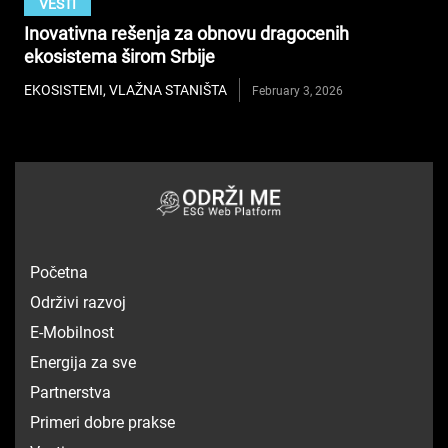
VESTI
Inovativna rešenja za obnovu dragocenih
ekosistema širom Srbije
EKOSISTEMI
,
VLAŽNA STANIŠTA
February 3, 2026
Početna
Održivi razvoj
E-Mobilnost
Energija za sve
Partnerstva
Primeri dobre prakse