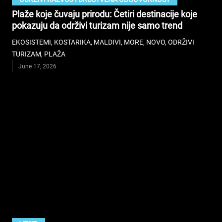
Plaže koje čuvaju prirodu: Četiri destinacije koje
pokazuju da održivi turizam nije samo trend
EKOSISTEMI
,
KOSTARIKA
,
MALDIVI
,
MORE
,
NOVO
,
ODRŽIVI
TURIZAM
,
PLAŽA
June 17, 2026