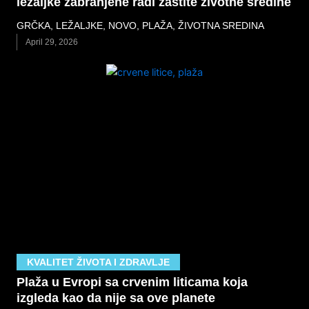
ležaljke zabranjene radi zaštite životne sredine
GRČKA
,
LEŽALJKE
,
NOVO
,
PLAŽA
,
ŽIVOTNA SREDINA
April 29, 2026
KVALITET ŽIVOTA I ZDRAVLJE
Plaža u Evropi sa crvenim liticama koja
izgleda kao da nije sa ove planete