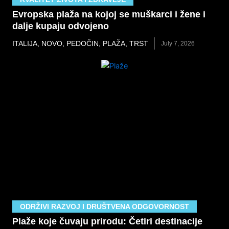
Evropska plaža na kojoj se muškarci i žene i
dalje kupaju odvojeno
ITALIJA
,
NOVO
,
PEDOČIN
,
PLAŽA
,
TRST
July 7, 2026
ODRŽIVI RAZVOJ I DRUŠTVENA ODGOVORNOST
Plaže koje čuvaju prirodu: Četiri destinacije