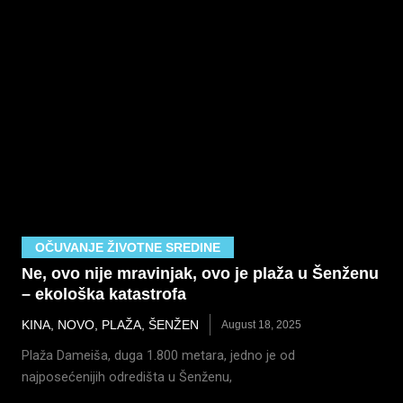
OČUVANJE ŽIVOTNE SREDINE
Ne, ovo nije mravinjak, ovo je plaža u Šenženu
– ekološka katastrofa
KINA
,
NOVO
,
PLAŽA
,
ŠENŽEN
August 18, 2025
Plaža Dameiša, duga 1.800 metara, jedno je od
najposećenijih odredišta u Šenženu,