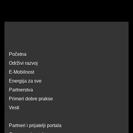
Početna
Održivi razvoj
E-Mobilnost
Energija za sve
Partnerstva
Primeri dobre prakse
Vesti
Partneri i prijatelji portala