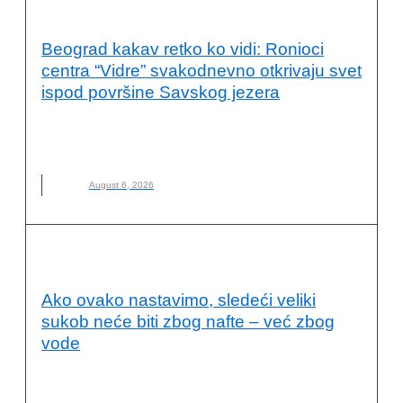
OČUVANJE ŽIVOTNE SREDINE
Beograd kakav retko ko vidi: Ronioci
centra “Vidre” svakodnevno otkrivaju svet
ispod površine Savskog jezera
AVANTURA
,
NOVO
,
PODVODNI SVET
,
RONILAČKI CENTAR
VIDRE
,
RONJENJE
August 6, 2026
OČUVANJE ŽIVOTNE SREDINE
Ako ovako nastavimo, sledeći veliki
sukob neće biti zbog nafte – već zbog
vode
NOVO
,
POPLAVE
,
RAT
,
SUKOB
,
SUŠA
,
VODA