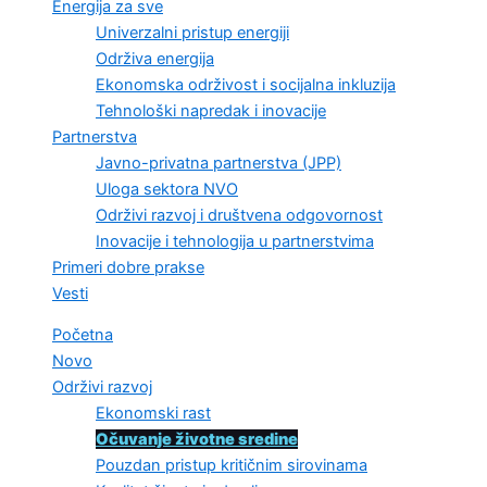
Energija za sve
Univerzalni pristup energiji
Održiva energija
Ekonomska održivost i socijalna inkluzija
Tehnološki napredak i inovacije
Partnerstva
Javno-privatna partnerstva (JPP)
Uloga sektora NVO
Održivi razvoj i društvena odgovornost
Inovacije i tehnologija u partnerstvima
Primeri dobre prakse
Vesti
Početna
Novo
Održivi razvoj
Ekonomski rast
Očuvanje životne sredine
Pouzdan pristup kritičnim sirovinama