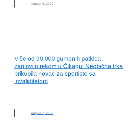
August 6, 2026
ODRŽIVI RAZVOJ I DRUŠTVENA
ODGOVORNOST
Više od 90.000 gumenih patkica
zaplovilo rekom u Čikagu: Neobična trka
prikupila novac za sportiste sa
invaliditetom
ČIKAGO
,
DUCKY DERBY
,
GUMENE PATKE
,
INVALIDITET
,
NOVO
,
SPORT
,
TRKA
August 7, 2026