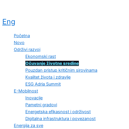
Eng
Početna
Novo
Održivi razvoj
Ekonomski rast
Očuvanje životne sredine
Pouzdan pristup kritičnim sirovinama
Kvalitet života i zdravlje
ESG Adria Summit
E-Mobilnost
Inovacije
Pametni gradovi
Energetska efikasnost i održivost
Digitalna infrastruktura i povezanost
Energija za sve