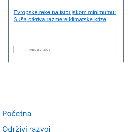
VESTI
Evropske reke na istorijskom minimumu:
Suša otkriva razmere klimatske krize
EVROPSKE REKE
,
KLIMATSKE PROMENE
,
NOVO
,
REKE
,
SUŠA
August 7, 2026
Početna
Održivi razvoj