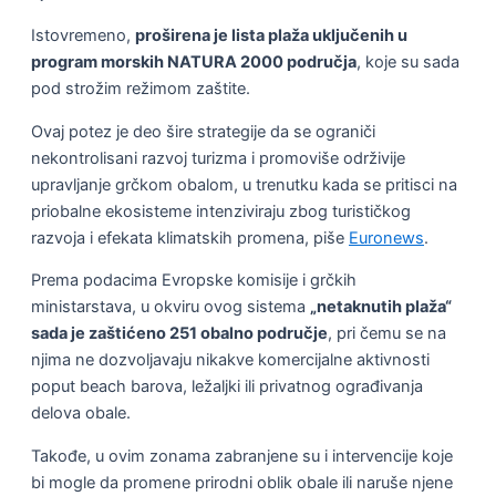
Istovremeno,
proširena je lista plaža uključenih u
program morskih NATURA 2000 područja
, koje su sada
pod strožim režimom zaštite.
Ovaj potez je deo šire strategije da se ograniči
nekontrolisani razvoj turizma i promoviše održivije
upravljanje grčkom obalom, u trenutku kada se pritisci na
priobalne ekosisteme intenziviraju zbog turističkog
razvoja i efekata klimatskih promena, piše
Euronews
.
Prema podacima Evropske komisije i grčkih
ministarstava, u okviru ovog sistema
„netaknutih plaža“
sada je zaštićeno 251 obalno područje
, pri čemu se na
njima ne dozvoljavaju nikakve komercijalne aktivnosti
poput beach barova, ležaljki ili privatnog ograđivanja
delova obale.
Takođe, u ovim zonama zabranjene su i intervencije koje
bi mogle da promene prirodni oblik obale ili naruše njene