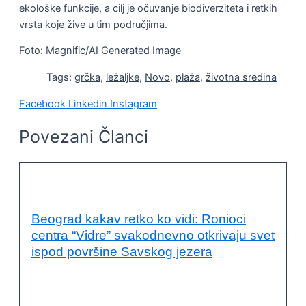
ekološke funkcije, a cilj je očuvanje biodiverziteta i retkih
vrsta koje žive u tim područjima.
Foto: Magnific/AI Generated Image
Tags:
grčka
,
ležaljke
,
Novo
,
plaža
,
životna sredina
Facebook
Linkedin
Instagram
Povezani Članci
OČUVANJE ŽIVOTNE SREDINE
Beograd kakav retko ko vidi: Ronioci
centra “Vidre” svakodnevno otkrivaju svet
ispod površine Savskog jezera
AVANTURA
,
NOVO
,
PODVODNI SVET
,
RONILAČKI CENTAR
VIDRE
,
RONJENJE