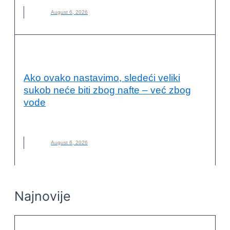
August 6, 2026
OČUVANJE ŽIVOTNE SREDINE
Ako ovako nastavimo, sledeći veliki
sukob neće biti zbog nafte – već zbog
vode
NOVO
,
POPLAVE
,
RAT
,
SUKOB
,
SUŠA
,
VODA
August 6, 2026
Najnovije