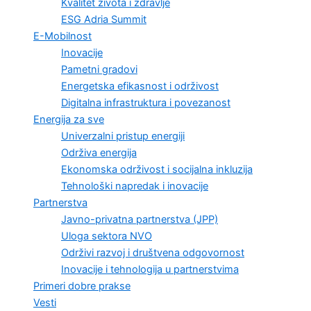
Kvalitet života i zdravlje
ESG Adria Summit
E-Mobilnost
Inovacije
Pametni gradovi
Energetska efikasnost i održivost
Digitalna infrastruktura i povezanost
Energija za sve
Univerzalni pristup energiji
Održiva energija
Ekonomska održivost i socijalna inkluzija
Tehnološki napredak i inovacije
Partnerstva
Javno-privatna partnerstva (JPP)
Uloga sektora NVO
Održivi razvoj i društvena odgovornost
Inovacije i tehnologija u partnerstvima
Primeri dobre prakse
Vesti