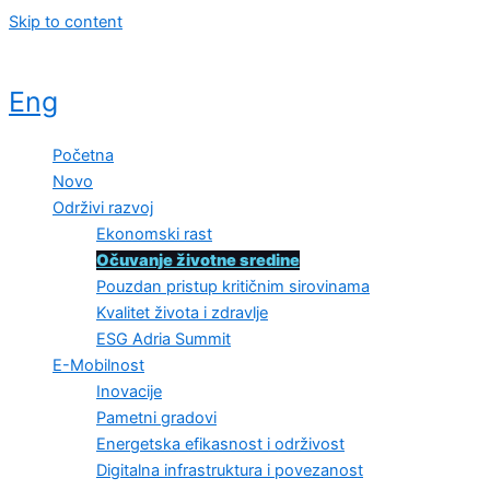
Skip to content
Eng
Početna
Novo
Održivi razvoj
Ekonomski rast
Očuvanje životne sredine
Pouzdan pristup kritičnim sirovinama
Kvalitet života i zdravlje
ESG Adria Summit
E-Mobilnost
Inovacije
Pametni gradovi
Energetska efikasnost i održivost
Digitalna infrastruktura i povezanost