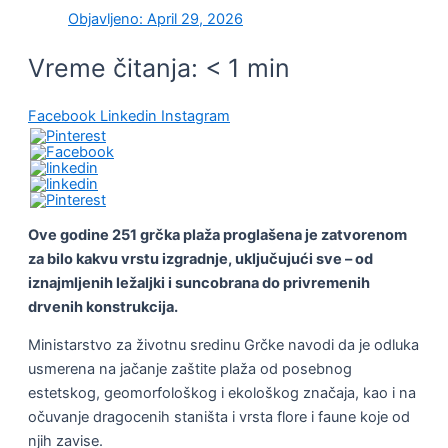
Objavljeno:
April 29, 2026
Vreme čitanja:
< 1
min
Facebook
Linkedin
Instagram
Ove godine 251 grčka plaža proglašena je zatvorenom
za bilo kakvu vrstu izgradnje, uključujući sve – od
iznajmljenih ležaljki i suncobrana do privremenih
drvenih konstrukcija.
Ministarstvo za životnu sredinu Grčke navodi da je odluka
usmerena na jačanje zaštite plaža od posebnog
estetskog, geomorfološkog i ekološkog značaja, kao i na
očuvanje dragocenih staništa i vrsta flore i faune koje od
njih zavise.