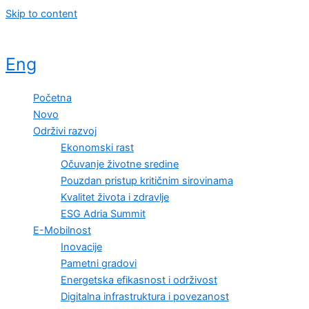
Skip to content
Eng
Početna
Novo
Održivi razvoj
Ekonomski rast
Očuvanje životne sredine
Pouzdan pristup kritičnim sirovinama
Kvalitet života i zdravlje
ESG Adria Summit
E-Mobilnost
Inovacije
Pametni gradovi
Energetska efikasnost i održivost
Digitalna infrastruktura i povezanost