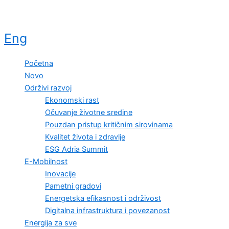
Eng
Početna
Novo
Održivi razvoj
Ekonomski rast
Očuvanje životne sredine
Pouzdan pristup kritičnim sirovinama
Kvalitet života i zdravlje
ESG Adria Summit
E-Mobilnost
Inovacije
Pametni gradovi
Energetska efikasnost i održivost
Digitalna infrastruktura i povezanost
Energija za sve