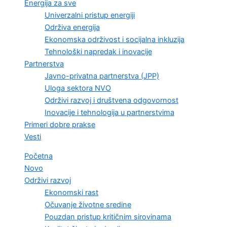
Energija za sve
Univerzalni pristup energiji
Održiva energija
Ekonomska održivost i socijalna inkluzija
Tehnološki napredak i inovacije
Partnerstva
Javno-privatna partnerstva (JPP)
Uloga sektora NVO
Održivi razvoj i društvena odgovornost
Inovacije i tehnologija u partnerstvima
Primeri dobre prakse
Vesti
Početna
Novo
Održivi razvoj
Ekonomski rast
Očuvanje životne sredine
Pouzdan pristup kritičnim sirovinama