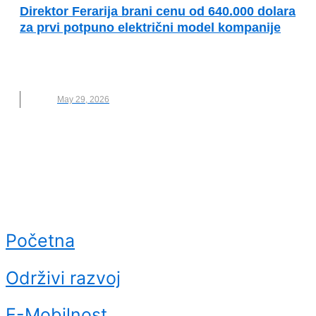
Direktor Ferarija brani cenu od 640.000 dolara
za prvi potpuno električni model kompanije
ELEKTRIČNI AUTOMOBILI
,
ELEKTRIČNI MODEL
,
FERARI
,
LUCA
May 29, 2026
Početna
Održivi razvoj
E-Mobilnost