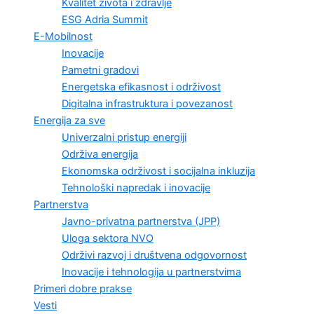
Kvalitet života i zdravlje
ESG Adria Summit
E-Mobilnost
Inovacije
Pametni gradovi
Energetska efikasnost i održivost
Digitalna infrastruktura i povezanost
Energija za sve
Univerzalni pristup energiji
Održiva energija
Ekonomska održivost i socijalna inkluzija
Tehnološki napredak i inovacije
Partnerstva
Javno-privatna partnerstva (JPP)
Uloga sektora NVO
Održivi razvoj i društvena odgovornost
Inovacije i tehnologija u partnerstvima
Primeri dobre prakse
Vesti