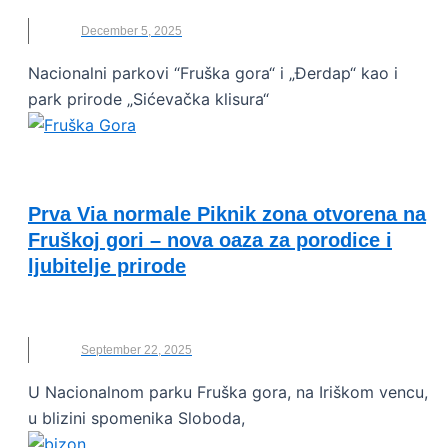
December 5, 2025
Nacionalni parkovi “Fruška gora“ i „Đerdap“ kao i
park prirode „Sićevačka klisura“
OČUVANJE ŽIVOTNE SREDINE
Prva Via normale Piknik zona otvorena na
Fruškoj gori – nova oaza za porodice i
ljubitelje prirode
FRUŠKA GORA
,
IRIŠKI VENAC
,
PIKNIK ZONA
September 22, 2025
U Nacionalnom parku Fruška gora, na Iriškom vencu,
u blizini spomenika Sloboda,