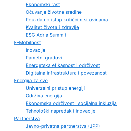
Ekonomski rast
Očuvanje životne sredine
Pouzdan pristup kritičnim sirovinama
Kvalitet života i zdravlje
ESG Adria Summit
E-Mobilnost
Inovacije
Pametni gradovi
Energetska efikasnost i održivost
Digitalna infrastruktura i povezanost
Energija za sve
Univerzalni pristup energiji
Održiva energija
Ekonomska održivost i socijalna inkluzija
Tehnološki napredak i inovacije
Partnerstva
Javno-privatna partnerstva (JPP)