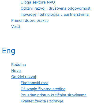
Uloga sektora NVO
Održivi razvoj i društvena odgovornost
Inovacije i tehnologija u partnerstvima
Primeri dobre prakse
Vesti
Eng
Početna
Novo
Održivi razvoj
Ekonomski rast
Očuvanje životne sredine
Pouzdan pristup kritičnim sirovinama
Kvalitet života i zdravlje