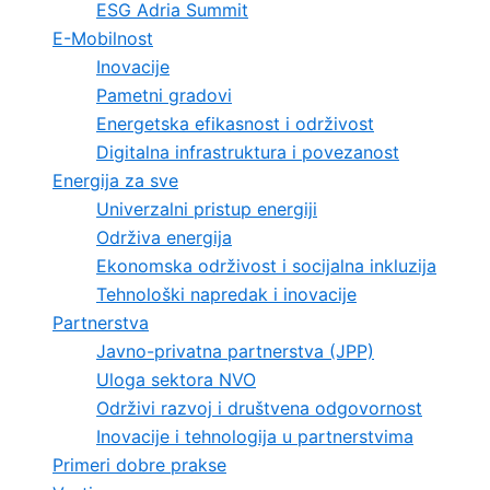
ESG Adria Summit
E-Mobilnost
Inovacije
Pametni gradovi
Energetska efikasnost i održivost
Digitalna infrastruktura i povezanost
Energija za sve
Univerzalni pristup energiji
Održiva energija
Ekonomska održivost i socijalna inkluzija
Tehnološki napredak i inovacije
Partnerstva
Javno-privatna partnerstva (JPP)
Uloga sektora NVO
Održivi razvoj i društvena odgovornost
Inovacije i tehnologija u partnerstvima
Primeri dobre prakse