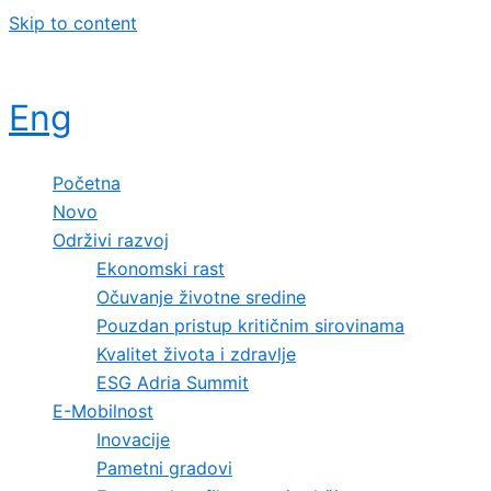
Skip to content
Eng
Početna
Novo
Održivi razvoj
Ekonomski rast
Očuvanje životne sredine
Pouzdan pristup kritičnim sirovinama
Kvalitet života i zdravlje
ESG Adria Summit
E-Mobilnost
Inovacije
Pametni gradovi