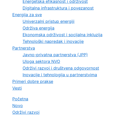
Energetska efikasnost i održivost
Digitalna infrastruktura i povezanost
Energija za sve
Univerzalni pristup energiji
Održiva energija
Ekonomska održivost i socijalna inkluzija
Tehnološki napredak i inovacije
Partnerstva
Javno-privatna partnerstva (JPP)
Uloga sektora NVO
Održivi razvoj i društvena odgovornost
Inovacije i tehnologija u partnerstvima
Primeri dobre prakse
Vesti
Početna
Novo
Održivi razvoj