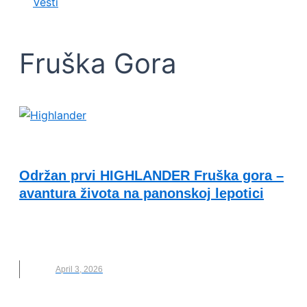
Vesti
Fruška Gora
KVALITET ŽIVOTA I ZDRAVLJE
Održan prvi HIGHLANDER Fruška gora –
avantura života na panonskoj lepotici
FRUŠKA GORA
,
HIGHLANDER
,
KAMPOVANJE
,
PLANINARENJE
April 3, 2026