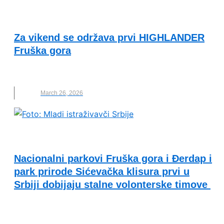
KVALITET ŽIVOTA I ZDRAVLJE
Za vikend se održava prvi HIGHLANDER
Fruška gora
FRUŠKA GORA
,
HIGHLANDER
,
TRKA
March 26, 2026
VESTI
Nacionalni parkovi Fruška gora i Đerdap i
park prirode Sićevačka klisura prvi u
Srbiji dobijaju stalne volonterske timove
ĐERDAP
,
FRUŠKA GORA
,
MLADI ISTRAŽIVAČI
SRBIJE
,
NACIONALNI PARK
,
VOLONTERI