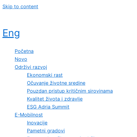
Skip to content
Eng
Početna
Novo
Održivi razvoj
Ekonomski rast
Očuvanje životne sredine
Pouzdan pristup kritičnim sirovinama
Kvalitet života i zdravlje
ESG Adria Summit
E-Mobilnost
Inovacije
Pametni gradovi