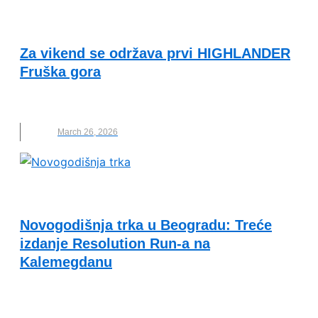
KVALITET ŽIVOTA I ZDRAVLJE
Za vikend se održava prvi HIGHLANDER
Fruška gora
FRUŠKA GORA
,
HIGHLANDER
,
TRKA
March 26, 2026
VESTI
Novogodišnja trka u Beogradu: Treće
izdanje Resolution Run-a na
Kalemegdanu
HUMANITARNA TRKA
,
KALEMEGDAN
,
NOVOGODIŠNJA TRKA
,
TRKA