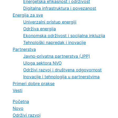
Energetska efikasnost i održivost
Digitalna infrastruktura i povezanost
Energija za sve
Univerzalni pristup energiji
Održiva energija
Ekonomska održivost i socijalna inkluzija
Tehnološki napredak i inovacije
Partnerstva
Javno-privatna partnerstva (JPP)
Uloga sektora NVO
Održivi razvoj i društvena odgovornost
Inovacije i tehnologija u partnerstvima
Primeri dobre prakse
Vesti
Početna
Novo
Održivi razvoj