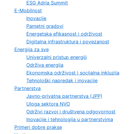
ESG Adria Summit
E-Mobilnost
Inovacije
Pametni gradovi
Energetska efikasnost i održivost
Digitalna infrastruktura i povezanost
Energija za sve
Univerzalni pristup energiji
Održiva energija
Ekonomska održivost i socijalna inkluzija
Tehnološki napredak i inovacije
Partnerstva
Javno-privatna partnerstva (JPP)
Uloga sektora NVO
Održivi razvoj i društvena odgovornost
Inovacije i tehnologija u partnerstvima
Primeri dobre prakse