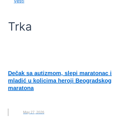
Vesti
Trka
VESTI
Dečak sa autizmom, slepi maratonac i
mladić u kolicima heroji Beogradskog
maratona
BEOGRADSKI MARATON
,
NOVO
,
TRKA
May 27, 2026