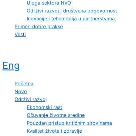
Uloga sektora NVO
Održivi razvoj i društvena odgovornost
Inovacije i tehnologija u partnerstvima
Primeri dobre prakse
Vesti
Eng
Početna
Novo
Održivi razvoj
Ekonomski rast
Očuvanje životne sredine
Pouzdan pristup kritičnim sirovinama
Kvalitet života i zdravlje