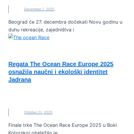
December 1, 2025
Beograd će 27. decembra dočekati Novu godinu u
duhu rekreacije, zajedništva i
VESTI
Regata The Ocean Race Europe 2025
osnažila naučni i ekološki identitet
Jadrana
JEDRILICE
,
KOTOR
,
THE OCEAN RACE
,
TIVAT
,
TRKA
October 21, 2025
Finale trke The Ocean Race Europe 2025 u Boki
Kotorskoj obeležilo je