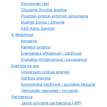
Ekonomski rast
Očuvanje životne sredine
Pouzdan pristup kritičnim sirovinama
Kvalitet života i zdravlje
ESG Adria Summit
E-Mobilnost
Inovacije
Pametni gradovi
Energetska efikasnost i održivost
Digitalna infrastruktura i povezanost
Energija za sve
Univerzalni pristup energiji
Održiva energija
Ekonomska održivost i socijalna inkluzija
Tehnološki napredak i inovacije
Partnerstva
Javno-privatna partnerstva (JPP)