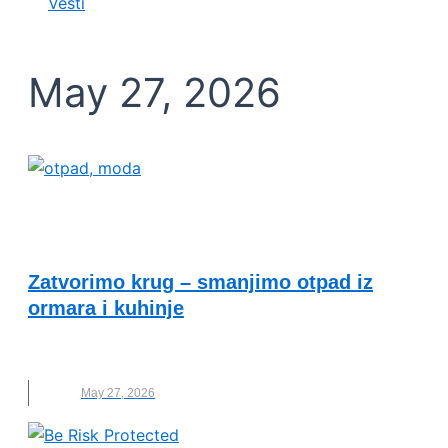
Vesti
May 27, 2026
ODRŽIVI RAZVOJ I DRUŠTVENA
ODGOVORNOST
Zatvorimo krug – smanjimo otpad iz
ormara i kuhinje
KUHINJA
,
NOVO
,
ODRŽIVOST
,
ORMAR
,
OTPAD
May 27, 2026