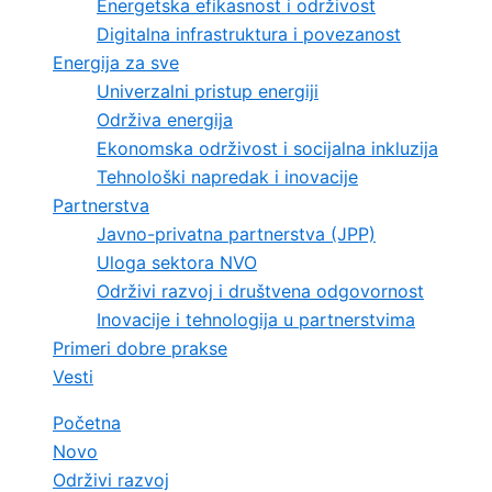
Energetska efikasnost i održivost
Digitalna infrastruktura i povezanost
Energija za sve
Univerzalni pristup energiji
Održiva energija
Ekonomska održivost i socijalna inkluzija
Tehnološki napredak i inovacije
Partnerstva
Javno-privatna partnerstva (JPP)
Uloga sektora NVO
Održivi razvoj i društvena odgovornost
Inovacije i tehnologija u partnerstvima
Primeri dobre prakse
Vesti
Početna
Novo
Održivi razvoj