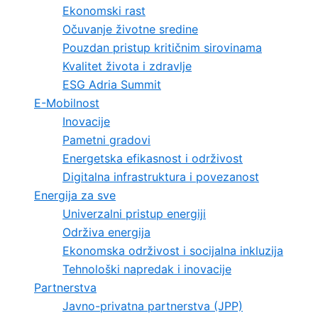
Ekonomski rast
Očuvanje životne sredine
Pouzdan pristup kritičnim sirovinama
Kvalitet života i zdravlje
ESG Adria Summit
E-Mobilnost
Inovacije
Pametni gradovi
Energetska efikasnost i održivost
Digitalna infrastruktura i povezanost
Energija za sve
Univerzalni pristup energiji
Održiva energija
Ekonomska održivost i socijalna inkluzija
Tehnološki napredak i inovacije
Partnerstva
Javno-privatna partnerstva (JPP)