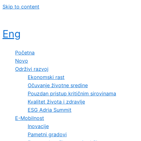
Skip to content
Eng
Početna
Novo
Održivi razvoj
Ekonomski rast
Očuvanje životne sredine
Pouzdan pristup kritičnim sirovinama
Kvalitet života i zdravlje
ESG Adria Summit
E-Mobilnost
Inovacije
Pametni gradovi