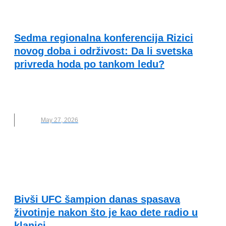
VESTI
Sedma regionalna konferencija Rizici
novog doba i održivost: Da li svetska
privreda hoda po tankom ledu?
BE RISK PROTECTED
,
KONFERENCIJA
,
ODRŽIVOST
May 27, 2026
ODRŽIVI RAZVOJ I DRUŠTVENA
ODGOVORNOST
Bivši UFC šampion danas spasava
životinje nakon što je kao dete radio u
klanici