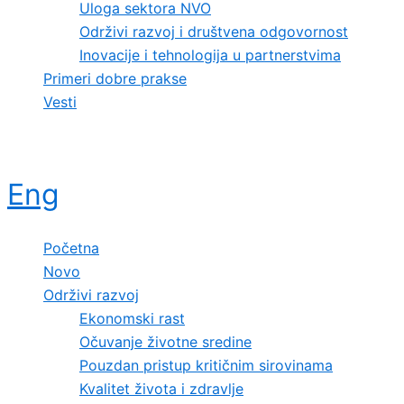
Uloga sektora NVO
Održivi razvoj i društvena odgovornost
Inovacije i tehnologija u partnerstvima
Primeri dobre prakse
Vesti
Eng
Početna
Novo
Održivi razvoj
Ekonomski rast
Očuvanje životne sredine
Pouzdan pristup kritičnim sirovinama
Kvalitet života i zdravlje