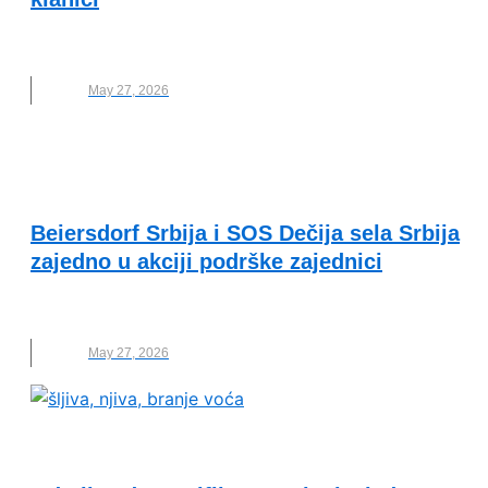
BRAZIL
,
FARMA
,
NOVO
,
UFC ŠAMPION
May 27, 2026
PRIMERI DOBRE PRAKSE
Beiersdorf Srbija i SOS Dečija sela Srbija
zajedno u akciji podrške zajednici
BEIERSDORF SRBIJA
,
CARE BEYOND SKIN DAY
May 27, 2026
OČUVANJE ŽIVOTNE SREDINE