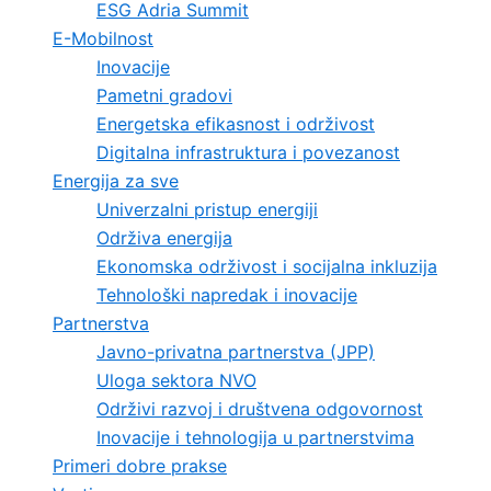
ESG Adria Summit
E-Mobilnost
Inovacije
Pametni gradovi
Energetska efikasnost i održivost
Digitalna infrastruktura i povezanost
Energija za sve
Univerzalni pristup energiji
Održiva energija
Ekonomska održivost i socijalna inkluzija
Tehnološki napredak i inovacije
Partnerstva
Javno-privatna partnerstva (JPP)
Uloga sektora NVO
Održivi razvoj i društvena odgovornost
Inovacije i tehnologija u partnerstvima
Primeri dobre prakse