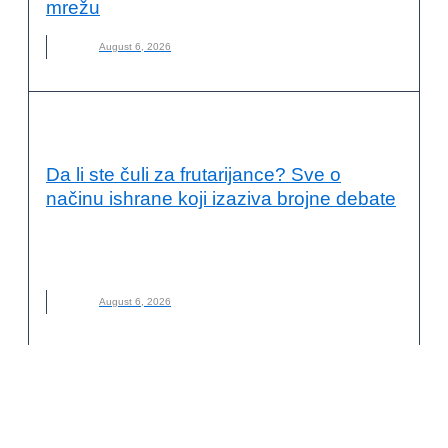
mrežu
August 6, 2026
KVALITET ŽIVOTA I ZDRAVLJE
Da li ste čuli za frutarijance? Sve o
načinu ishrane koji izaziva brojne debate
FRUTARIJANCI
,
FRUTARIJANSKI NAČIN ISHRANE
,
ISHRANA
,
NOVO
,
VOĆE
August 6, 2026