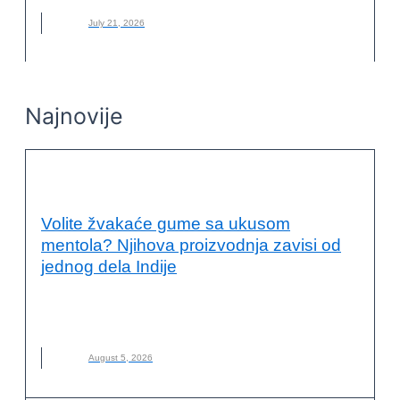
July 21, 2026
Najnovije
PRIMERI DOBRE PRAKSE
Volite žvakaće gume sa ukusom
mentola? Njihova proizvodnja zavisi od
jednog dela Indije
INDIJA
,
KLIMATSKE PROMENE
,
LANCI SNABDEVANJA
,
MARS
,
MENTOL
,
NANA
,
NOVO
,
ODRŽIVA POLJOPRIVREDA
August 5, 2026