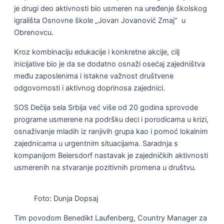
je drugi deo aktivnosti bio usmeren na uređenje školskog
igrališta Osnovne škole „Jovan Jovanović Zmaj“ u
Obrenovcu.
Kroz kombinaciju edukacije i konkretne akcije, cilj
inicijative bio je da se dodatno osnaži osećaj zajedništva
među zaposlenima i istakne važnost društvene
odgovornosti i aktivnog doprinosa zajednici.
SOS Dečija sela Srbija već više od 20 godina sprovode
programe usmerene na podršku deci i porodicama u krizi,
osnaživanje mladih iz ranjivih grupa kao i pomoć lokalnim
zajednicama u urgentnim situacijama. Saradnja s
kompanijom Beiersdorf nastavak je zajedničkih aktivnosti
usmerenih na stvaranje pozitivnih promena u društvu.
Foto: Dunja Dopsaj
Tim povodom Benedikt Laufenberg, Country Manager za