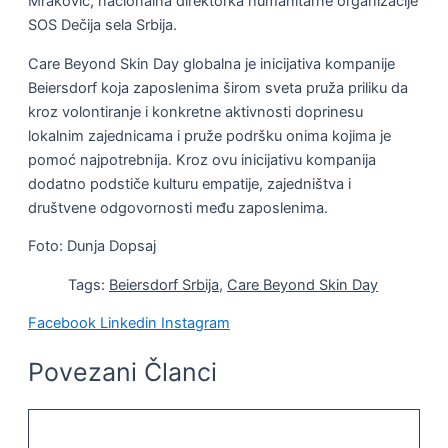
Mraković, nacionalna direktorka humanitarne organizacije
SOS Dečija sela Srbija.
Care Beyond Skin Day globalna je inicijativa kompanije
Beiersdorf koja zaposlenima širom sveta pruža priliku da
kroz volontiranje i konkretne aktivnosti doprinesu
lokalnim zajednicama i pruže podršku onima kojima je
pomoć najpotrebnija. Kroz ovu inicijativu kompanija
dodatno podstiče kulturu empatije, zajedništva i
društvene odgovornosti među zaposlenima.
Foto: Dunja Dopsaj
Tags:
Beiersdorf Srbija
,
Care Beyond Skin Day
Facebook
Linkedin
Instagram
Povezani Članci