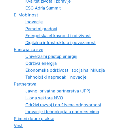
Kvalitet života i zdravlje
ESG Adria Summit
E-Mobilnost
Inovacije
Pametni gradovi
Energetska efikasnost i održivost
Digitalna infrastruktura i povezanost
Energija za sve
Univerzalni pristup energiji
Održiva energija
Ekonomska održivost i socijalna inkluzija
Tehnološki napredak i inovacije
Partnerstva
Javno-privatna partnerstva (JPP)
Uloga sektora NVO
Održivi razvoj i društvena odgovornost
Inovacije i tehnologija u partnerstvima
Primeri dobre prakse
Vesti