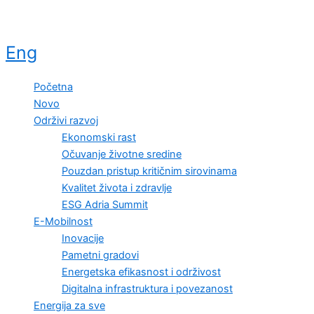
Eng
Početna
Novo
Održivi razvoj
Ekonomski rast
Očuvanje životne sredine
Pouzdan pristup kritičnim sirovinama
Kvalitet života i zdravlje
ESG Adria Summit
E-Mobilnost
Inovacije
Pametni gradovi
Energetska efikasnost i održivost
Digitalna infrastruktura i povezanost
Energija za sve