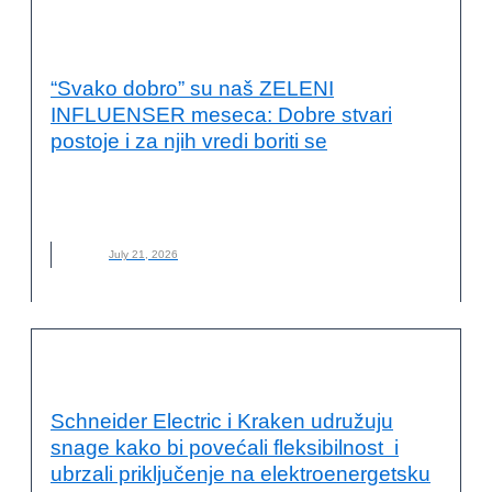
PRIMERI DOBRE PRAKSE
“Svako dobro” su naš ZELENI
INFLUENSER meseca: Dobre stvari
postoje i za njih vredi boriti se
NOVO
,
STUDENTI
,
SVAKO DOBRO STUDENTI
,
ZELENI
INFLUENSER
,
ZELENI INFLUENSER MESECA
July 21, 2026
ODRŽIVA ENERGIJA
Schneider Electric i Kraken udružuju
snage kako bi povećali fleksibilnost i
ubrzali priključenje na elektroenergetsku