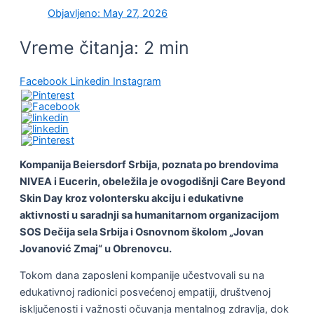
Objavljeno:
May 27, 2026
Vreme čitanja:
2
min
Facebook
Linkedin
Instagram
Kompanija Beiersdorf Srbija, poznata po brendovima
NIVEA i Eucerin, obeležila je ovogodišnji Care Beyond
Skin Day kroz volontersku akciju i edukativne
aktivnosti u saradnji sa humanitarnom organizacijom
SOS Dečija sela Srbija i Osnovnom školom „Jovan
Jovanović Zmaj“ u Obrenovcu.
Tokom dana zaposleni kompanije učestvovali su na
edukativnoj radionici posvećenoj empatiji, društvenoj
isključenosti i važnosti očuvanja mentalnog zdravlja, dok