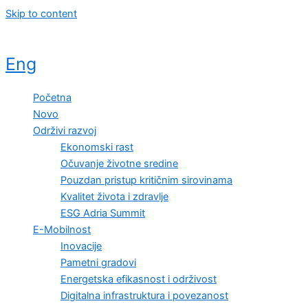
Skip to content
Eng
Početna
Novo
Održivi razvoj
Ekonomski rast
Očuvanje životne sredine
Pouzdan pristup kritičnim sirovinama
Kvalitet života i zdravlje
ESG Adria Summit
E-Mobilnost
Inovacije
Pametni gradovi
Energetska efikasnost i održivost
Digitalna infrastruktura i povezanost