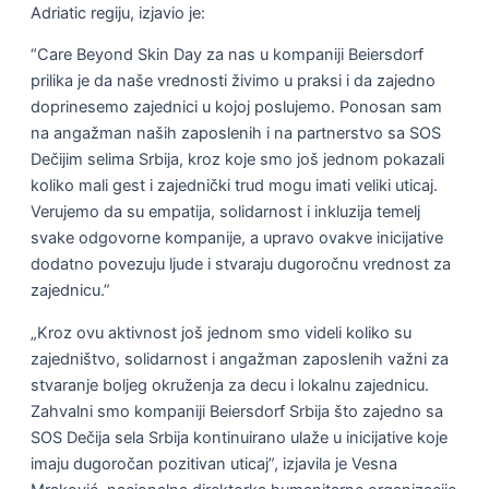
Adriatic regiju, izjavio je:
“Care Beyond Skin Day za nas u kompaniji Beiersdorf
prilika je da naše vrednosti živimo u praksi i da zajedno
doprinesemo zajednici u kojoj poslujemo. Ponosan sam
na angažman naših zaposlenih i na partnerstvo sa SOS
Dečijim selima Srbija, kroz koje smo još jednom pokazali
koliko mali gest i zajednički trud mogu imati veliki uticaj.
Verujemo da su empatija, solidarnost i inkluzija temelj
svake odgovorne kompanije, a upravo ovakve inicijative
dodatno povezuju ljude i stvaraju dugoročnu vrednost za
zajednicu.”
„Kroz ovu aktivnost još jednom smo videli koliko su
zajedništvo, solidarnost i angažman zaposlenih važni za
stvaranje boljeg okruženja za decu i lokalnu zajednicu.
Zahvalni smo kompaniji Beiersdorf Srbija što zajedno sa
SOS Dečija sela Srbija kontinuirano ulaže u inicijative koje
imaju dugoročan pozitivan uticaj”, izjavila je Vesna