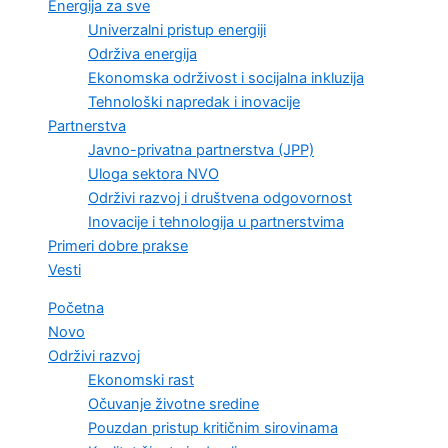
Energija za sve
Univerzalni pristup energiji
Održiva energija
Ekonomska održivost i socijalna inkluzija
Tehnološki napredak i inovacije
Partnerstva
Javno-privatna partnerstva (JPP)
Uloga sektora NVO
Održivi razvoj i društvena odgovornost
Inovacije i tehnologija u partnerstvima
Primeri dobre prakse
Vesti
Početna
Novo
Održivi razvoj
Ekonomski rast
Očuvanje životne sredine
Pouzdan pristup kritičnim sirovinama