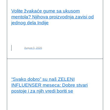
PRIMERI DOBRE PRAKSE
Volite žvakaće gume sa ukusom
mentola? Njihova proizvodnja zavisi od
jednog dela Indije
INDIJA
,
KLIMATSKE PROMENE
,
LANCI SNABDEVANJA
,
MARS
,
MENTOL
,
NANA
,
NOVO
,
ODRŽIVA POLJOPRIVREDA
August 5, 2026
PRIMERI DOBRE PRAKSE
“Svako dobro” su naš ZELENI
INFLUENSER meseca: Dobre stvari
postoje i za njih vredi boriti se
NOVO
,
STUDENTI
,
SVAKO DOBRO STUDENTI
,
ZELENI
INFLUENSER
,
ZELENI INFLUENSER MESECA