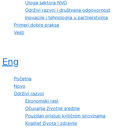
Uloga sektora NVO
Održivi razvoj i društvena odgovornost
Inovacije i tehnologija u partnerstvima
Primeri dobre prakse
Vesti
Eng
Početna
Novo
Održivi razvoj
Ekonomski rast
Očuvanje životne sredine
Pouzdan pristup kritičnim sirovinama
Kvalitet života i zdravlje