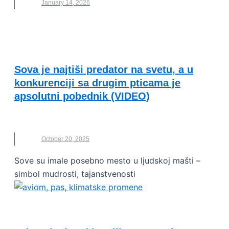
January 14, 2026
OČUVANJE ŽIVOTNE SREDINE
Sova je najtiši predator na svetu, a u
konkurenciji sa drugim pticama je
apsolutni pobednik (VIDEO)
GLASNOĆA
,
LET
,
NOVO
,
SOVA
,
ŽIVOTINJE
October 20, 2025
Sove su imale posebno mesto u ljudskoj mašti –
simbol mudrosti, tajanstvenosti
OČUVANJE ŽIVOTNE SREDINE