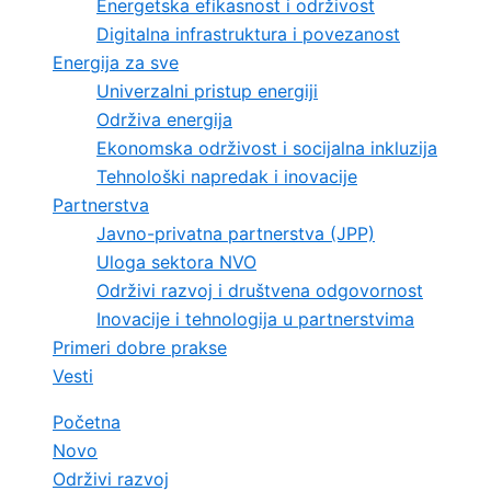
Energetska efikasnost i održivost
Digitalna infrastruktura i povezanost
Energija za sve
Univerzalni pristup energiji
Održiva energija
Ekonomska održivost i socijalna inkluzija
Tehnološki napredak i inovacije
Partnerstva
Javno-privatna partnerstva (JPP)
Uloga sektora NVO
Održivi razvoj i društvena odgovornost
Inovacije i tehnologija u partnerstvima
Primeri dobre prakse
Vesti
Početna
Novo
Održivi razvoj