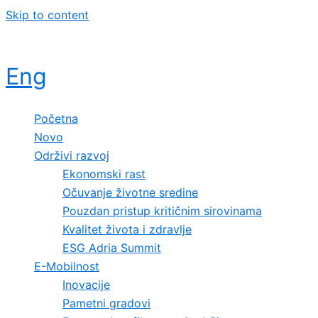
Skip to content
Eng
Početna
Novo
Održivi razvoj
Ekonomski rast
Očuvanje životne sredine
Pouzdan pristup kritičnim sirovinama
Kvalitet života i zdravlje
ESG Adria Summit
E-Mobilnost
Inovacije
Pametni gradovi