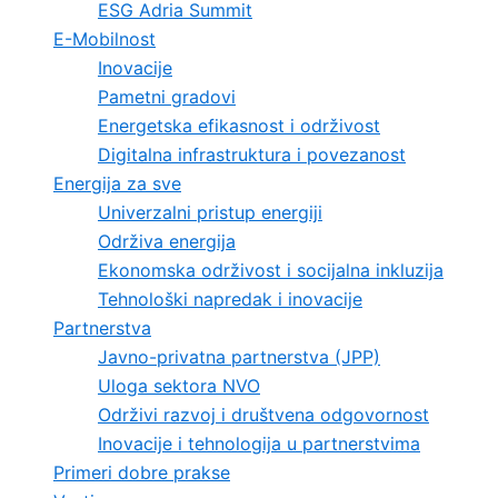
ESG Adria Summit
E-Mobilnost
Inovacije
Pametni gradovi
Energetska efikasnost i održivost
Digitalna infrastruktura i povezanost
Energija za sve
Univerzalni pristup energiji
Održiva energija
Ekonomska održivost i socijalna inkluzija
Tehnološki napredak i inovacije
Partnerstva
Javno-privatna partnerstva (JPP)
Uloga sektora NVO
Održivi razvoj i društvena odgovornost
Inovacije i tehnologija u partnerstvima
Primeri dobre prakse