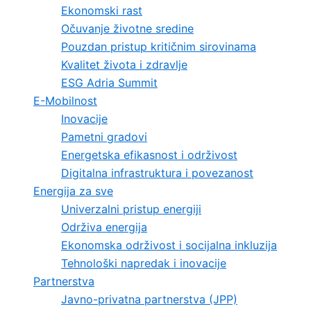
Ekonomski rast
Očuvanje životne sredine
Pouzdan pristup kritičnim sirovinama
Kvalitet života i zdravlje
ESG Adria Summit
E-Mobilnost
Inovacije
Pametni gradovi
Energetska efikasnost i održivost
Digitalna infrastruktura i povezanost
Energija za sve
Univerzalni pristup energiji
Održiva energija
Ekonomska održivost i socijalna inkluzija
Tehnološki napredak i inovacije
Partnerstva
Javno-privatna partnerstva (JPP)