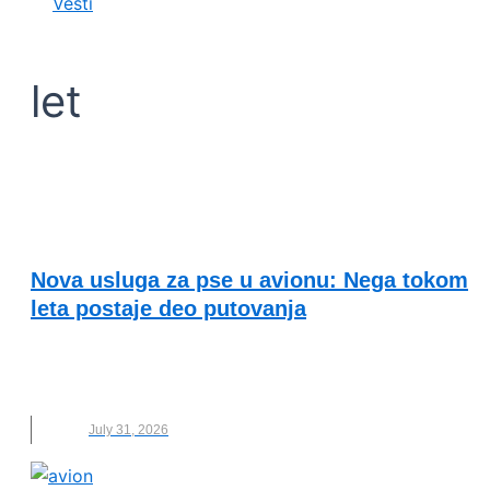
Vesti
let
VESTI
Nova usluga za pse u avionu: Nega tokom
leta postaje deo putovanja
AVION
,
BARK AIR
,
KUĆNI LJUBIMCI
,
LET
,
NEGA ZA
PSE
,
NOVO
,
PSI
July 31, 2026