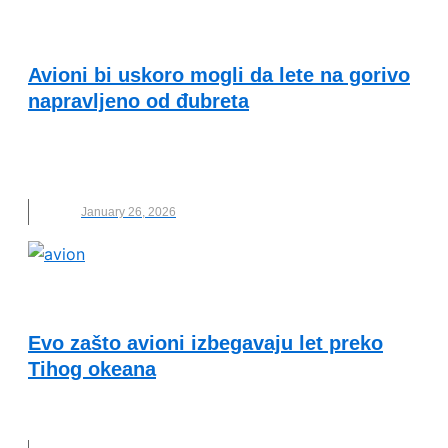
OČUVANJE ŽIVOTNE SREDINE
Avioni bi uskoro mogli da lete na gorivo
napravljeno od đubreta
AVION
,
GORIVO OD OTPADA
,
KEROZIN
,
LET
,
NOVO
,
ZDRAVLJE
January 26, 2026
KVALITET ŽIVOTA I ZDRAVLJE
Evo zašto avioni izbegavaju let preko
Tihog okeana
AVIONI
,
LET
,
NOVO
,
TIHI OKEAN