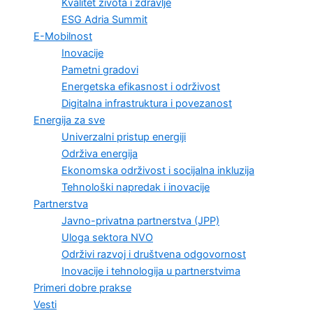
Kvalitet života i zdravlje
ESG Adria Summit
E-Mobilnost
Inovacije
Pametni gradovi
Energetska efikasnost i održivost
Digitalna infrastruktura i povezanost
Energija za sve
Univerzalni pristup energiji
Održiva energija
Ekonomska održivost i socijalna inkluzija
Tehnološki napredak i inovacije
Partnerstva
Javno-privatna partnerstva (JPP)
Uloga sektora NVO
Održivi razvoj i društvena odgovornost
Inovacije i tehnologija u partnerstvima
Primeri dobre prakse
Vesti