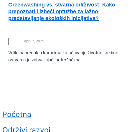
Greenwashing vs. stvarna održivost: Kako
prepoznati i izbeći optužbe za lažno
predstavljanje ekoloških inicijativa?
MILICA MILANOVIĆ
,
NESTLE
,
ODRŽIVOST
April 7, 2025
Veliki napredak u koracima ka očuvanju životne sredine
ostvaren je zahvaljujući potrošačima
Početna
Održivi razvoj