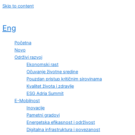
Skip to content
Eng
Početna
Novo
Održivi razvoj
Ekonomski rast
Očuvanje životne sredine
Pouzdan pristup kritičnim sirovinama
Kvalitet života i zdravlje
ESG Adria Summit
E-Mobilnost
Inovacije
Pametni gradovi
Energetska efikasnost i održivost
Digitalna infrastruktura i povezanost