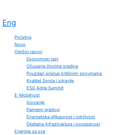
Eng
Početna
Novo
Održivi razvoj
Ekonomski rast
Očuvanje životne sredine
Pouzdan pristup kritičnim sirovinama
Kvalitet života i zdravlje
ESG Adria Summit
E-Mobilnost
Inovacije
Pametni gradovi
Energetska efikasnost i održivost
Digitalna infrastruktura i povezanost
Energija za sve