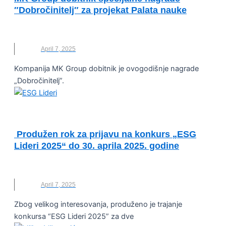
″Dobročinitelj″ za projekat Palata nauke
DOBROČINITELJ
,
MK GROUP
,
PALATA NAUKE
April 7, 2025
Kompanija MK Group dobitnik je ovogodišnje nagrade
„Dobročinitelj”.
VESTI
Produžen rok za prijavu na konkurs „ESG
Lideri 2025“ do 30. aprila 2025. godine
ESG LIDERI
,
KONKURS
,
PWC
April 7, 2025
Zbog velikog interesovanja, produženo je trajanje
konkursa “ESG Lideri 2025” za dve