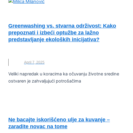
UNCATEGORIZED
Greenwashing vs. stvarna održivost: Kako
prepoznati i izbeći optužbe za lažno
predstavljanje ekoloških inicijativa?
MILICA MILANOVIĆ
,
NESTLE
,
ODRŽIVOST
April 7, 2025
Veliki napredak u koracima ka očuvanju životne sredine
ostvaren je zahvaljujući potrošačima
ODRŽIVI RAZVOJ I DRUŠTVENA
ODGOVORNOST
Ne bacajte iskorišćeno ulje za kuvanje –
zaradite novac na tome