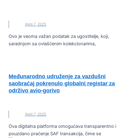
BRANISLAV BOGOJEVIĆ
,
ISKORIŠĆENO ULJE
,
NOVAC
,
ULJE
April 7, 2025
Ovo je veoma važan podatak za ugostitelje, koji,
saradnjom sa ovlašćenim kolekcionarima,
ODRŽIVA ENERGIJA
Međunarodno udruženje za vazdušni
saobraćaj pokrenulo globalni registar za
održivo avio-gorivo
AVIO GORIVO
,
DEKARBONIZACIJA
,
SAOBRAĆAJ
April 7, 2025
Ova digitalna platforma omogućava transparentno i
pouzdano praćenje SAF transakcija, čime se