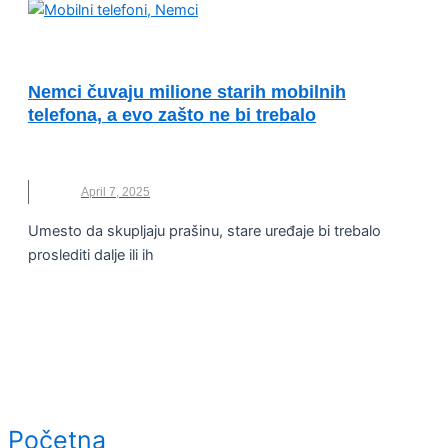
OČUVANJE ŽIVOTNE SREDINE
Nemci čuvaju milione starih mobilnih
telefona, a evo zašto ne bi trebalo
MOBILNI TELEFONI
,
NEMAČKA
,
NOVO
,
SIROVINE
April 7, 2025
Umesto da skupljaju prašinu, stare uređaje bi trebalo
proslediti dalje ili ih
Početna