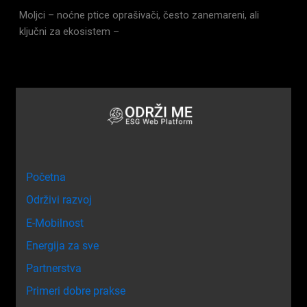
Moljci – noćne ptice oprašivači, često zanemareni, ali
ključni za ekosistem –
Početna
Održivi razvoj
E-Mobilnost
Energija za sve
Partnerstva
Primeri dobre prakse