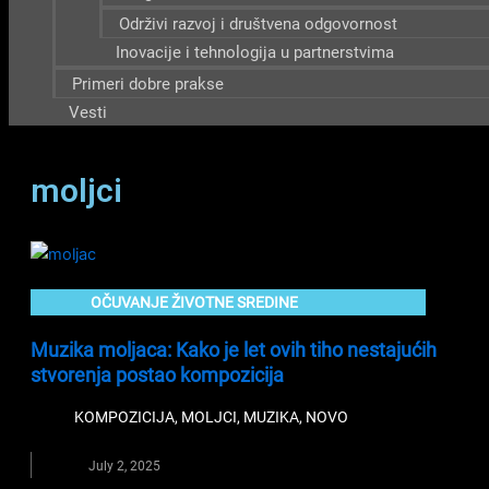
Održivi razvoj i društvena odgovornost
Inovacije i tehnologija u partnerstvima
Primeri dobre prakse
Vesti
moljci
OČUVANJE ŽIVOTNE SREDINE
Muzika moljaca: Kako je let ovih tiho nestajućih
stvorenja postao kompozicija
KOMPOZICIJA
,
MOLJCI
,
MUZIKA
,
NOVO
July 2, 2025