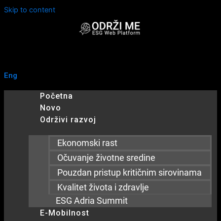
Skip to content
Eng
Početna
Novo
Održivi razvoj
Ekonomski rast
Očuvanje životne sredine
Pouzdan pristup kritičnim sirovinama
Kvalitet života i zdravlje
ESG Adria Summit
E-Mobilnost