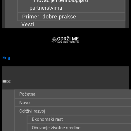
partnerstvima
Primeri dobre prakse
Vesti
Eng
Početna
Novo
Održivi razvoj
Ekonomski rast
Očuvanje životne sredine