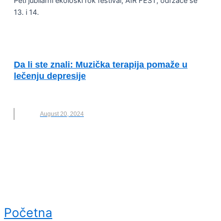
Peti jubilarni ekološki rok festival, AIR FEST, održaće se
13. i 14.
KVALITET ŽIVOTA I ZDRAVLJE
Da li ste znali: Muzička terapija pomaže u
lečenju depresije
LEČENJE
,
MUZIKA
August 20, 2024
Početna