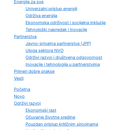
Energija za sve
Univerzalni pristup energiji
Održiva energija
Ekonomska održivost i socijalna inkluzija
Tehnološki napredak i inovacije
Partnerstva
Javno-privatna partnerstva (JPP)
Uloga sektora NVO
Održivi razvoj i društvena odgovornost
Inovacije i tehnologija u partnerstvima
Primeri dobre prakse
Vesti
Početna
Novo
Održivi razvoj
Ekonomski rast
Očuvanje životne sredine
Pouzdan pristup kritičnim sirovinama