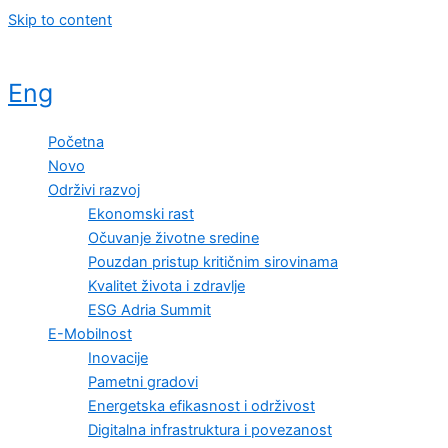
Skip to content
Eng
Početna
Novo
Održivi razvoj
Ekonomski rast
Očuvanje životne sredine
Pouzdan pristup kritičnim sirovinama
Kvalitet života i zdravlje
ESG Adria Summit
E-Mobilnost
Inovacije
Pametni gradovi
Energetska efikasnost i održivost
Digitalna infrastruktura i povezanost