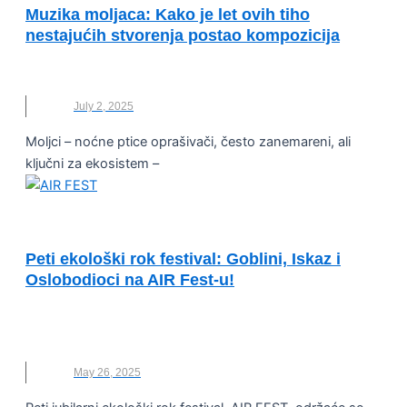
Muzika moljaca: Kako je let ovih tiho
nestajućih stvorenja postao kompozicija
KOMPOZICIJA
,
MOLJCI
,
MUZIKA
,
NOVO
July 2, 2025
Moljci – noćne ptice oprašivači, često zanemareni, ali
ključni za ekosistem –
VESTI
Peti ekološki rok festival: Goblini, Iskaz i
Oslobodioci na AIR Fest-u!
AIR FEST
,
EKOLOŠKI FESTIVAL
,
FESTIVAL
,
MUZIKA
,
ROCK
May 26, 2025