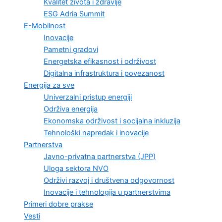
Kvalitet života i zdravlje
ESG Adria Summit
E-Mobilnost
Inovacije
Pametni gradovi
Energetska efikasnost i održivost
Digitalna infrastruktura i povezanost
Energija za sve
Univerzalni pristup energiji
Održiva energija
Ekonomska održivost i socijalna inkluzija
Tehnološki napredak i inovacije
Partnerstva
Javno-privatna partnerstva (JPP)
Uloga sektora NVO
Održivi razvoj i društvena odgovornost
Inovacije i tehnologija u partnerstvima
Primeri dobre prakse
Vesti