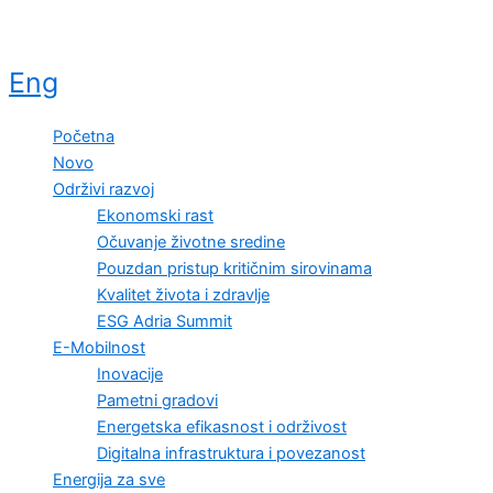
Eng
Početna
Novo
Održivi razvoj
Ekonomski rast
Očuvanje životne sredine
Pouzdan pristup kritičnim sirovinama
Kvalitet života i zdravlje
ESG Adria Summit
E-Mobilnost
Inovacije
Pametni gradovi
Energetska efikasnost i održivost
Digitalna infrastruktura i povezanost
Energija za sve