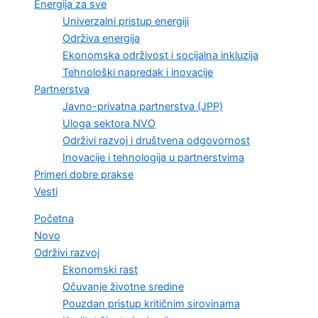
Energija za sve
Univerzalni pristup energiji
Održiva energija
Ekonomska održivost i socijalna inkluzija
Tehnološki napredak i inovacije
Partnerstva
Javno-privatna partnerstva (JPP)
Uloga sektora NVO
Održivi razvoj i društvena odgovornost
Inovacije i tehnologija u partnerstvima
Primeri dobre prakse
Vesti
Početna
Novo
Održivi razvoj
Ekonomski rast
Očuvanje životne sredine
Pouzdan pristup kritičnim sirovinama