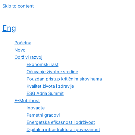
Skip to content
Eng
Početna
Novo
Održivi razvoj
Ekonomski rast
Očuvanje životne sredine
Pouzdan pristup kritičnim sirovinama
Kvalitet života i zdravlje
ESG Adria Summit
E-Mobilnost
Inovacije
Pametni gradovi
Energetska efikasnost i održivost
Digitalna infrastruktura i povezanost