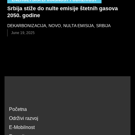
Srbija stiže do nulte emisije štetnih gasova
2050. godine
DEKARBONIZACIJA
,
NOVO
,
NULTA EMISIJA
,
SRBIJA
June 19, 2025
Početna
Održivi razvoj
E-Mobilnost