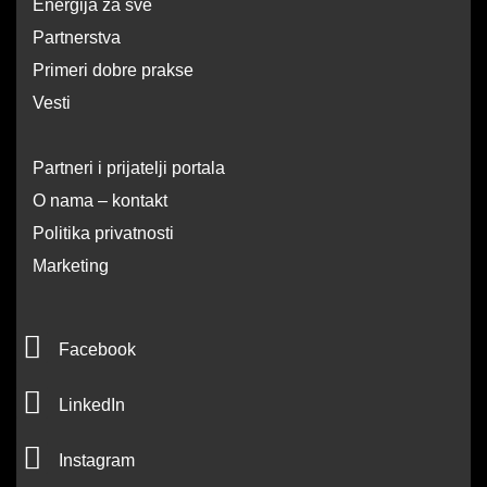
Energija za sve
Partnerstva
Primeri dobre prakse
Vesti
Partneri i prijatelji portala
O nama – kontakt
Politika privatnosti
Marketing
F
Facebook
a
L
c
LinkedIn
i
e
I
n
Instagram
b