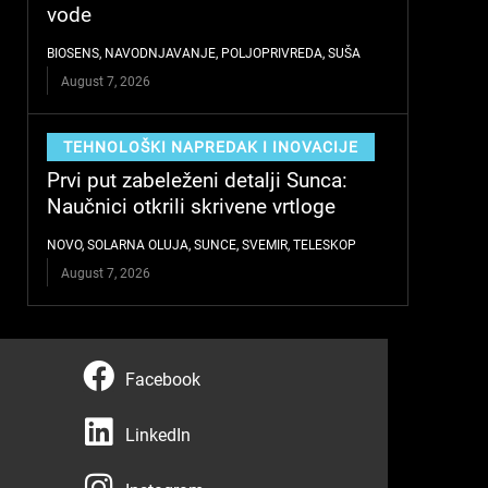
vode
BIOSENS
,
NAVODNJAVANJE
,
POLJOPRIVREDA
,
SUŠA
August 7, 2026
TEHNOLOŠKI NAPREDAK I INOVACIJE
Prvi put zabeleženi detalji Sunca:
Naučnici otkrili skrivene vrtloge
NOVO
,
SOLARNA OLUJA
,
SUNCE
,
SVEMIR
,
TELESKOP
August 7, 2026
F
Facebook
a
L
c
LinkedIn
i
e
I