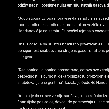
održiv način i postigne nultu emisiju štetnih gasova 
“Jugoistočna Evropa mora više da sarađuje sa susedn
modularnih nuklearnih reaktora da bi prevazišla ove iz
Handanović je na samitu Fajnenšel tajmsa o energetskoj
Ona je ocenila da su infrastrukturno povezivanje u Jug
po sigurnost snabdevanja strujom, gasom, naftom, po
energenata.
“Regionalno i globalno posmatrano, gotovo sve zemlj
bezbednost i sigurnost, dekarbonizaciju proizvodnje elek
snabdevanja energentima”, kazala je Đedović Handan
Dodala je da se sve zemlje suočavaju i sa sličnim iz
finansijske posledice, dovodi do poremećaja u lanci
rastuće potrošnje energenata.