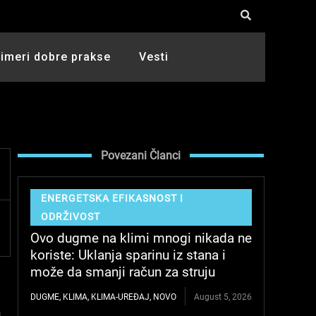
rimeri dobre prakse
Vesti
Povezani Članci
ENERGETSKA EFIKASNOST I
ODRŽIVOST
Ovo dugme na klimi mnogi nikada ne
koriste: Uklanja sparinu iz stana i
može da smanji račun za struju
DUGME
,
KLIMA
,
KLIMA-UREĐAJ
,
NOVO
August 5, 2026
a