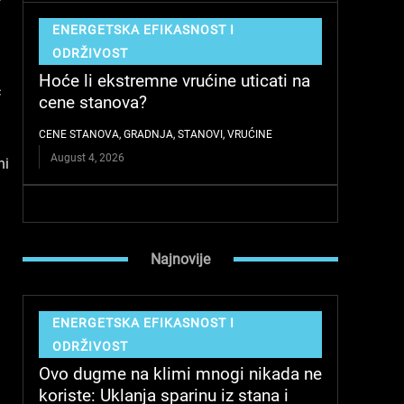
ENERGETSKA EFIKASNOST I
ODRŽIVOST
Hoće li ekstremne vrućine uticati na
ć
cene stanova?
CENE STANOVA
,
GRADNJA
,
STANOVI
,
VRUĆINE
August 4, 2026
ni
Najnovije
ENERGETSKA EFIKASNOST I
ODRŽIVOST
Ovo dugme na klimi mnogi nikada ne
koriste: Uklanja sparinu iz stana i