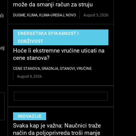
može da smanji račun za struju
ći
DUGME
,
KLIMA
,
KLIMA-UREĐAJ
,
NOVO
August 5, 2026
ENERGETSKA EFIKASNOST I
ODRŽIVOST
noj
Hoće li ekstremne vrućine uticati na
cene stanova?
CENE STANOVA
,
GRADNJA
,
STANOVI
,
VRUĆINE
August 4, 2026
INOVACIJE
Svaka kap je važna: Naučnici traže
način da poljoprivreda troši manje