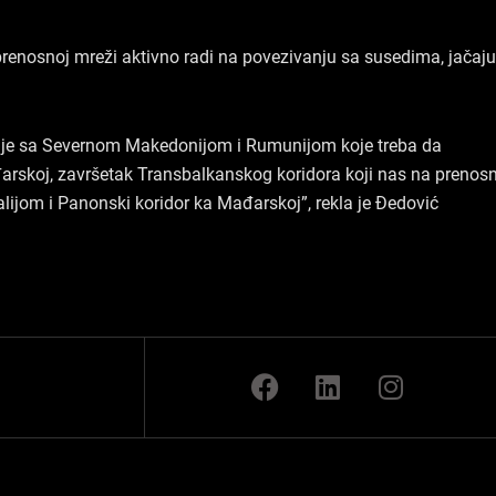
 prenosnoj mreži aktivno radi na povezivanju sa susedima, jačaju
ije sa Severnom Makedonijom i Rumunijom koje treba da
đarskoj, završetak Transbalkanskog koridora koji nas na prenos
ijom i Panonski koridor ka Mađarskoj”, rekla je Đedović
F
L
I
a
i
n
c
n
s
e
k
t
b
e
a