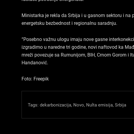
Ministarka je rekla da Srbija i u gasnom sektoru i na
energetsku bezbednost i regionalnu saradnju.
“Posebno važnu ulogu imaju nove gasne interkonekc
izgradimo u naredne tri godine, novi naftovod ka Ma
mreži povezuje sa Rumunijom, BIH, Crnom Gorom i Ital
Handanović.
Foto: Freepik
Tags:
dekarbonizacija
,
Novo
,
Nulta emisija
,
Srbija