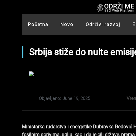
Skip
to
content
Početna
Novo
Održivi razvoj
E
Srbija stiže do nulte emis
Vrem
Objavljeno:
June 19, 2025
Ministarka rudarstva i energetike Dubravka Đedović H
fosilnim gorivima, uglju, kao i da je cilj države, pr