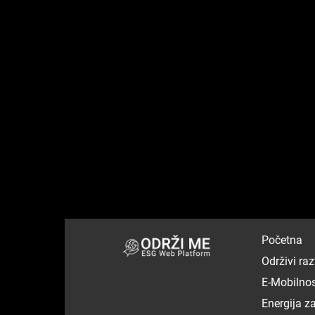
Početna
Održivi raz
E-Mobilno
Energija z