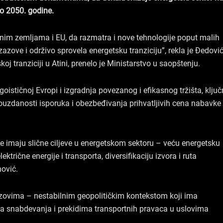
o
i
r
do 2050. godine.
k
n
a
m
im zemljama i EU, da razmatra i nove tehnologije poput malih
azove i održivo sprovela energetsku tranziciju”, rekla je Đedovi
 tranziciji u Atini, prenelo je Ministarstvo u saopštenju.
oističnoj Evropi i izgradnja povezanog i efikasnog tržišta, ključ
uzdanosti isporuka i obezbeđivanja prihvatljivih cena nabavke
e imaju slične ciljeve u energetskom sektoru – veću energetsku
trične energije i transporta, diversifikaciju izvora i ruta
ović.
azovima – nestabilnim geopolitičkim kontekstom koji ima
ma snabdevanja i prekidima transportnih pravaca u uslovima