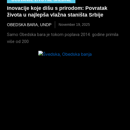
Inovacije koje dišu s prirodom: Povratak
života u najlepša vlažna staništa Srbije
OBEDSKA BARA
,
UNDP
November 19, 2025
Samo Obedska bara je tokom poplava 2014. godine primila
više od 200