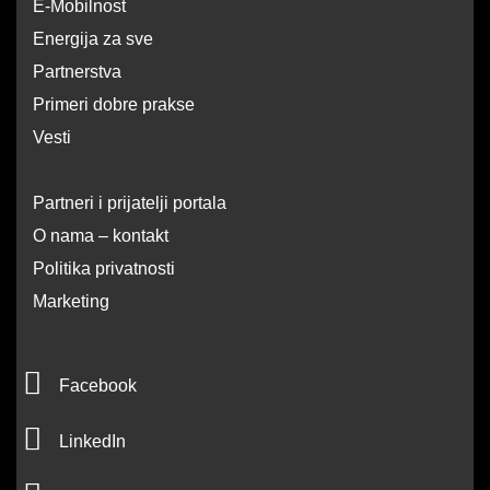
E-Mobilnost
Energija za sve
Partnerstva
Primeri dobre prakse
Vesti
Partneri i prijatelji portala
O nama – kontakt
Politika privatnosti
Marketing
F
Facebook
a
L
c
LinkedIn
i
e