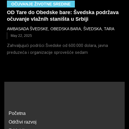
OČUVANJE ŽIVOTNE SREDINE
OD Tare do Obedske bare: Švedska podržava
očuvanje vlažnih staništa u Srbiji
AMBASADA ŠVEDSKE
,
OBEDSKA BARA
,
ŠVEDSKA
,
TARA
May 22, 2025
Zahvaljujući podršci Švedske od 600.000 dolara, javna
preduzeća i organizacije sprovešće sedam
Početna
Održivi razvoj