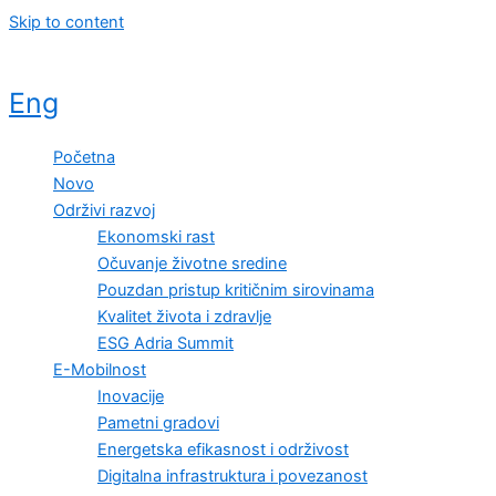
Skip to content
Eng
Početna
Novo
Održivi razvoj
Ekonomski rast
Očuvanje životne sredine
Pouzdan pristup kritičnim sirovinama
Kvalitet života i zdravlje
ESG Adria Summit
E-Mobilnost
Inovacije
Pametni gradovi
Energetska efikasnost i održivost
Digitalna infrastruktura i povezanost