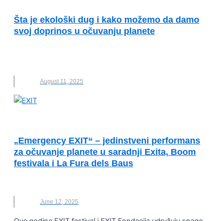
INKLUZIJA
Šta je ekološki dug i kako možemo da damo
svoj doprinos u očuvanju planete
EKOLOŠKI DUG
,
KLIMATSKE PROMENE
,
NOVO
,
OČUVANJE PLANETE
,
PLANETA
August 11, 2025
OČUVANJE ŽIVOTNE SREDINE
„Emergency EXIT“ – jedinstveni performans
za očuvanje planete u saradnji Exita, Boom
festivala i La Fura dels Baus
EXIT
,
OČUVANJE PLANETE
,
PERFORMANS
June 12, 2025
Ove godine EXIT festival i EXIT Fondacija udružuju snage