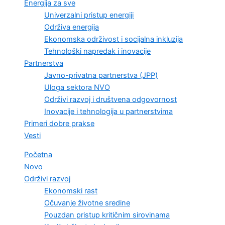
Energija za sve
Univerzalni pristup energiji
Održiva energija
Ekonomska održivost i socijalna inkluzija
Tehnološki napredak i inovacije
Partnerstva
Javno-privatna partnerstva (JPP)
Uloga sektora NVO
Održivi razvoj i društvena odgovornost
Inovacije i tehnologija u partnerstvima
Primeri dobre prakse
Vesti
Početna
Novo
Održivi razvoj
Ekonomski rast
Očuvanje životne sredine
Pouzdan pristup kritičnim sirovinama