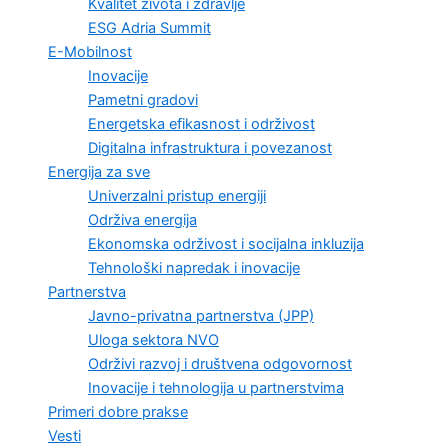
Kvalitet života i zdravlje
ESG Adria Summit
E-Mobilnost
Inovacije
Pametni gradovi
Energetska efikasnost i održivost
Digitalna infrastruktura i povezanost
Energija za sve
Univerzalni pristup energiji
Održiva energija
Ekonomska održivost i socijalna inkluzija
Tehnološki napredak i inovacije
Partnerstva
Javno-privatna partnerstva (JPP)
Uloga sektora NVO
Održivi razvoj i društvena odgovornost
Inovacije i tehnologija u partnerstvima
Primeri dobre prakse
Vesti