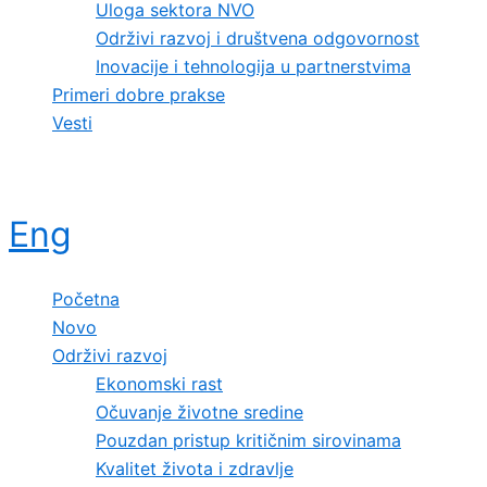
Uloga sektora NVO
Održivi razvoj i društvena odgovornost
Inovacije i tehnologija u partnerstvima
Primeri dobre prakse
Vesti
Eng
Početna
Novo
Održivi razvoj
Ekonomski rast
Očuvanje životne sredine
Pouzdan pristup kritičnim sirovinama
Kvalitet života i zdravlje