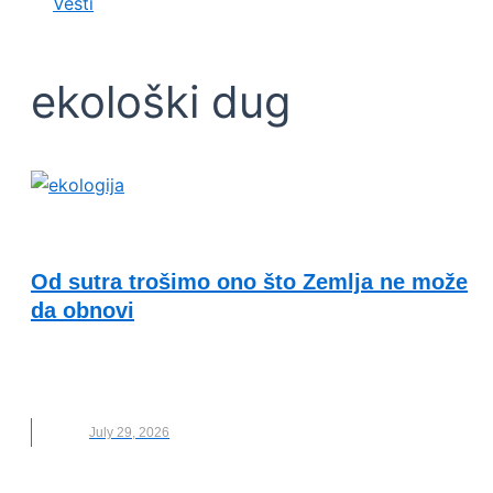
Vesti
ekološki dug
OČUVANJE ŽIVOTNE SREDINE
Od sutra trošimo ono što Zemlja ne može
da obnovi
EKOLOŠKI DUG
,
EKOSISTEM
,
IZVEŠTAJU O STANJU
PLANETE
,
NOVO
July 29, 2026