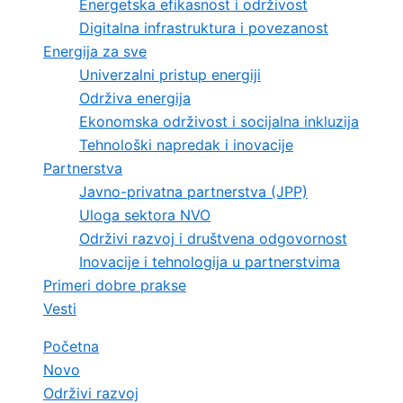
Energetska efikasnost i održivost
Digitalna infrastruktura i povezanost
Energija za sve
Univerzalni pristup energiji
Održiva energija
Ekonomska održivost i socijalna inkluzija
Tehnološki napredak i inovacije
Partnerstva
Javno-privatna partnerstva (JPP)
Uloga sektora NVO
Održivi razvoj i društvena odgovornost
Inovacije i tehnologija u partnerstvima
Primeri dobre prakse
Vesti
Početna
Novo
Održivi razvoj