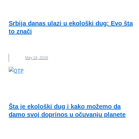
VESTI
Srbija danas ulazi u ekološki dug: Evo šta
to znači
EKOLOŠKI DUG
,
NOVO
,
SRBIJA
,
WWF ADRIA
May 16, 2026
EKONOMSKA ODRŽIVOST I SOCIJALNA
INKLUZIJA
Šta je ekološki dug i kako možemo da
damo svoj doprinos u očuvanju planete
EKOLOŠKI DUG
,
KLIMATSKE PROMENE
,
NOVO
,
OČUVANJE PLANETE
,
PLANETA