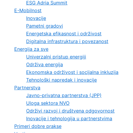
ESG Adria Summit
E-Mobilnost
Inovacije
Pametni gradovi
Energetska efikasnost i održivost
Digitalna infrastruktura i povezanost
Energija za sve
Univerzalni pristup energiji
Održiva energija
Ekonomska održivost i socijalna inkluzija
Tehnološki napredak i inovacije
Partnerstva
Javno-privatna partnerstva (JPP)
Uloga sektora NVO
Održivi razvoj i društvena odgovornost
Inovacije i tehnologija u partnerstvima
Primeri dobre prakse