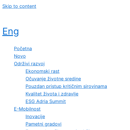
Skip to content
Eng
Početna
Novo
Održivi razvoj
Ekonomski rast
Očuvanje životne sredine
Pouzdan pristup kritičnim sirovinama
Kvalitet života i zdravlje
ESG Adria Summit
E-Mobilnost
Inovacije
Pametni gradovi