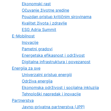
Ekonomski rast
Očuvanje životne sredine
Pouzdan pristup kritičnim sirovinama
Kvalitet života i zdravlje
ESG Adria Summit
E-Mobilnost
Inovacije
Pametni gradovi
Energetska efikasnost i održivost
Digitalna infrastruktura i povezanost
Energija za sve
Univerzalni pristup energiji
Održiva energija
Ekonomska održivost i socijalna inkluzija
Tehnološki napredak i inovacije
Partnerstva
Javno-privatna partnerstva (JPP)