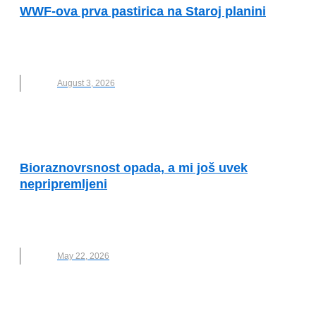
WWF-ova prva pastirica na Staroj planini
ELEKTRIČNA OGRADA
,
INTESA FONDACIJA
,
PASTIRICA
,
WWF
,
WWF ADRIA
August 3, 2026
OČUVANJE ŽIVOTNE SREDINE
Bioraznovrsnost opada, a mi još uvek
nepripremljeni
BIODIVERZITET
,
DAN BIODIVERZITETA
,
WWF
,
WWF ADRIA
May 22, 2026
VESTI