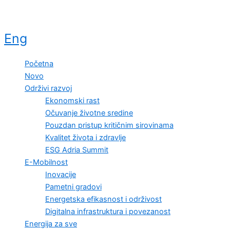
Eng
Početna
Novo
Održivi razvoj
Ekonomski rast
Očuvanje životne sredine
Pouzdan pristup kritičnim sirovinama
Kvalitet života i zdravlje
ESG Adria Summit
E-Mobilnost
Inovacije
Pametni gradovi
Energetska efikasnost i održivost
Digitalna infrastruktura i povezanost
Energija za sve