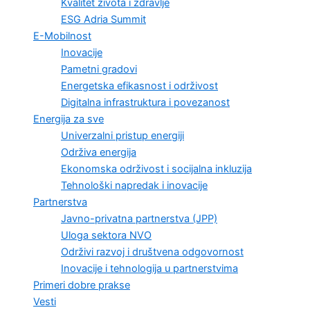
Kvalitet života i zdravlje
ESG Adria Summit
E-Mobilnost
Inovacije
Pametni gradovi
Energetska efikasnost i održivost
Digitalna infrastruktura i povezanost
Energija za sve
Univerzalni pristup energiji
Održiva energija
Ekonomska održivost i socijalna inkluzija
Tehnološki napredak i inovacije
Partnerstva
Javno-privatna partnerstva (JPP)
Uloga sektora NVO
Održivi razvoj i društvena odgovornost
Inovacije i tehnologija u partnerstvima
Primeri dobre prakse
Vesti