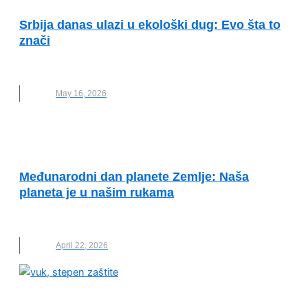
Srbija danas ulazi u ekološki dug: Evo šta to
znači
EKOLOŠKI DUG
,
NOVO
,
SRBIJA
,
WWF ADRIA
May 16, 2026
OČUVANJE ŽIVOTNE SREDINE
Međunarodni dan planete Zemlje: Naša
planeta je u našim rukama
DAN PLANETE ZEMLJE
,
WWF ADRIA
April 22, 2026
OČUVANJE ŽIVOTNE SREDINE