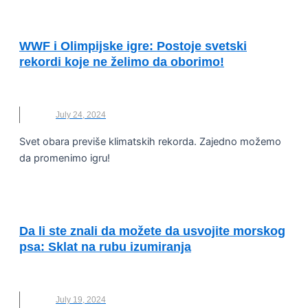
KVALITET ŽIVOTA I ZDRAVLJE
WWF i Olimpijske igre: Postoje svetski
rekordi koje ne želimo da oborimo!
WWF ADRIA
July 24, 2024
Svet obara previše klimatskih rekorda. Zajedno možemo
da promenimo igru!
OČUVANJE ŽIVOTNE SREDINE
Da li ste znali da možete da usvojite morskog
psa: Sklat na rubu izumiranja
NOVO
,
WWF ADRIA
July 19, 2024