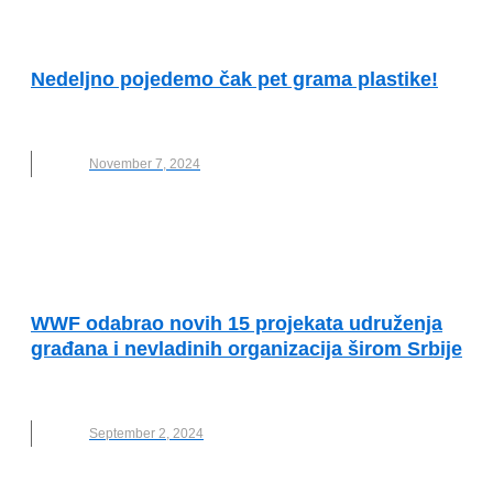
KVALITET ŽIVOTA I ZDRAVLJE
Nedeljno pojedemo čak pet grama plastike!
WWF ADRIA
November 7, 2024
ODRŽIVI RAZVOJ I DRUŠTVENA
ODGOVORNOST
WWF odabrao novih 15 projekata udruženja
građana i nevladinih organizacija širom Srbije
WWF ADRIA
September 2, 2024