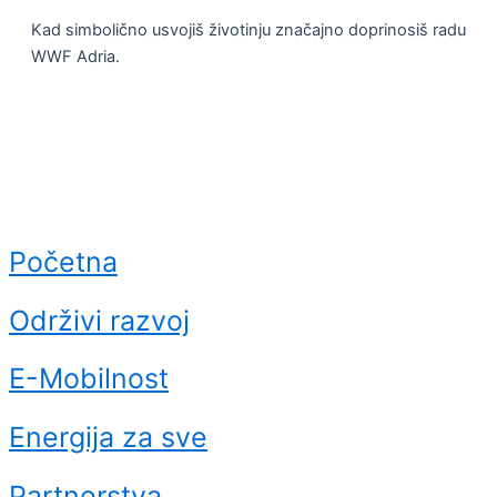
Kad simbolično usvojiš životinju značajno doprinosiš radu
WWF Adria.
Početna
Održivi razvoj
E-Mobilnost
Energija za sve
Partnerstva