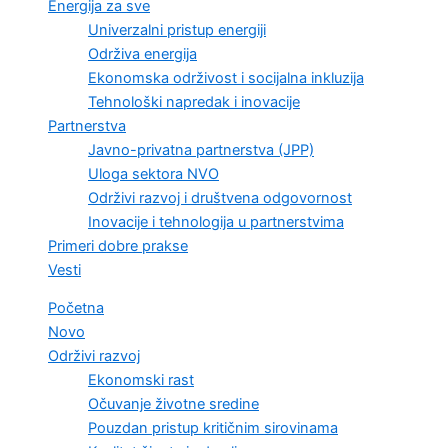
Energija za sve
Univerzalni pristup energiji
Održiva energija
Ekonomska održivost i socijalna inkluzija
Tehnološki napredak i inovacije
Partnerstva
Javno-privatna partnerstva (JPP)
Uloga sektora NVO
Održivi razvoj i društvena odgovornost
Inovacije i tehnologija u partnerstvima
Primeri dobre prakse
Vesti
Početna
Novo
Održivi razvoj
Ekonomski rast
Očuvanje životne sredine
Pouzdan pristup kritičnim sirovinama