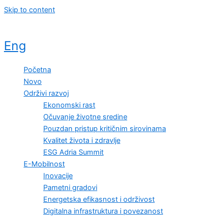
Skip to content
Eng
Početna
Novo
Održivi razvoj
Ekonomski rast
Očuvanje životne sredine
Pouzdan pristup kritičnim sirovinama
Kvalitet života i zdravlje
ESG Adria Summit
E-Mobilnost
Inovacije
Pametni gradovi
Energetska efikasnost i održivost
Digitalna infrastruktura i povezanost