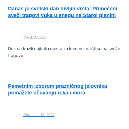
Danas je svetski dan divljih vrsta: Primećeni
sveži tragovi vuka u snegu na Staroj planini
TRAGOVI VUKA
,
VUK
,
WWF ADRIA
March 3, 2025
Dok su tražili najbolja mesta za kamere, naišli su na sveže
tragove
OČUVANJE ŽIVOTNE SREDINE
Pametnim izborom prazničnog jelovnika
pomažete očuvanju reka i mora
WWF ADRIA
December 17, 2024