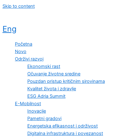
Skip to content
Eng
Početna
Novo
Održivi razvoj
Ekonomski rast
Očuvanje životne sredine
Pouzdan pristup kritičnim sirovinama
Kvalitet života i zdravlje
ESG Adria Summit
E-Mobilnost
Inovacije
Pametni gradovi
Energetska efikasnost i održivost
Digitalna infrastruktura i povezanost