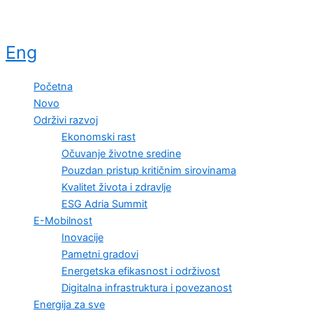
Eng
Početna
Novo
Održivi razvoj
Ekonomski rast
Očuvanje životne sredine
Pouzdan pristup kritičnim sirovinama
Kvalitet života i zdravlje
ESG Adria Summit
E-Mobilnost
Inovacije
Pametni gradovi
Energetska efikasnost i održivost
Digitalna infrastruktura i povezanost
Energija za sve