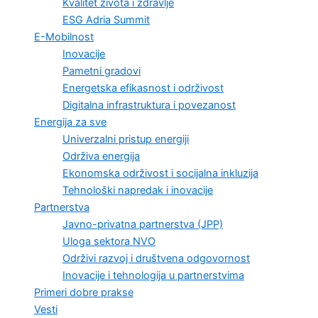
Kvalitet života i zdravlje
ESG Adria Summit
E-Mobilnost
Inovacije
Pametni gradovi
Energetska efikasnost i održivost
Digitalna infrastruktura i povezanost
Energija za sve
Univerzalni pristup energiji
Održiva energija
Ekonomska održivost i socijalna inkluzija
Tehnološki napredak i inovacije
Partnerstva
Javno-privatna partnerstva (JPP)
Uloga sektora NVO
Održivi razvoj i društvena odgovornost
Inovacije i tehnologija u partnerstvima
Primeri dobre prakse
Vesti