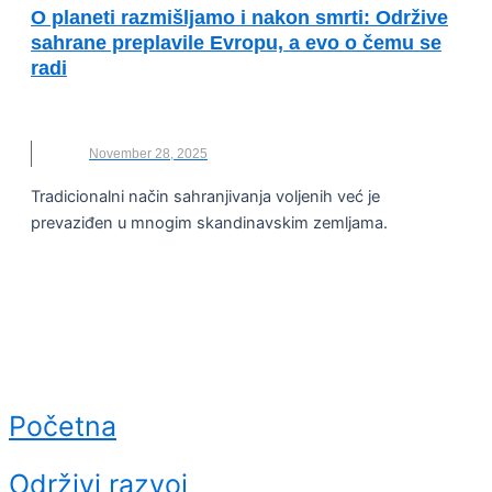
O planeti razmišljamo i nakon smrti: Održive
sahrane preplavile Evropu, a evo o čemu se
radi
KOMPOST
,
NOVO
,
ODRŽIVO
,
SAHRANA
,
SMRT
November 28, 2025
Tradicionalni način sahranjivanja voljenih već je
prevaziđen u mnogim skandinavskim zemljama.
Početna
Održivi razvoj