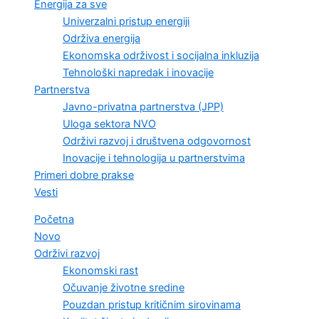
Energija za sve
Univerzalni pristup energiji
Održiva energija
Ekonomska održivost i socijalna inkluzija
Tehnološki napredak i inovacije
Partnerstva
Javno-privatna partnerstva (JPP)
Uloga sektora NVO
Održivi razvoj i društvena odgovornost
Inovacije i tehnologija u partnerstvima
Primeri dobre prakse
Vesti
Početna
Novo
Održivi razvoj
Ekonomski rast
Očuvanje životne sredine
Pouzdan pristup kritičnim sirovinama