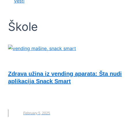
Vesti
Škole
KVALITET ŽIVOTA I ZDRAVLJE
Zdrava užina iz vending aparata: Šta nudi
aplikacija Snack Smart
APLIKACIJA
,
DECA
,
NOVO
,
ŠKOLE
,
SNACK SMART
,
UŽINE
February 5, 2025