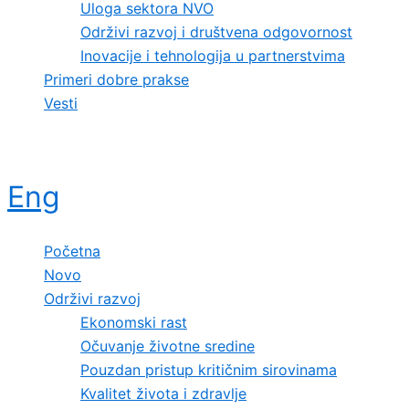
Uloga sektora NVO
Održivi razvoj i društvena odgovornost
Inovacije i tehnologija u partnerstvima
Primeri dobre prakse
Vesti
Eng
Početna
Novo
Održivi razvoj
Ekonomski rast
Očuvanje životne sredine
Pouzdan pristup kritičnim sirovinama
Kvalitet života i zdravlje