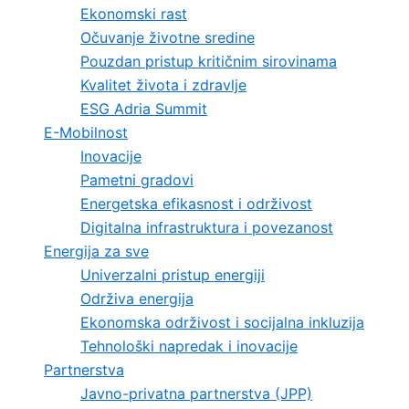
Ekonomski rast
Očuvanje životne sredine
Pouzdan pristup kritičnim sirovinama
Kvalitet života i zdravlje
ESG Adria Summit
E-Mobilnost
Inovacije
Pametni gradovi
Energetska efikasnost i održivost
Digitalna infrastruktura i povezanost
Energija za sve
Univerzalni pristup energiji
Održiva energija
Ekonomska održivost i socijalna inkluzija
Tehnološki napredak i inovacije
Partnerstva
Javno-privatna partnerstva (JPP)