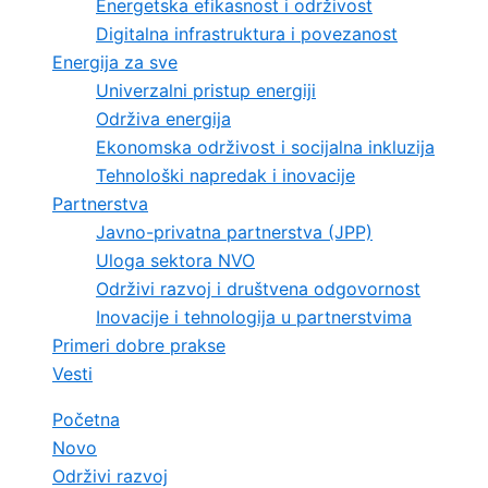
Energetska efikasnost i održivost
Digitalna infrastruktura i povezanost
Energija za sve
Univerzalni pristup energiji
Održiva energija
Ekonomska održivost i socijalna inkluzija
Tehnološki napredak i inovacije
Partnerstva
Javno-privatna partnerstva (JPP)
Uloga sektora NVO
Održivi razvoj i društvena odgovornost
Inovacije i tehnologija u partnerstvima
Primeri dobre prakse
Vesti
Početna
Novo
Održivi razvoj