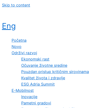
Skip to content
Eng
Početna
Novo
Održivi razvoj
Ekonomski rast
Očuvanje životne sredine
Pouzdan pristup kritičnim sirovinama
Kvalitet života i zdravlje
ESG Adria Summit
E-Mobilnost
Inovacije
Pametni gradovi