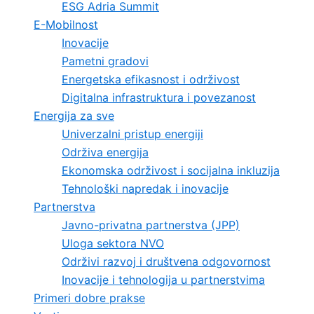
ESG Adria Summit
E-Mobilnost
Inovacije
Pametni gradovi
Energetska efikasnost i održivost
Digitalna infrastruktura i povezanost
Energija za sve
Univerzalni pristup energiji
Održiva energija
Ekonomska održivost i socijalna inkluzija
Tehnološki napredak i inovacije
Partnerstva
Javno-privatna partnerstva (JPP)
Uloga sektora NVO
Održivi razvoj i društvena odgovornost
Inovacije i tehnologija u partnerstvima
Primeri dobre prakse