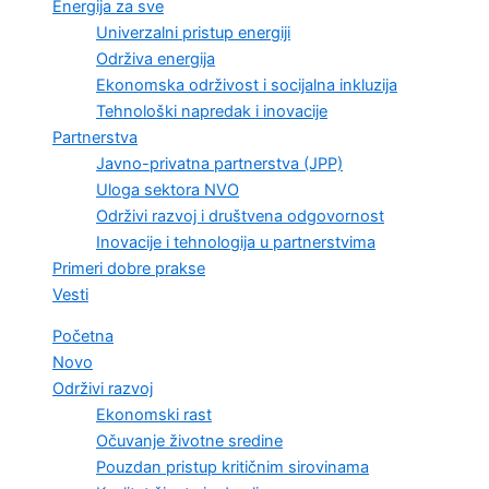
Energija za sve
Univerzalni pristup energiji
Održiva energija
Ekonomska održivost i socijalna inkluzija
Tehnološki napredak i inovacije
Partnerstva
Javno-privatna partnerstva (JPP)
Uloga sektora NVO
Održivi razvoj i društvena odgovornost
Inovacije i tehnologija u partnerstvima
Primeri dobre prakse
Vesti
Početna
Novo
Održivi razvoj
Ekonomski rast
Očuvanje životne sredine
Pouzdan pristup kritičnim sirovinama