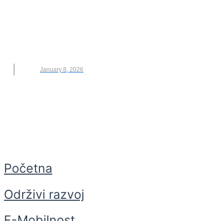
Znate li da postoji ceo tržni centar u kome
ništa što se prodaje nije novo?
RECIKLAŽA
,
RETUNA ÅTERBRUKSGALLERIA
,
ŠVEDSKA
,
TRŽNI CENTAR
January 8, 2026
Početna
Održivi razvoj
E-Mobilnost