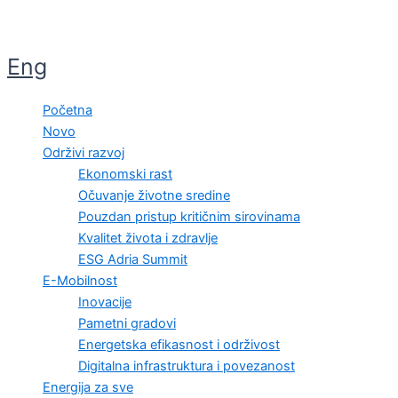
Eng
Početna
Novo
Održivi razvoj
Ekonomski rast
Očuvanje životne sredine
Pouzdan pristup kritičnim sirovinama
Kvalitet života i zdravlje
ESG Adria Summit
E-Mobilnost
Inovacije
Pametni gradovi
Energetska efikasnost i održivost
Digitalna infrastruktura i povezanost
Energija za sve