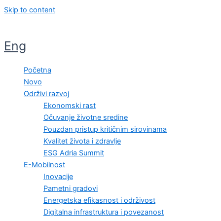
Skip to content
Eng
Početna
Novo
Održivi razvoj
Ekonomski rast
Očuvanje životne sredine
Pouzdan pristup kritičnim sirovinama
Kvalitet života i zdravlje
ESG Adria Summit
E-Mobilnost
Inovacije
Pametni gradovi
Energetska efikasnost i održivost
Digitalna infrastruktura i povezanost