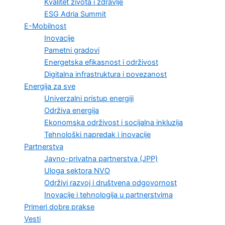
Kvalitet života i zdravlje
ESG Adria Summit
E-Mobilnost
Inovacije
Pametni gradovi
Energetska efikasnost i održivost
Digitalna infrastruktura i povezanost
Energija za sve
Univerzalni pristup energiji
Održiva energija
Ekonomska održivost i socijalna inkluzija
Tehnološki napredak i inovacije
Partnerstva
Javno-privatna partnerstva (JPP)
Uloga sektora NVO
Održivi razvoj i društvena odgovornost
Inovacije i tehnologija u partnerstvima
Primeri dobre prakse
Vesti