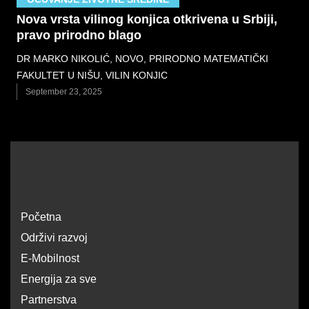
Nova vrsta vilinog konjica otkrivena u Srbiji,
pravo prirodno blago
DR MARKO NIKOLIĆ
,
NOVO
,
PRIRODNO MATEMATIČKI
FAKULTET U NIŠU
,
VILIN KONJIC
September 23, 2025
Početna
Održivi razvoj
E-Mobilnost
Energija za sve
Partnerstva