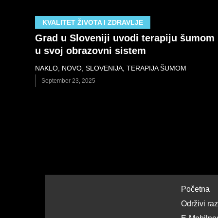
KVALITET ŽIVOTA I ZDRAVLJE
Grad u Sloveniji uvodi terapiju šumom
u svoj obrazovni sistem
NAKLO
,
NOVO
,
SLOVENIJA
,
TERAPIJA ŠUMOM
September 23, 2025
Početna
Održivi ra