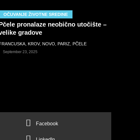
OČUVANJE ŽIVOTNE SREDINE
Pčele pronalaze neobično utočište –
velike gradove
FRANCUSKA
,
KROV
,
NOVO
,
PARIZ
,
PČELE
September 23, 2025
F
Facebook
a
L
LinkedIn