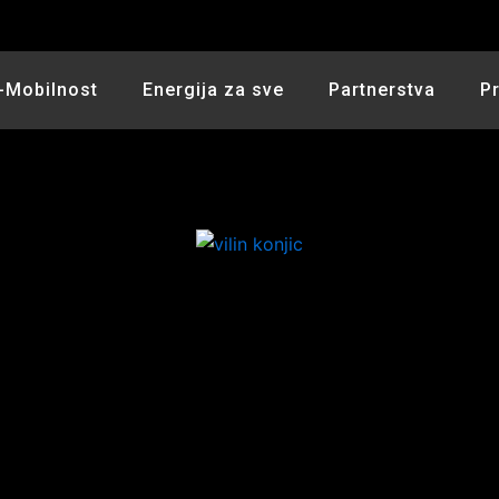
-Mobilnost
Energija za sve
Partnerstva
P
5