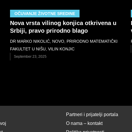
OČUVANJE ŽIVOTNE SREDINE
Nova vrsta vilinog konjica otkrivena u
Srbiji, pravo prirodno blago
DR MARKO NIKOLIĆ
,
NOVO
,
PRIRODNO MATEMATIČKI
FAKULTET U NIŠU
,
VILIN KONJIC
September 23, 2025
Partneri i prijatelji portala
zvoj
O nama – kontakt