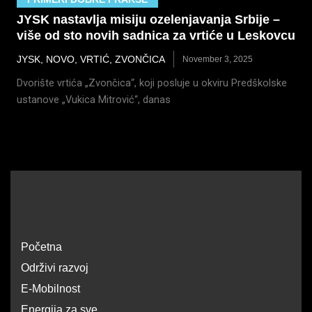
JYSK nastavlja misiju ozelenjavanja Srbije –
više od sto novih sadnica za vrtiće u Leskovcu
JYSK
,
NOVO
,
VRTIĆ
,
ZVONČICA
November 3, 2025
Dvorište vrtića „Zvončica“, koji posluje u okviru Predškolske
ustanove „Vukica Mitrović“, danas
Početna
Održivi razvoj
E-Mobilnost
Energija za sve