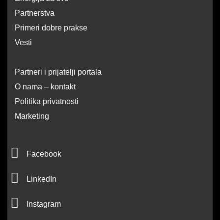
Partnerstva
Primeri dobre prakse
Vesti
Partneri i prijatelji portala
O nama – kontakt
Politika privatnosti
Marketing
F
Facebook
a
L
c
LinkedIn
i
e
I
n
Instagram
b
n