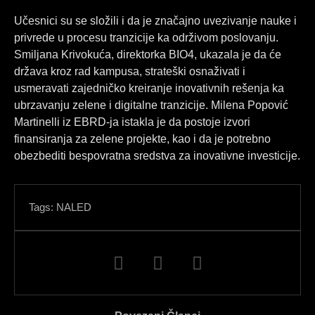
Učesnici su se složili i da je značajno uvezivanje nauke i
privrede u procesu tranzicije ka održivom poslovanju.
Smiljana Krivokuća, direktorka BIO4, ukazala je da će
država kroz rad kampusa, strateški osnaživati i
usmeravati zajedničko kreiranje inovativnih rešenja ka
ubrzavanju zelene i digitalne tranzicije. Milena Popović
Martinelli iz EBRD-ja istakla je da postoje izvori
finansiranja za zelene projekte, kao i da je potrebno
obezbediti bespovratna sredstva za inovativne investicije.
Tags:
NALED
F
L
I
a
i
n
c
n
s
e
k
t