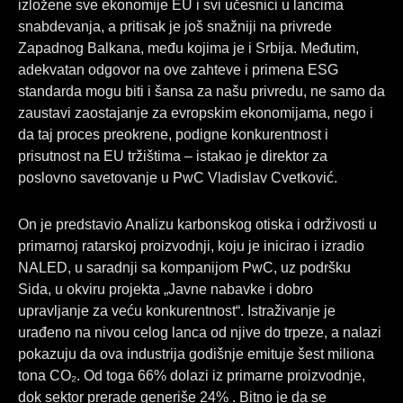
izložene sve ekonomije EU i svi učesnici u lancima
snabdevanja, a pritisak je još snažniji na privrede
Zapadnog Balkana, među kojima je i Srbija. Međutim,
adekvatan odgovor na ove zahteve i primena ESG
standarda mogu biti i šansa za našu privredu, ne samo da
zaustavi zaostajanje za evropskim ekonomijama, nego i
da taj proces preokrene, podigne konkurentnost i
prisutnost na EU tržištima – istakao je direktor za
poslovno savetovanje u PwC Vladislav Cvetković.
On je predstavio Analizu karbonskog otiska i održivosti u
primarnoj ratarskoj proizvodnji, koju je inicirao i izradio
NALED, u saradnji sa kompanijom PwC, uz podršku
Sida, u okviru projekta „Javne nabavke i dobro
upravljanje za veću konkurentnost“. Istraživanje je
urađeno na nivou celog lanca od njive do trpeze, a nalazi
pokazuju da ova industrija godišnje emituje šest miliona
tona CO₂. Od toga 66% dolazi iz primarne proizvodnje,
dok sektor prerade generiše 24% . Bitno je da se