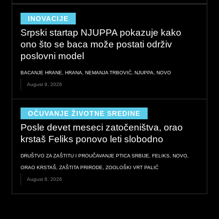
INOVACIJE
Srpski startap NJUPPA pokazuje kako
ono što se baca može postati održiv
poslovni model
BACANJE HRANE
,
HRANA
,
NEMANJA TRBOVIĆ
,
NJUPPA
,
NOVO
August 9, 2026
OČUVANJE ŽIVOTNE SREDINE
Posle devet meseci zatočeništva, orao
krstaš Feliks ponovo leti slobodno
DRUŠTVO ZA ZAŠTITU I PROUČAVANJE PTICA SRBIJE
,
FELIKS
,
NOVO
,
ORAO KRSTAŠ
,
ZAŠTITA PRIRODE
,
ZOOLOŠKI VRT PALIĆ
August 8, 2026