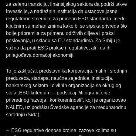
o
d
g
za zelenu tranziciju, finansijskog sektora da podrži takve
o
i
r
investicije, a nadležnih institucija da ustanove jasne
k
n
a
regulatorne smernice za primenu ESG standarda, među
m
ključnim su mehanizmima kako bi se srpska privreda što
bolje pripremila za primenu održivih ciljeva i praksi
poslovanja, u skladu sa EU standardima. Za Srbiju je
važno da prati ESG prakse i regulative, ali i da ih
prilagođava domaćoj ekonomiji.
To je zaključak predstavnika korporacija, malih i srednjih
preduzeća, startapa, naučne zajednice, institucija,
bankarskog sektora i civilnih organizacija sa okruglog
stola „ESG kriterijumi – podsticaj i/ili ograničenje
privrednog razvoja i konkurentnosti“, koji je organizovao
NALED, uz podršku Švedske agencije za međunarodnu
saradnju (Sida).
– ESG regulative donose brojne izazove kojima su