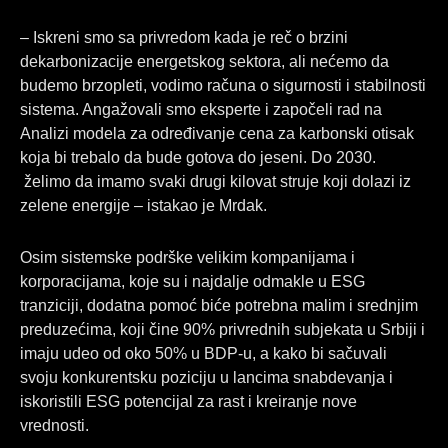
– Iskreni smo sa privredom kada je reč o brzini
dekarbonizacije energetskog sektora, ali nećemo da
budemo brzopleti, vodimo računa o sigurnosti i stabilnosti
sistema. Angažovali smo eksperte i započeli rad na
Analizi modela za određivanje cena za karbonski otisak
koja bi trebalo da bude gotova do jeseni. Do 2030.
želimo da imamo svaki drugi kilovat struje koji dolazi iz
zelene energije – istakao je Mrdak.
Osim sistemske podrške velikim kompanijama i
korporacijama, koje su i najdalje odmakle u ESG
tranziciji, dodatna pomoć biće potrebna malim i srednjim
preduzećima, koji čine 90% privrednih subjekata u Srbiji i
imaju udeo od oko 50% u BDP-u, a kako bi sačuvali
svoju konkurentsku poziciju u lancima snabdevanja i
iskoristili ESG potencijal za rast i kreiranje nove
vrednosti.