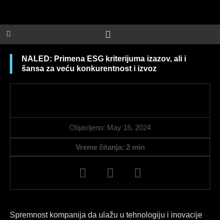
Skip
to
content
NALED: Primena ESG kriterijuma izazov, ali i
šansa za veću konkurentnost i izvoz
Objavljeno:
May 16, 2024
Vreme čitanja:
2
min
F
L
I
a
i
n
c
n
s
e
k
t
b
e
a
Spremnost kompanija da ulažu u tehnologiju i inovacije