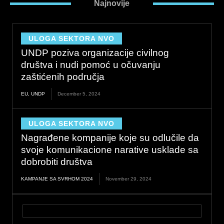
Najnovije
ULOGA SEKTORA NVO
UNDP poziva organizacije civilnog
društva i nudi pomoć u očuvanju
zaštićenih područja
EU
,
UNDP
December 5, 2024
ULOGA SEKTORA NVO
Nagrađene kompanije koje su odlučile da
svoje komunikacione narative usklade sa
dobrobiti društva
KAMPANJE SA SVRHOM 2024
November 29, 2024