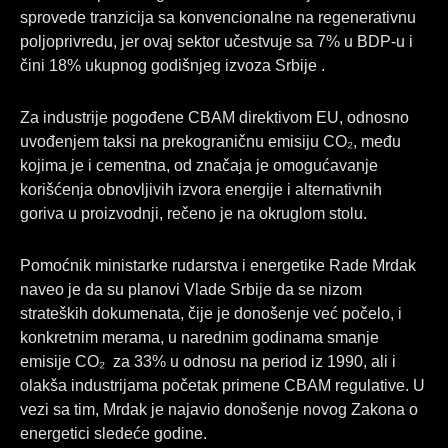
sprovede tranzicija sa konvencionalne na regenerativnu
poljoprivredu, jer ovaj sektor učestvuje sa 7% u BDP-u i
čini 18% ukupnog godišnjeg izvoza Srbije .
Za industrije pogođene CBAM direktivom EU, odnosno
uvođenjem taksi na prekograničnu emisiju CO₂, među
kojima je i cementna, od značaja je omogućavanje
korišćenja obnovljivih izvora energije i alternativnih
goriva u proizvodnji, rečeno je na okruglom stolu.
Pomoćnik ministarke rudarstva i energetike Rade Mrdak
naveo je da su planovi Vlade Srbije da se nizom
strateških dokumenata, čije je donošenje već počelo, i
konkretnim merama, u narednim godinama smanje
emisije CO₂ za 33% u odnosu na period iz 1990, ali i
olakša industrijama početak primene CBAM regulative. U
vezi sa tim, Mrdak je najavio donošenje novog Zakona o
energetici sledeće godine.