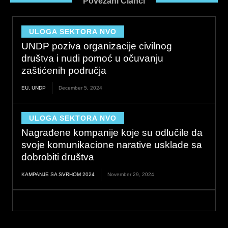
Povezani Članci
b
e
a
o
d
g
o
i
r
ULOGA SEKTORA NVO
k
n
a
UNDP poziva organizacije civilnog
m
društva i nudi pomoć u očuvanju
zaštićenih područja
EU
,
UNDP
December 5, 2024
ULOGA SEKTORA NVO
Nagrađene kompanije koje su odlučile da
svoje komunikacione narative usklade sa
dobrobiti društva
KAMPANJE SA SVRHOM 2024
November 29, 2024