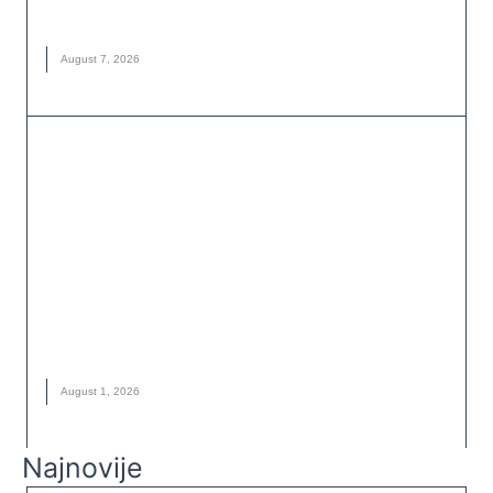
TRKA
August 7, 2026
ODRŽIVI RAZVOJ I DRUŠTVENA
ODGOVORNOST
Ne želi da ga pamte samo po bogatstvu:
Milijarder trećinu imovine ostavlja za
humanitarne projekte
ALIKO DANGOTE
,
DRUŠTVENA ODGOVORNOST
,
FILANTROPIJA
,
HUMANITARNI RAD
,
MILIJARDER
,
NOVO
,
ODRŽIVI RAZVOJ
August 1, 2026
Najnovije