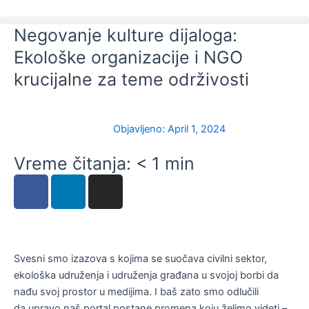
Skip
to
Negovanje kulture dijaloga:
content
Ekološke organizacije i NGO
krucijalne za teme održivosti
Objavljeno:
April 1, 2024
Vreme čitanja:
< 1
min
F
L
I
a
i
n
c
n
s
e
k
t
b
e
a
Svesni smo izazova s kojima se suočava civilni sektor,
o
d
g
ekološka udruženja i udruženja građana u svojoj borbi da
o
i
r
nađu svoj prostor u medijima. I baš zato smo odlučili
k
n
a
da upravo naš portal postane promena koju želimo videti –