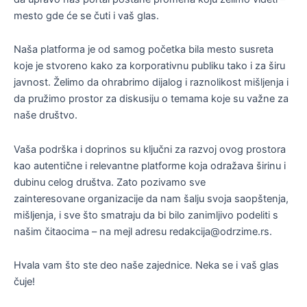
m
mesto gde će se čuti i vaš glas.
Naša platforma je od samog početka bila mesto susreta
koje je stvoreno kako za korporativnu publiku tako i za širu
javnost. Želimo da ohrabrimo dijalog i raznolikost mišljenja i
da pružimo prostor za diskusiju o temama koje su važne za
naše društvo.
Vaša podrška i doprinos su ključni za razvoj ovog prostora
kao autentične i relevantne platforme koja odražava širinu i
dubinu celog društva. Zato pozivamo sve
zainteresovane organizacije da nam šalju svoja saopštenja,
mišljenja, i sve što smatraju da bi bilo zanimljivo podeliti s
našim čitaocima – na mejl adresu redakcija@odrzime.rs.
Hvala vam što ste deo naše zajednice. Neka se i vaš glas
čuje!