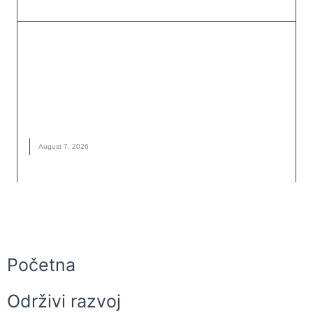
VESTI
Evropske reke na istorijskom minimumu:
Suša otkriva razmere klimatske krize
EVROPSKE REKE
,
KLIMATSKE PROMENE
,
NOVO
,
REKE
,
SUŠA
August 7, 2026
Početna
Održivi razvoj