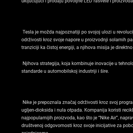
uključujući i prodaju povoljne LED rasvete i proizvoda
Tesla je možda najpoznatiji po svojoj ulozi u revoluci
održivosti kroz svoje napore u proizvodnji solarnih pan
tranziciji ka čistoj energiji, a njihova misija je dire
Njihova strategija, koja kombinuje inovacije u tehnol
standarde u automobilskoj industriji i šire.
Nike je prepoznala značaj održivosti kroz svoj program
ugljen-dioksida i nula otpada. Kompanija koristi recikl
najpopularnijih proizvoda, kao što je “Nike Air”, nap
društvenoj odgovornosti kroz svoje inicijative za po
zajednicama.