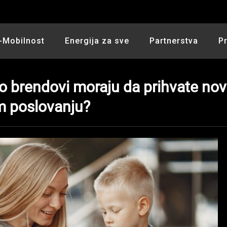
-Mobilnost
Energija za sve
Partnerstva
P
to brendovi moraju da prihvate no
m poslovanju?