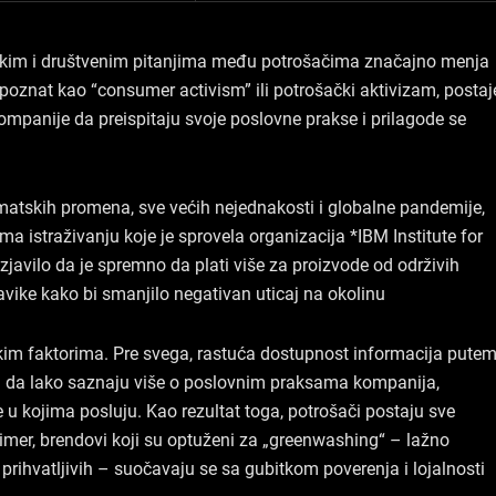
e
k
t
b
e
a
oškim i društvenim pitanjima među potrošačima značajno menja
o
d
g
oznat kao “consumer activism” ili potrošački aktivizam, postaj
o
i
r
kompanije da preispitaju svoje poslovne prakse i prilagode se
k
n
a
m
limatskih promena, sve većih nejednakosti i globalne pandemije,
ma istraživanju koje je sprovela organizacija *IBM Institute for
javilo da je spremno da plati više za proizvode od održivih
vike kako bi smanjilo negativan uticaj na okolinu
rukim faktorima. Pre svega, rastuća dostupnost informacija pute
 da lako saznaju više o poslovnim praksama kompanija,
ce u kojima posluju. Kao rezultat toga, potrošači postaju sve
primer, brendovi koji su optuženi za „greenwashing“ – lažno
i prihvatljivih – suočavaju se sa gubitkom poverenja i lojalnosti