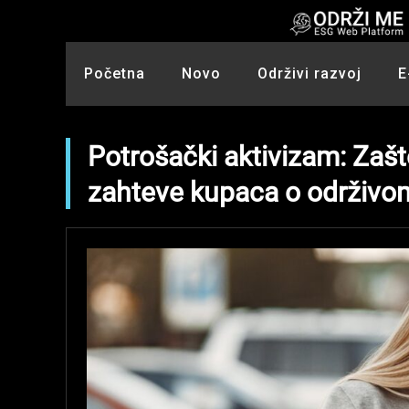
Skip
to
content
Početna
Novo
Održivi razvoj
E
Potrošački aktivizam: Zaš
zahteve kupaca o održivo