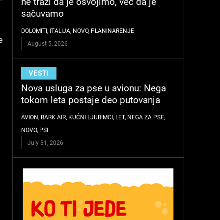
ne traži da je osvojimo, već da je
sačuvamo
DOLOMITI
,
ITALIJA
,
NOVO
,
PLANINARENJE
e
August 5, 2026
VESTI
Nova usluga za pse u avionu: Nega
tokom leta postaje deo putovanja
AVION
,
BARK AIR
,
KUĆNI LJUBIMCI
,
LET
,
NEGA ZA PSE
,
NOVO
,
PSI
July 31, 2026
m