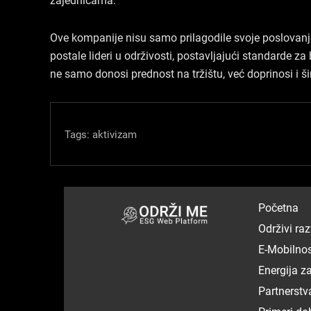
Ove kompanije nisu samo prilagodile svoje poslovanje
postale lideri u održivosti, postavljajući standarde 
ne samo donosi prednost na tržištu, već doprinosi i šir
Tags:
aktivizam
Početna
Održivi raz
E-Mobilno
Energija z
Partnerstv