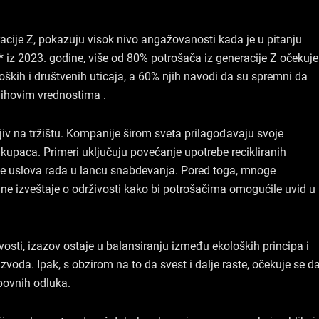
racije Z, pokazuju visok nivo angažovanosti kada je u pitanju
* iz 2023. godine, više od 80% potrošača iz generacije Z očekuje
ških i društvenih uticaja, a 60% njih navodi da su spremni da
jihovim vrednostima .
jiv na tržištu. Kompanije širom sveta prilagođavaju svoje
 kupaca. Primeri uključuju povećanje upotrebe recikliranih
nje uslova rada u lancu snabdevanja. Pored toga, mnoge
jne izveštaje o održivosti kako bi potrošačima omogućile uvid u
osti, izazov ostaje u balansiranju između ekoloških principa i
voda. Ipak, s obzirom na to da svest i dalje raste, očekuje se d
upovnih odluka.