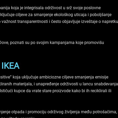
ija koja je integrisala održivost u srž svoje poslovne
ključuje ciljeve za smanjenje ekološkog uticaja i poboljšanje
važnost transparentnosti i često objavljuje izveštaje o napretk
 i Dove, poznati su po svojim kampanjama koje promovišu
IKEA
sitive” koja uključuje ambiciozne ciljeve smanjenja emisije
kliranih materijala, i unapređenje održivosti u lancu snabdevanja
ičući kupce da vrate stare proizvode kako bi ih reciklirali ili
njenje otpada i promociju održivog življenja među potrošačima,