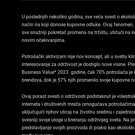
U poslednjih nekoliko godina, sve veća svest o ekol
način na koji donose kupovne odluke. Ovaj fenomen, p
sve snažniji pokretač promena na tržištu, utičući na 
novim očekivanjima.
Potrošački aktivizam nije nov koncept, ali u svetlu k
interesovanje za održivost je dostiglo nove visine. Pre
Business Value* 2023. godine, čak 70% potrošača je iz
brendova, dok je 57% njih promenilo svoje kupovne na
Ovaj porast svesti o održivosti podstaknut je višest
interneta i društvenih mreža omogućava potrošačima
uključujući njihov uticaj na životnu sredinu i zajedni
svesniji svoje uloge u kreiranju održivijeg sveta. Na 
predstavljanje svojih proizvoda ili praksi kao ekološk