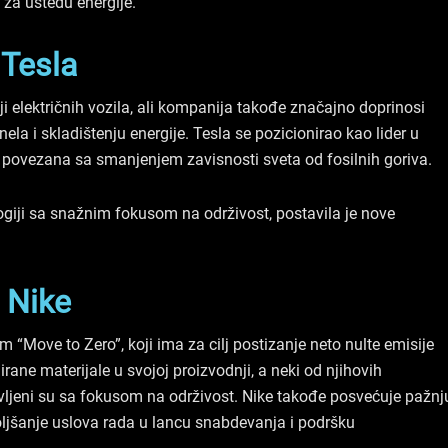
 za uštedu energije.
Tesla
ji električnih vozila, ali kompanija takođe značajno doprinosi
ela i skladištenju energije. Tesla se pozicionirao kao lider u
ktno povezana sa smanjenjem zavisnosti sveta od fosilnih goriva.
ogiji sa snažnim fokusom na održivost, postavila je nove
Nike
 “Move to Zero”, koji ima za cilj postizanje neto nulte emisije
irane materijale u svojoj proizvodnji, a neki od njihovih
ravljeni su sa fokusom na održivost. Nike takođe posvećuje pažnj
boljšanje uslova rada u lancu snabdevanja i podršku