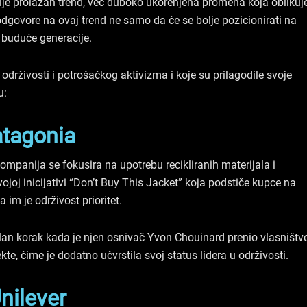
nije prolazan trend, već duboko ukorenjena promena koja oblikuj
govore na ovaj trend ne samo da će se bolje pozicionirati na
a buduće generacije.
drživosti i potrošačkog aktivizma i koje su prilagodile svoje
u:
tagonia
ompanija se fokusira na upotrebu recikliranih materijala i
joj inicijativi “Don’t Buy This Jacket” koja podstiče kupce na
 im je održivost prioritet.
lan korak kada je njen osnivač Yvon Chouinard prenio vlasništv
te, čime je dodatno učvrstila svoj status lidera u održivosti.
nilever