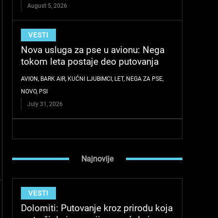
August 5, 2026
VESTI
Nova usluga za pse u avionu: Nega
tokom leta postaje deo putovanja
AVION
,
BARK AIR
,
KUĆNI LJUBIMCI
,
LET
,
NEGA ZA PSE
,
NOVO
,
PSI
July 31, 2026
Najnovije
VESTI
Dolomiti: Putovanje kroz prirodu koja