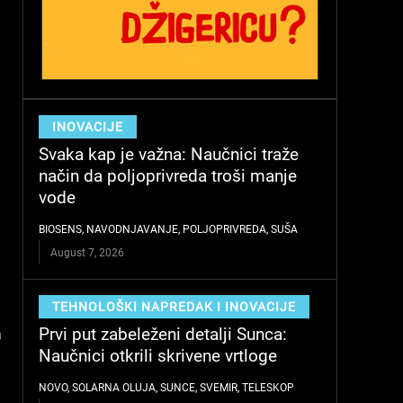
INOVACIJE
Svaka kap je važna: Naučnici traže
način da poljoprivreda troši manje
vode
BIOSENS
,
NAVODNJAVANJE
,
POLJOPRIVREDA
,
SUŠA
August 7, 2026
TEHNOLOŠKI NAPREDAK I INOVACIJE
Prvi put zabeleženi detalji Sunca:
a
Naučnici otkrili skrivene vrtloge
NOVO
,
SOLARNA OLUJA
,
SUNCE
,
SVEMIR
,
TELESKOP