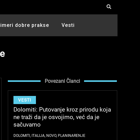
rimeri dobre prakse
Vesti
ve
Povezani Članci
VESTI
Dolomiti: Putovanje kroz prirodu koja
ne traži da je osvojimo, već da je
sačuvamo
DOLOMITI
,
ITALIJA
,
NOVO
,
PLANINARENJE