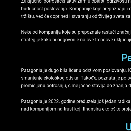
Zaključno, potrošački aktivizam u oblasti održivosti 
budućnost poslovanja. Kompanije koje prepoznaju i od
tržištu, već će doprineti i stvaranju održivijeg sveta z
Neke od kompanija koje su prepoznale rastući značaj o
strategije kako bi odgovorile na ove trendove uključuj
Pa
Patagonia je dugo bila lider u održivom poslovanju. K
smanjenje ekološkog otiska. Takođe, poznata je po svo
promišljenu potrošnju, čime jasno stavlja do znanja da
Patagonia je 2022. godine preduzela još jedan radika
nad kompanijom na trust koji finansira ekološke projek
U