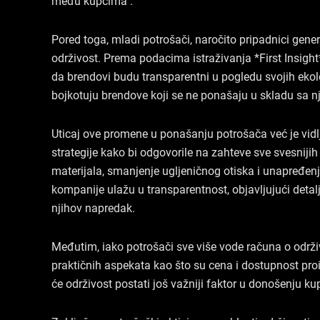
među kupcima .
Pored toga, mladi potrošači, naročito pripadnici gene
održivost. Prema podacima istraživanja *First Insight
da brendovi budu transparentni u pogledu svojih ekolo
bojkotuju brendove koji se ne ponašaju u skladu sa n
Uticaj ove promene u ponašanju potrošača već je vidl
strategije kako bi odgovorile na zahteve sve svesnijih
materijala, smanjenje ugljeničnog otiska i unapređe
kompanije ulažu u transparentnost, objavljujući detal
njihov napredak.
Međutim, iako potrošači sve više vode računa o održiv
praktičnih aspekata kao što su cena i dostupnost proiz
će održivost postati još važniji faktor u donošenju k