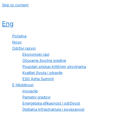
Skip to content
Eng
Početna
Novo
Održivi razvoj
Ekonomski rast
Očuvanje životne sredine
Pouzdan pristup kritičnim sirovinama
Kvalitet života i zdravlje
ESG Adria Summit
E-Mobilnost
Inovacije
Pametni gradovi
Energetska efikasnost i održivost
Digitalna infrastruktura i povezanost