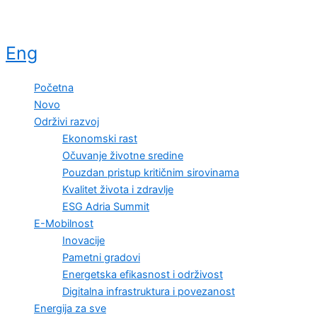
Eng
Početna
Novo
Održivi razvoj
Ekonomski rast
Očuvanje životne sredine
Pouzdan pristup kritičnim sirovinama
Kvalitet života i zdravlje
ESG Adria Summit
E-Mobilnost
Inovacije
Pametni gradovi
Energetska efikasnost i održivost
Digitalna infrastruktura i povezanost
Energija za sve