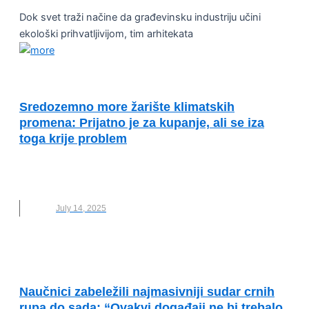
Dok svet traži načine da građevinsku industriju učini
ekološki prihvatljivijom, tim arhitekata
OČUVANJE ŽIVOTNE SREDINE
Sredozemno more žarište klimatskih
promena: Prijatno je za kupanje, ali se iza
toga krije problem
NOVO
,
SREDOZEMNO MORE
,
TEMPERATURE
,
TOPLOTNI TALAS
July 14, 2025
VESTI
Naučnici zabeležili najmasivniji sudar crnih
rupa do sada: “Ovakvi događaji ne bi trebalo