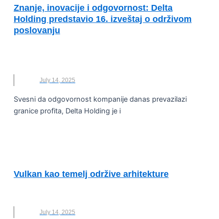
Znanje, inovacije i odgovornost: Delta
Holding predstavio 16. izveštaj o održivom
poslovanju
DELTA HOLDING
,
MARIJA DESIVOJEVIĆ
CVETKOVIĆ
,
TIJANA KOPRIVICA
July 14, 2025
Svesni da odgovornost kompanije danas prevazilazi
granice profita, Delta Holding je i
ODRŽIVI RAZVOJ I DRUŠTVENA
ODGOVORNOST
Vulkan kao temelj održive arhitekture
GRADNJA
,
ISLAND
,
LAVA
,
NOVO
,
VULKAN
July 14, 2025