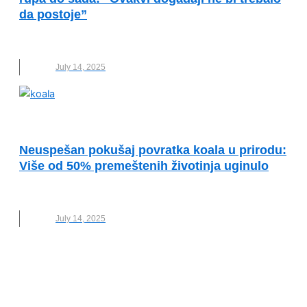
da postoje”
NAUKA
,
NOVO
,
SUDAR CRIH RUPA
,
SVEMIR
July 14, 2025
OČUVANJE ŽIVOTNE SREDINE
Neuspešan pokušaj povratka koala u prirodu:
Više od 50% premeštenih životinja uginulo
JUŽNI VELS
,
KOALE
,
NOVO
,
ŽIVOTINJE
July 14, 2025