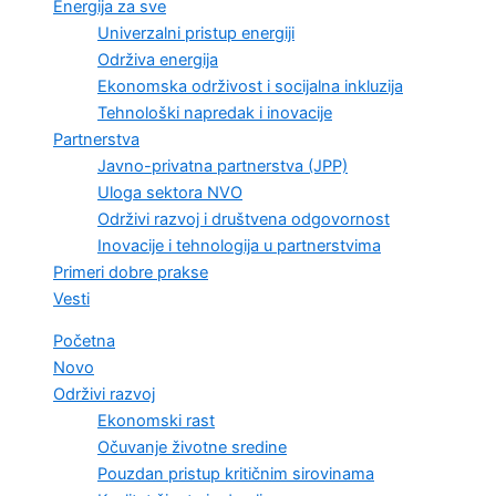
Energija za sve
Univerzalni pristup energiji
Održiva energija
Ekonomska održivost i socijalna inkluzija
Tehnološki napredak i inovacije
Partnerstva
Javno-privatna partnerstva (JPP)
Uloga sektora NVO
Održivi razvoj i društvena odgovornost
Inovacije i tehnologija u partnerstvima
Primeri dobre prakse
Vesti
Početna
Novo
Održivi razvoj
Ekonomski rast
Očuvanje životne sredine
Pouzdan pristup kritičnim sirovinama