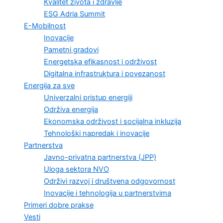
Kvalitet života i zdravlje
ESG Adria Summit
E-Mobilnost
Inovacije
Pametni gradovi
Energetska efikasnost i održivost
Digitalna infrastruktura i povezanost
Energija za sve
Univerzalni pristup energiji
Održiva energija
Ekonomska održivost i socijalna inkluzija
Tehnološki napredak i inovacije
Partnerstva
Javno-privatna partnerstva (JPP)
Uloga sektora NVO
Održivi razvoj i društvena odgovornost
Inovacije i tehnologija u partnerstvima
Primeri dobre prakse
Vesti