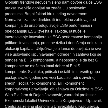
b
e
a
Globalni trendovi nedvosmisleno nam govore da će ESG
o
d
g
praksa sve više dobijati na značaju u poslovnim
o
i
r
procesima. Brojni faktori idu u prilog navedenom.
k
n
a
Normativni zahtevi direktno ili indirektno zahtevaju od
m
kompanija da unapređuju svoje ESG performanse i
obelodanjuju ESG izveštaje. Takođe, rastuće je
interesovanje investitora za ESG performanse kompanija
prilikom investiranja, procene rizika i donošenja odluka o
alokaciji kapitala. Uključivanje u lance dobavljača je sve
više uslovljeno ispunjavanjem određenih zahteva koji se
odnose na E i S komponentu, a neosporno je da bez G
kompnente ne možemo imati dobre ni E ni S
komponente. Svakako, pritisak i ostalih interesnih grupa
postaje svake godine sve veći kada se radi o životnoj
sredini, socijalnoj komponenti, ali i komponenti
korporativnog upravljanja, objašnjava za Odrzime.rs ESG
Web Platform dr Dejan Jovanović, vanredni professor
Ekonomski fakultet Univerziteta u Kragujevcu – Upravnik
Centra za zelenu ekonomiju Univerziteta u Kragujevcu.