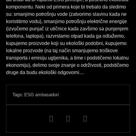
komponentu. Neki od primera koje bi trebalo da sledimo
su: smanjimo potrošnju vode (zatvorimo slavinu kada ne
koristitimo vodu), smanjimo potrošnju električne energije
(izvučemo punjač iz utičnice kada zavšimo sa punjenjem
telefona, laptopa), razvrstamo otpad kada ga odlažemo,
kupujemo proizvode koji su ekološki podobni, kupujemo
lokalne prozvode (na taj način smanjujemo troškove
transporta i emisiju ugljenika, a time i podstičemo lokalnu
ekonomiju), delimo svoje znanje o održivosti, podstičemo
druge da budu ekološki odgovorni…
Tags:
ESG ambasadori
F
L
I
a
i
n
c
n
s