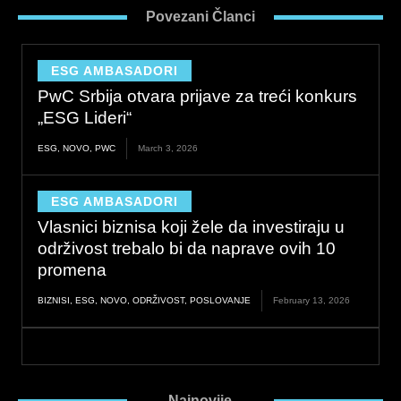
e
k
t
Povezani Članci
b
e
a
o
d
g
o
i
r
ESG AMBASADORI
k
n
a
PwC Srbija otvara prijave za treći konkurs
m
„ESG Lideri“
ESG
,
NOVO
,
PWC
March 3, 2026
ESG AMBASADORI
Vlasnici biznisa koji žele da investiraju u
održivost trebalo bi da naprave ovih 10
promena
BIZNISI
,
ESG
,
NOVO
,
ODRŽIVOST
,
POSLOVANJE
February 13, 2026
Najnovije