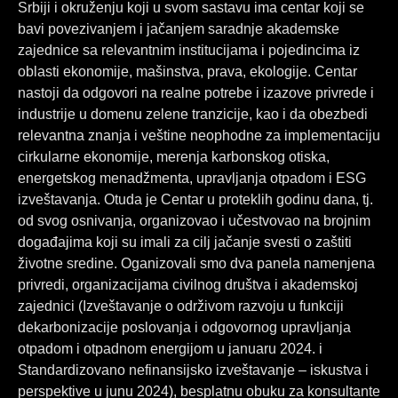
Srbiji i okruženju koji u svom sastavu ima centar koji se
bavi povezivanjem i jačanjem saradnje akademske
zajednice sa relevantnim institucijama i pojedincima iz
oblasti ekonomije, mašinstva, prava, ekologije. Centar
nastoji da odgovori na realne potrebe i izazove privrede i
industrije u domenu zelene tranzicije, kao i da obezbedi
relevantna znanja i veštine neophodne za implementaciju
cirkularne ekonomije, merenja karbonskog otiska,
energetskog menadžmenta, upravljanja otpadom i ESG
izveštavanja. Otuda je Centar u proteklih godinu dana, tj.
od svog osnivanja, organizovao i učestvovao na brojnim
događajima koji su imali za cilj jačanje svesti o zaštiti
životne sredine. Oganizovali smo dva panela namenjena
privredi, organizacijama civilnog društva i akademskoj
zajednici (Izveštavanje o održivom razvoju u funkciji
dekarbonizacije poslovanja i odgovornog upravljanja
otpadom i otpadnom energijom u januaru 2024. i
Standardizovano nefinansijsko izveštavanje – iskustva i
perspektive u junu 2024), besplatnu obuku za konsultante