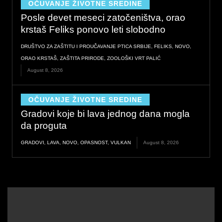
OČUVANJE ŽIVOTNE SREDINE
Posle devet meseci zatočeništva, orao
krstaš Feliks ponovo leti slobodno
DRUŠTVO ZA ZAŠTITU I PROUČAVANJE PTICA SRBIJE
,
FELIKS
,
NOVO
,
ORAO KRSTAŠ
,
ZAŠTITA PRIRODE
,
ZOOLOŠKI VRT PALIĆ
August 8, 2026
OČUVANJE ŽIVOTNE SREDINE
Gradovi koje bi lava jednog dana mogla
da proguta
GRADOVI
,
LAVA
,
NOVO
,
OPASNOST
,
VULKAN
August 8, 2026