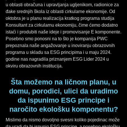
u oblasti obračuna i upravljanja ugljenikom, radionice za
đake srednjih škola iz oblasti cirkularne ekonomije. Od
oktobra je u planu realizacija kratkog programa studija
Konsultant za cirkularnu ekonomiju, čime ćemo dodatno
istaći i produbiti naše ideje i promovisanje E komponente.
Posebno smo ponosni na to što je kompanija PWC
prepoznala naše angažovanje u inoviranju obrazovnih
programa u skladu sa ESG principima i u maju 2024.
godine nas nagradila priznanjem ESG Lider 2024 u
okviru obrazovnih institucija.
Šta možemo na ličnom planu, u
domu, porodici, ulici da uradimo
da ispunimo ESG principe i
naročito ekološku komponentu?
Mislimo da nismo dovoljno svesni koliko pojedinac može
da uradi da bi ispunio ESG principe, a posebno ekološku