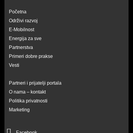
Početna
Održivi razvoj
E-Mobilnost
Energija za sve
Partnerstva
Primeri dobre prakse
Vesti
Partneri i prijatelji portala
O nama – kontakt
Politika privatnosti
Marketing
F
Facebook