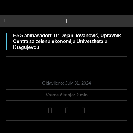
Skip
to
content
ESG ambasadori: Dr Dejan Jovanović, Upravnik
Centra za zelenu ekonomiju Univerziteta u
Kragujevcu
Objavljeno:
July 31, 2024
Vreme čitanja:
2
min
F
L
I
a
i
n
c
n
s
e
k
t