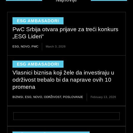
ESG AMBASADORI
PwC Srbija otvara prijave za treći konkurs
„ESG Lideri“
ESG
,
NOVO
,
PWC
March 3, 2026
ESG AMBASADORI
Vlasnici biznisa koji žele da investiraju u
održivost trebalo bi da naprave ovih 10
promena
BIZNISI
,
ESG
,
NOVO
,
ODRŽIVOST
,
POSLOVANJE
February 13, 2026