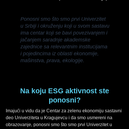
Ponosni smo što smo prvi Univerzitet
u Srbiji i okruženju koji u svom sastavu
ima centar koji se bavi povezivanjem i
jačanjem saradnje akademske
zajednice sa relevantnim institucijama
i pojedincima iz oblasti ekonomije,
mašinstva, prava, ekologije.
Na koju ESG aktivnost ste
ponosni?
Imajući u vidu da je Centar za zelenu ekonomiju sastavni
deo Univerziteta u Kragujevcu i da smo usmereni na
obrazovanje, ponosni smo što smo prvi Univerzitet u