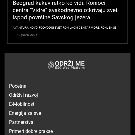
Beograd kakav retko ko vidi: Ronioci
centra “Vidre” svakodnevno otkrivaju svet
ispod površine Savskog jezera
AVANTURA
,
NOVO
,
PODVODNI SVET
,
RONILAČKI CENTAR VIDRE
,
RONJENJE
August 6, 2026
Početna
Održivi razvoj
E-Mobilnost
Energija za sve
Partnerstva
Primeri dobre prakse