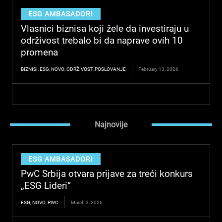
ESG AMBASADORI
Vlasnici biznisa koji žele da investiraju u
održivost trebalo bi da naprave ovih 10
promena
BIZNISI
,
ESG
,
NOVO
,
ODRŽIVOST
,
POSLOVANJE
February 13, 2026
Najnovije
ESG AMBASADORI
PwC Srbija otvara prijave za treći konkurs
„ESG Lideri“
ESG
,
NOVO
,
PWC
March 3, 2026