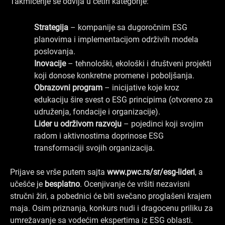
Takmičenje se odvija u četiri kategorije:
Strategija
– kompanije sa dugoročnim ESG
planovima i implementacijom održivih modela
poslovanja.
Inovacije
– tehnološki, ekološki i društveni projekti
koji donose konkretne promene i poboljšanja.
Obrazovni program
– inicijative koje kroz
edukaciju šire svest o ESG principima (otvoreno za
udruženja, fondacije i organizacije).
Lider u održivom razvoju
– pojedinci koji svojim
radom i aktivnostima doprinose ESG
transformaciji svojih organizacija.
Prijave se vrše putem sajta
www.pwc.rs/sr/esg-lideri
, a
učešće je
besplatno
. Ocenjivanje će vršiti nezavisni
stručni žiri, a pobednici će biti svečano proglašeni krajem
maja. Osim priznanja, konkurs nudi i dragocenu priliku za
umrežavanje sa vodećim ekspertima iz ESG oblasti.