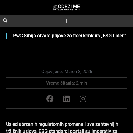
Skip
to
content
PwC Srbija otvara prijave za treći konkurs „ESG Lideri“
Objavljeno:
March 3, 2026
Vreme čitanja:
2
min
F
L
I
a
i
n
c
n
s
e
k
t
b
e
a
Usled ubrzanih regulatornih promena i sve zahtevnijih
o
d
g
tržišnih uslova, ESG standardi postali su imperativ za