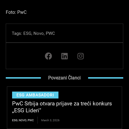
Foto: PwC
Tags:
ESG
,
Novo
,
PWC
F
L
I
a
i
n
c
n
s
e
k
t
Povezani Članci
b
e
a
o
d
g
o
i
r
ESG AMBASADORI
k
n
a
PwC Srbija otvara prijave za treći konkurs
m
„ESG Lideri“
ESG
,
NOVO
,
PWC
March 3, 2026