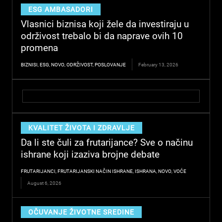
ESG AMBASADORI
Vlasnici biznisa koji žele da investiraju u
održivost trebalo bi da naprave ovih 10
promena
BIZNISI
,
ESG
,
NOVO
,
ODRŽIVOST
,
POSLOVANJE
February 13, 2026
KVALITET ŽIVOTA I ZDRAVLJE
Da li ste čuli za frutarijance? Sve o načinu
ishrane koji izaziva brojne debate
FRUTARIJANCI
,
FRUTARIJANSKI NAČIN ISHRANE
,
ISHRANA
,
NOVO
,
VOĆE
August 6, 2026
OČUVANJE ŽIVOTNE SREDINE