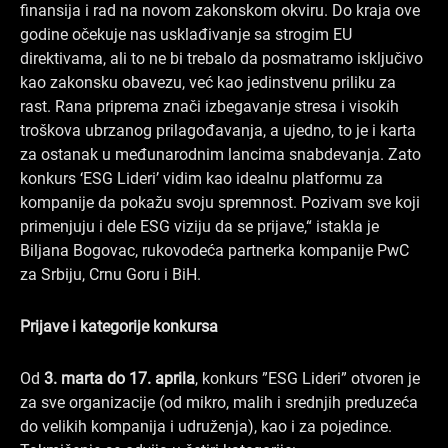
finansija i rad na novom zakonskom okviru. Do kraja ove
godine očekuje nas usklađivanje sa strogim EU
direktivama, ali to ne bi trebalo da posmatramo isključivo
kao zakonsku obavezu, već kao jedinstvenu priliku za
rast. Rana priprema znači izbegavanje stresa i visokih
troškova ubrzanog prilagođavanja, a ujedno, to je i karta
za ostanak u međunarodnim lancima snabdevanja. Zato
konkurs ‘ESG Lideri’ vidim kao idealnu platformu za
kompanije da pokažu svoju spremnost. Pozivam sve koji
primenjuju i dele ESG viziju da se prijave,“ istakla je
Biljana Bogovac, rukovodeća partnerka kompanije PwC
za Srbiju, Crnu Goru i BiH.
Prijave i kategorije konkursa
Od
3. marta do 17. aprila
, konkurs ”ESG Lideri” otvoren je
za sve organizacije (od mikro, malih i srednjih preduzeća
do velikih kompanija i udruženja), kao i za pojedince.