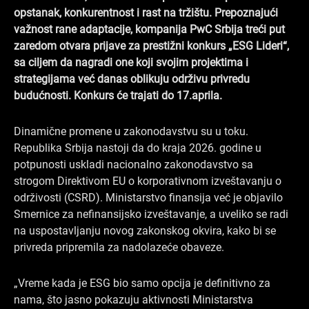
o
i
r
opstanak, konkurentnost i rast na tržištu. Prepoznajući
k
n
a
važnost rane adaptacije, kompanija PwC Srbija treći put
zaredom otvara prijave za prestižni konkurs „ESG Lideri“,
m
sa ciljem da nagradi one koji svojim projektima i
strategijama već danas oblikuju održivu privredu
budućnosti. Konkurs će trajati do 17.aprila.
Dinamične promene u zakonodavstvu su u toku.
Republika Srbija nastoji da do kraja 2026. godine u
potpunosti uskladi nacionalno zakonodavstvo sa
strogom Direktivom EU o korporativnom izveštavanju o
održivosti (CSRD). Ministarstvo finansija već je objavilo
Smernice za nefinansijsko izveštavanje, a uveliko se radi
na uspostavljanju novog zakonskog okvira, kako bi se
privreda pripremila za nadolazeće obaveze.
„Vreme kada je ESG bio samo opcija je definitivno za
nama, što jasno pokazuju aktivnosti Ministarstva