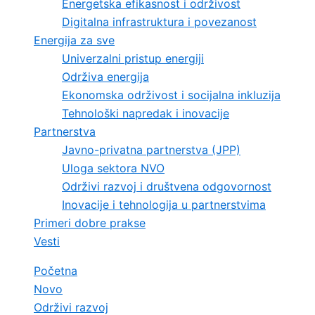
Energetska efikasnost i održivost
Digitalna infrastruktura i povezanost
Energija za sve
Univerzalni pristup energiji
Održiva energija
Ekonomska održivost i socijalna inkluzija
Tehnološki napredak i inovacije
Partnerstva
Javno-privatna partnerstva (JPP)
Uloga sektora NVO
Održivi razvoj i društvena odgovornost
Inovacije i tehnologija u partnerstvima
Primeri dobre prakse
Vesti
Početna
Novo
Održivi razvoj