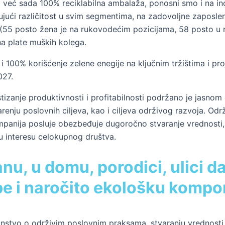
eć sada 100% reciklabilna ambalaža, ponosni smo i na inov
ujući različitost u svim segmentima, na zadovoljne zaposle
 (55 posto žena je na rukovodećim pozicijama, 58 posto u
na plate muških kolega.
i 100% korišćenje zelene enegije na ključnim tržištima i p
027.
stizanje produktivnosti i profitabilnosti podržano je jasn
nju poslovnih ciljeva, kao i ciljeva održivog razvoja. Održ
ompanija posluje obezbeđuje dugoročno stvaranje vrednost
i u interesu celokupnog društva.
u, u domu, porodici, ulici 
pe i naročito ekološku komp
anstvo o održivim poslovnim praksama, stvaranju vrednost