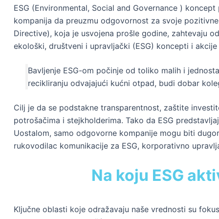
ESG (Environmental, Social and Governance ) koncept p
kompanija da preuzmu odgovornost za svoje pozitivne i 
Directive), koja je usvojena prošle godine, zahtevaju o
ekološki, društveni i upravljački (ESG) koncepti i akcije
Bavljenje ESG-om počinje od toliko malih i jednostav
recikliranju odvajajući kućni otpad, budi dobar kol
Cilj je da se podstakne transparentnost, zaštite invest
potrošačima i stejkholderima. Tako da ESG predstavljaja
Uostalom, samo odgovorne kompanije mogu biti dugoroč
rukovodilac komunikacije za ESG, korporativno upravlj
Na koju ESG akti
Ključne oblasti koje odražavaju naše vrednosti su foku