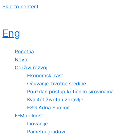
Skip to content
Eng
Početna
Novo
Održivi razvoj
Ekonomski rast
Očuvanje životne sredine
Pouzdan pristup kritičnim sirovinama
Kvalitet života i zdravlje
ESG Adria Summit
E-Mobilnost
Inovacije
Pametni gradovi