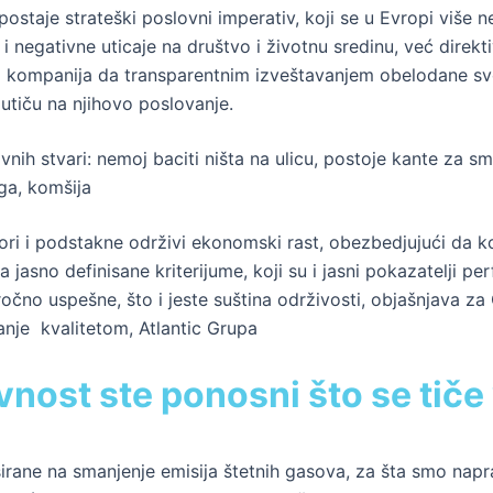
ostaje strateški poslovni imperativ, koji se u Evropi više
negativne uticaje na društvo i životnu sredinu, već direk
d kompanija da transparentnim izveštavanjem obelodane svoje
 utiču na njihovo poslovanje.
nih stvari: nemoj baciti ništa na ulicu, postoje kante za s
ega, komšija
itori i podstakne održivi ekonomski rast, obezbedjujući da 
 jasno definisane kriterijume, koji su i jasni pokazatelji p
no uspešne, što i jeste suština održivosti, objašnjava za
anje kvalitetom, Atlantic Grupa
vnost ste ponosni što se tič
sirane na smanjenje emisija štetnih gasova, za šta smo napr