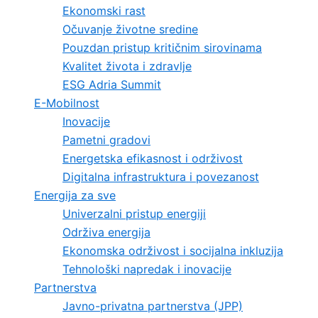
Ekonomski rast
Očuvanje životne sredine
Pouzdan pristup kritičnim sirovinama
Kvalitet života i zdravlje
ESG Adria Summit
E-Mobilnost
Inovacije
Pametni gradovi
Energetska efikasnost i održivost
Digitalna infrastruktura i povezanost
Energija za sve
Univerzalni pristup energiji
Održiva energija
Ekonomska održivost i socijalna inkluzija
Tehnološki napredak i inovacije
Partnerstva
Javno-privatna partnerstva (JPP)