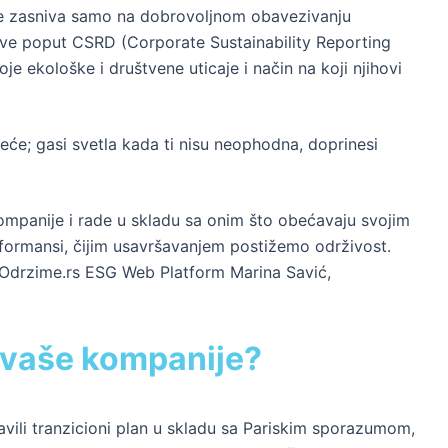
 ne zasniva samo na dobrovoljnom obavezivanju
tive poput CSRD (Corporate Sustainability Reporting
 ekološke i društvene uticaje i način na koji njihovi
meće; gasi svetla kada ti nisu neophodna, doprinesi
kompanije i rade u skladu sa onim što obećavaju svojim
erformansi, čijim usavršavanjem postižemo održivost.
 Odrzime.rs ESG Web Platform Marina Savić,
e vaše kompanije?
avili tranzicioni plan u skladu sa Pariskim sporazumom,