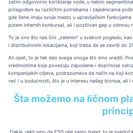
zatim odgovorno korišćenje vode, u nekim segmentima v
prilagođeni su različitim potrebama i zajednicama pošt
gde žene imaju svoje mesto u upravljačkim funkcijama
putem internih konkursa), ali i pozitivan gep u odnosu 
To je ono što nas čini „zelenim“ u svakom pogledu, kao 
i distributivnim lokacijama, koji treba da se završi do 2
Ali opet, to je tek deo svega onoga što smo uradili. Po
vrednostima koje povezuju zaposlene i doprinose ostvare
kompanijskih ciljeva, podrazumeva da način na koji k
već i u budućnosti, što je u interesu našeg biznisa, ali 
Šta možemo na ličnom plan
princi
Dakle, rekli smo da ESG nije samo trend; to je svedoč