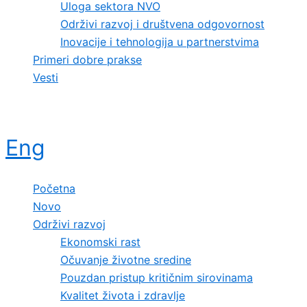
Uloga sektora NVO
Održivi razvoj i društvena odgovornost
Inovacije i tehnologija u partnerstvima
Primeri dobre prakse
Vesti
Eng
Početna
Novo
Održivi razvoj
Ekonomski rast
Očuvanje životne sredine
Pouzdan pristup kritičnim sirovinama
Kvalitet života i zdravlje