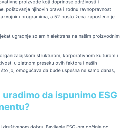
ativne proizvode koji doprinose održivosti i
ne, poštovanje njihovih prava i rodnu ravnopravnost
 razvojnim programima, a 52 posto žena zaposleno je
rojekat ugradnje solarnih elektrana na našim proizvodnim
om organizacijskom strukturom, korporativnom kulturom i
ivost, u zlatnom preseku ovih faktora i naših
i, što joj omogućava da bude uspešna ne samo danas,
da uradimo da ispunimo ESG
onentu?
i i društvenom dobru. Bavljenje ESG-om počinje od