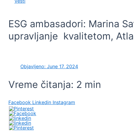
Vesti
ESG ambasadori: Marina Sav
upravljanje kvalitetom, Atl
Objavljeno:
June 17, 2024
Vreme čitanja:
2
min
Facebook
Linkedin
Instagram