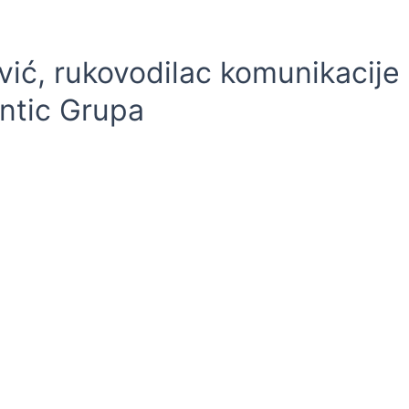
ić, rukovodilac komunikacije
antic Grupa