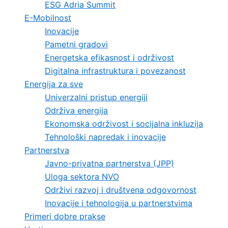
ESG Adria Summit
E-Mobilnost
Inovacije
Pametni gradovi
Energetska efikasnost i održivost
Digitalna infrastruktura i povezanost
Energija za sve
Univerzalni pristup energiji
Održiva energija
Ekonomska održivost i socijalna inkluzija
Tehnološki napredak i inovacije
Partnerstva
Javno-privatna partnerstva (JPP)
Uloga sektora NVO
Održivi razvoj i društvena odgovornost
Inovacije i tehnologija u partnerstvima
Primeri dobre prakse