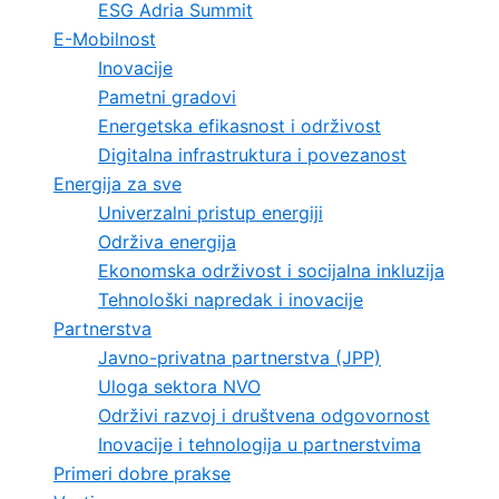
ESG Adria Summit
E-Mobilnost
Inovacije
Pametni gradovi
Energetska efikasnost i održivost
Digitalna infrastruktura i povezanost
Energija za sve
Univerzalni pristup energiji
Održiva energija
Ekonomska održivost i socijalna inkluzija
Tehnološki napredak i inovacije
Partnerstva
Javno-privatna partnerstva (JPP)
Uloga sektora NVO
Održivi razvoj i društvena odgovornost
Inovacije i tehnologija u partnerstvima
Primeri dobre prakse