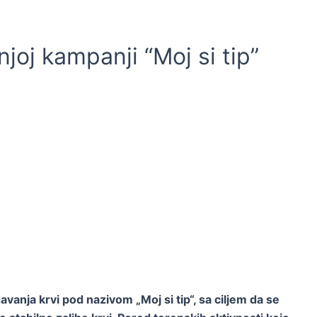
njoj kampanji “Moj si tip”
vanja krvi pod nazivom „Moj si tip“, sa ciljem da se