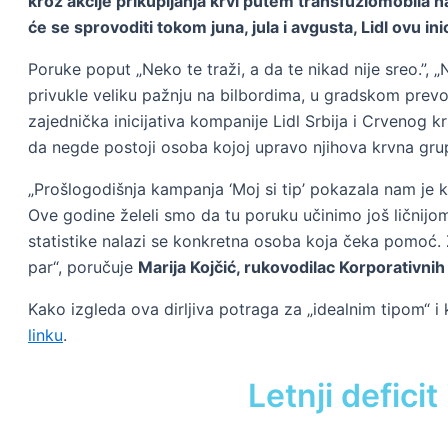
kroz akcije prikupljanja krvi putem transfuziomobila na
će se sprovoditi tokom juna, jula i avgusta, Lidl ovu 
Poruke poput „Neko te traži, a da te nikad nije sreo.”, 
privukle veliku pažnju na bilbordima, u gradskom prevo
zajednička inicijativa kompanije Lidl Srbija i Crvenog 
da negde postoji osoba kojoj upravo njihova krvna gru
„Prošlogodišnja kampanja ‘Moj si tip’ pokazala nam j
Ove godine želeli smo da tu poruku učinimo još ličnijo
statistike nalazi se konkretna osoba koja čeka pomoć.
par“, poručuje
Marija Kojčić, rukovodilac Korporativni
Kako izgleda ova dirljiva potraga za „idealnim tipom“ 
linku
.
Letnji defici