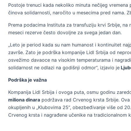
Postoje trenuci kada nekoliko minuta nečijeg vremena p
činova solidarnosti, naročito u mesecima pred nama. Zb
Prema podacima Instituta za transfuziju krvi Srbije, na 
meseci rezerve često dovoljne za svega jedan dan.
„Leto je period kada su nam humanost i kontinuitet naj
završe. Zato je podrška kompanije Lidl Srbija od nepr
osvežimo davaoce na visokim temperaturama i nagradimo
solidarnost ne odlazi na godišnji odmor“, izjavio je
Ljub
Podrška je važna
Kompanija Lidl Srbija i ovoga puta, osmu godinu zaredo
miliona dinara
podržava rad Crvenog krsta Srbije. Ova p
okupljenih u „Klubovima 25“, obezbeđivanje više od 2
Crvenog krsta i nagrađene učenike na tradicionalnom ko