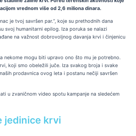
e stabilne zalihe krvi. Pored terenskih aktivnosti koje
onacijom vrednom više od 2,6 miliona dinara.
anac je tvoj savršen par.“, koje su prethodnih dana
 svoj humanitarni epilog. Iza poruka se nalazi
 građane na važnost dobrovoljnog davanja krvi i činjenicu
da nekome mogu biti upravo ono što mu je potrebno.
, koji smo obeležili juče. Iza svakog broja i svake
aših prodavnica ovog leta i postanu nečiji savršen
ledati u zvaničnom video spotu kampanje na sledećem
 jedinice krvi