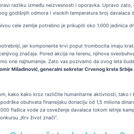
ravi razliku između neizvesnosti i oporavka. Upravo zato, 
og godišnjih odmora i visokih temperatura broj davalaca d
nivou cele zemlje potrebno je prikupiti oko 1.000 jedinica d
potrebniji, jer komponente krvi poput trombocita imaju kra
ocenjivog značaja. Pored akcija na terenu, njihova sveob
 one najhumanije. Zato vas pozivamo da ovog leta budete 
omir Miladinović, generalni sekretar Crvenog krsta Srbije
.
m, kako kako kroz različite humanitarne aktivnosti, tako i
odrška obuhvata finansijsku donaciju od 1,5 miliona dinar
0.000 flašica vode za osveženje davalaca tokom letnje kam
nkursu „Krv život znači“.