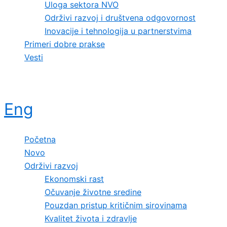
Uloga sektora NVO
Održivi razvoj i društvena odgovornost
Inovacije i tehnologija u partnerstvima
Primeri dobre prakse
Vesti
Eng
Početna
Novo
Održivi razvoj
Ekonomski rast
Očuvanje životne sredine
Pouzdan pristup kritičnim sirovinama
Kvalitet života i zdravlje