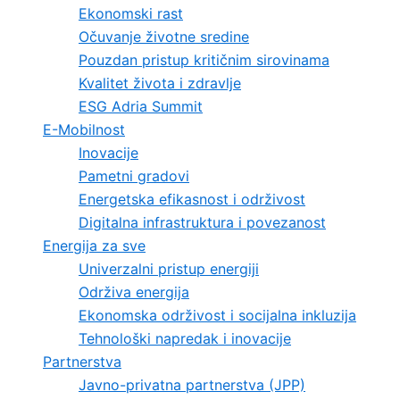
Ekonomski rast
Očuvanje životne sredine
Pouzdan pristup kritičnim sirovinama
Kvalitet života i zdravlje
ESG Adria Summit
E-Mobilnost
Inovacije
Pametni gradovi
Energetska efikasnost i održivost
Digitalna infrastruktura i povezanost
Energija za sve
Univerzalni pristup energiji
Održiva energija
Ekonomska održivost i socijalna inkluzija
Tehnološki napredak i inovacije
Partnerstva
Javno-privatna partnerstva (JPP)