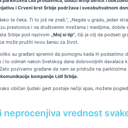
 parkinzima Lidl prodavnica, ublaži letnji deficit i obezbed
inicijativu i Crveni krst Srbije podržava i sveobuhvatnom d
„Neko te čeka. Ti to još ne znaš.“, „Negde u gradu, jedan str
zu prestonice i na društvenim mrežama i medijima, dobile su
krsta Srbije pod nazivom
„Moj si tip“
, čiji je cilj da podseti
pa može pružiti novu šansu za život.
e koliko su građani spremni da pomognu kada ih podsetimo 
m i to odmah nakon Svetskog dana dobrovoljnih davalaca krvi
 Zato pozivamo građane da nam se pridruže na parkinzima n
h komunikacija
kompanije Lidl Srbija.
i kako običan ljudski gest postaje nečiji spas, možete pog
t i neprocenjiva vrednost svake