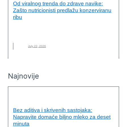
Od viralnog trenda do zdrave navike:
Zašto nutricionisti predlažu konzerviranu
ribu
KONZERVE
,
MORSKI PLODOVI
,
NOVO
,
RIBA
,
SARDINE
,
SKUŠA
,
TREND
,
TUNA
July 22, 2026
Najnovije
KVALITET ŽIVOTA I ZDRAVLJE
Bez aditiva i skrivenih sastojaka:
Napravite domaće biljno mleko za deset
minuta