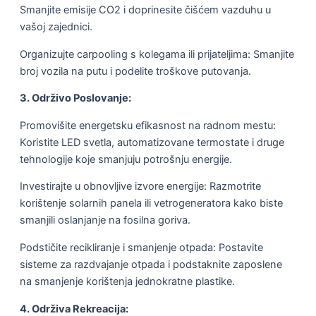
Smanjite emisije CO2 i doprinesite čišćem vazduhu u
vašoj zajednici.
Organizujte carpooling s kolegama ili prijateljima: Smanjite
broj vozila na putu i podelite troškove putovanja.
3. Održivo Poslovanje:
Promovišite energetsku efikasnost na radnom mestu:
Koristite LED svetla, automatizovane termostate i druge
tehnologije koje smanjuju potrošnju energije.
Investirajte u obnovljive izvore energije: Razmotrite
korištenje solarnih panela ili vetrogeneratora kako biste
smanjili oslanjanje na fosilna goriva.
Podstičite recikliranje i smanjenje otpada: Postavite
sisteme za razdvajanje otpada i podstaknite zaposlene
na smanjenje korištenja jednokratne plastike.
4. Održiva Rekreacija: