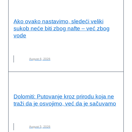
OČUVANJE ŽIVOTNE SREDINE
Ako ovako nastavimo, sledeći veliki
sukob neće biti zbog nafte – već zbog
vode
NOVO
,
POPLAVE
,
RAT
,
SUKOB
,
SUŠA
,
VODA
August 6, 2026
VESTI
Dolomiti: Putovanje kroz prirodu koja ne
traži da je osvojimo, već da je sačuvamo
DOLOMITI
,
ITALIJA
,
NOVO
,
PLANINARENJE
August 5, 2026