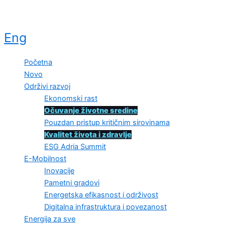
Eng
Početna
Novo
Održivi razvoj
Ekonomski rast
Očuvanje životne sredine
Pouzdan pristup kritičnim sirovinama
Kvalitet života i zdravlje
ESG Adria Summit
E-Mobilnost
Inovacije
Pametni gradovi
Energetska efikasnost i održivost
Digitalna infrastruktura i povezanost
Energija za sve