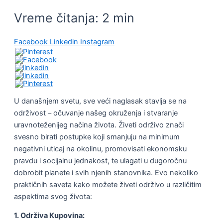
Vreme čitanja:
2
min
Facebook
Linkedin
Instagram
U današnjem svetu, sve veći naglasak stavlja se na
održivost – očuvanje našeg okruženja i stvaranje
uravnoteženijeg načina života. Živeti održivo znači
svesno birati postupke koji smanjuju na minimum
negativni uticaj na okolinu, promovisati ekonomsku
pravdu i socijalnu jednakost, te ulagati u dugoročnu
dobrobit planete i svih njenih stanovnika. Evo nekoliko
praktičnih saveta kako možete živeti održivo u različitim
aspektima svog života:
1. Održiva Kupovina: