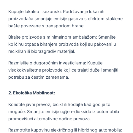
Kupujte lokalno i sezonski: Podržavanje lokalnih
proizvođača smanjuje emisije gasova s efektom staklene
bašte povezane s transportom hrane.
Birajte proizvode s minimalnom ambalažom: Smanjite
količinu otpada biranjem proizvoda koji su pakovani u
recikliran ili biorazgradiv materijal.
Razmislite o dugoročnim investicijama: Kupujte
visokokvalitetne proizvode koji će trajati duže i smanjiti
potrebu za čestim zamenama.
2. Ekološka Mobilnost:
Koristite javni prevoz, bicikl ili hodajte kad god je to
moguće: Smanjite emisije ugljen-dioksida iz automobila
promovišući alternativne načine prevoza.
Razmotrite kupovinu električnog ili hibridnog automobila: