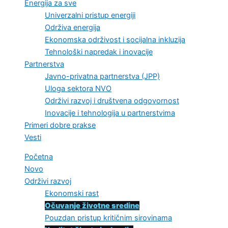
Energija za sve
Univerzalni pristup energiji
Održiva energija
Ekonomska održivost i socijalna inkluzija
Tehnološki napredak i inovacije
Partnerstva
Javno-privatna partnerstva (JPP)
Uloga sektora NVO
Održivi razvoj i društvena odgovornost
Inovacije i tehnologija u partnerstvima
Primeri dobre prakse
Vesti
Početna
Novo
Održivi razvoj
Ekonomski rast
Očuvanje životne sredine
Pouzdan pristup kritičnim sirovinama