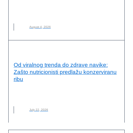
BILJNO MLEKO
,
DOMAĆE BILJNO MLEKO
,
KAKO NAPRAVITI
,
MLEKO
,
NOVO
August 4, 2026
KVALITET ŽIVOTA I ZDRAVLJE
Od viralnog trenda do zdrave navike:
Zašto nutricionisti predlažu konzerviranu
ribu
KONZERVE
,
MORSKI PLODOVI
,
NOVO
,
RIBA
,
SARDINE
,
SKUŠA
,
TREND
,
TUNA
July 22, 2026