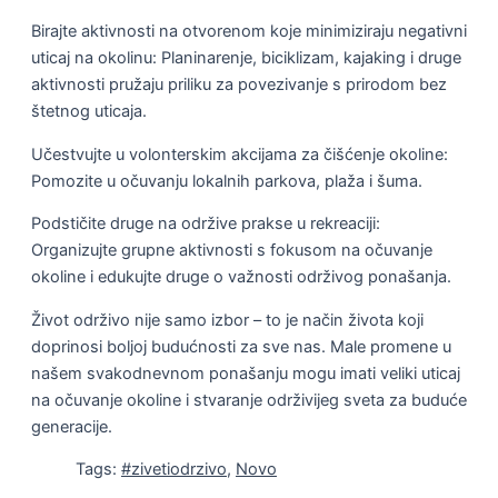
Birajte aktivnosti na otvorenom koje minimiziraju negativni
uticaj na okolinu: Planinarenje, biciklizam, kajaking i druge
aktivnosti pružaju priliku za povezivanje s prirodom bez
štetnog uticaja.
Učestvujte u volonterskim akcijama za čišćenje okoline:
Pomozite u očuvanju lokalnih parkova, plaža i šuma.
Podstičite druge na održive prakse u rekreaciji:
Organizujte grupne aktivnosti s fokusom na očuvanje
okoline i edukujte druge o važnosti održivog ponašanja.
Život održivo nije samo izbor – to je način života koji
doprinosi boljoj budućnosti za sve nas. Male promene u
našem svakodnevnom ponašanju mogu imati veliki uticaj
na očuvanje okoline i stvaranje održivijeg sveta za buduće
generacije.
Tags:
#zivetiodrzivo
,
Novo