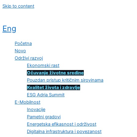
Skip to content
Eng
Početna
Novo
Održivi razvoj
Ekonomski rast
Očuvanje životne sredine
Pouzdan pristup kritičnim sirovinama
Kvalitet života i zdravlje
ESG Adria Summit
E-Mobilnost
Inovacije
Pametni gradovi
Energetska efikasnost i održivost
Digitalna infrastruktura i povezanost