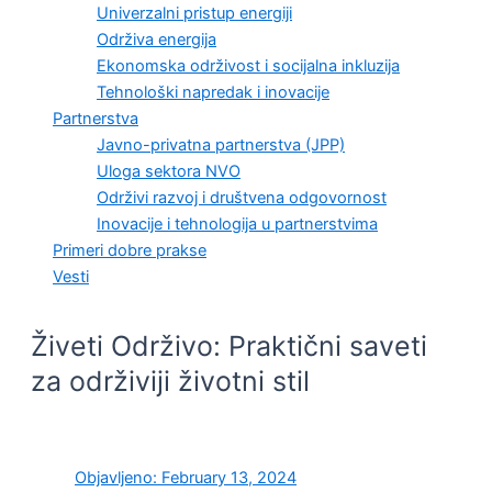
Univerzalni pristup energiji
Održiva energija
Ekonomska održivost i socijalna inkluzija
Tehnološki napredak i inovacije
Partnerstva
Javno-privatna partnerstva (JPP)
Uloga sektora NVO
Održivi razvoj i društvena odgovornost
Inovacije i tehnologija u partnerstvima
Primeri dobre prakse
Vesti
Živeti Održivo: Praktični saveti
za održiviji životni stil
Objavljeno:
February 13, 2024