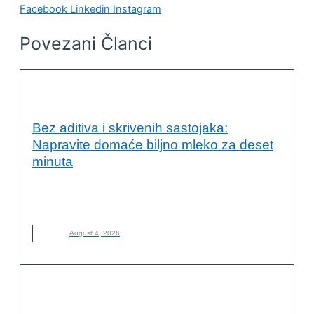
Facebook
Linkedin
Instagram
Povezani Članci
KVALITET ŽIVOTA I ZDRAVLJE
Bez aditiva i skrivenih sastojaka:
Napravite domaće biljno mleko za deset
minuta
BILJNO MLEKO
,
DOMAĆE BILJNO MLEKO
,
KAKO NAPRAVITI
,
MLEKO
,
NOVO
August 4, 2026
KVALITET ŽIVOTA I ZDRAVLJE