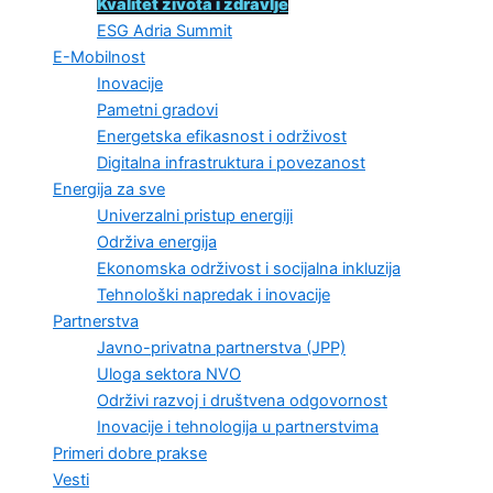
Kvalitet života i zdravlje
ESG Adria Summit
E-Mobilnost
Inovacije
Pametni gradovi
Energetska efikasnost i održivost
Digitalna infrastruktura i povezanost
Energija za sve
Univerzalni pristup energiji
Održiva energija
Ekonomska održivost i socijalna inkluzija
Tehnološki napredak i inovacije
Partnerstva
Javno-privatna partnerstva (JPP)
Uloga sektora NVO
Održivi razvoj i društvena odgovornost
Inovacije i tehnologija u partnerstvima
Primeri dobre prakse
Vesti