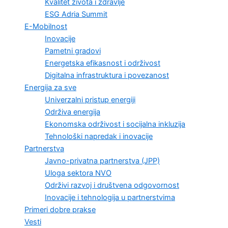
Kvalitet života i zdravlje
ESG Adria Summit
E-Mobilnost
Inovacije
Pametni gradovi
Energetska efikasnost i održivost
Digitalna infrastruktura i povezanost
Energija za sve
Univerzalni pristup energiji
Održiva energija
Ekonomska održivost i socijalna inkluzija
Tehnološki napredak i inovacije
Partnerstva
Javno-privatna partnerstva (JPP)
Uloga sektora NVO
Održivi razvoj i društvena odgovornost
Inovacije i tehnologija u partnerstvima
Primeri dobre prakse
Vesti