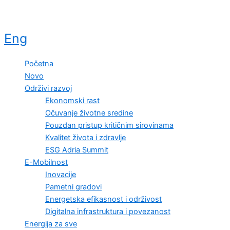
Eng
Početna
Novo
Održivi razvoj
Ekonomski rast
Očuvanje životne sredine
Pouzdan pristup kritičnim sirovinama
Kvalitet života i zdravlje
ESG Adria Summit
E-Mobilnost
Inovacije
Pametni gradovi
Energetska efikasnost i održivost
Digitalna infrastruktura i povezanost
Energija za sve