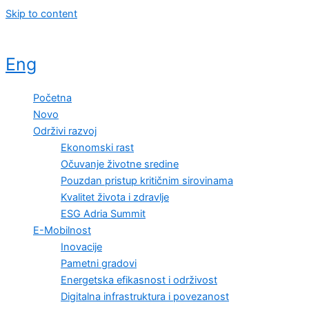
Skip to content
Eng
Početna
Novo
Održivi razvoj
Ekonomski rast
Očuvanje životne sredine
Pouzdan pristup kritičnim sirovinama
Kvalitet života i zdravlje
ESG Adria Summit
E-Mobilnost
Inovacije
Pametni gradovi
Energetska efikasnost i održivost
Digitalna infrastruktura i povezanost