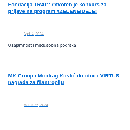
Fondacija TRAG: Otvoren je konkurs za
prijave na program #ZELENEIDEJE!
FONDACIJA TRAG
April 4, 2024
Uzajamnost i međusobna podrška
ULOGA SEKTORA NVO
MK Group i Miodrag Kostić dobitnici VIRTUS
nagrada za filantropiju
FONDACIJA TRAG
,
MK GROUP
,
VIRTUS
March 25, 2024