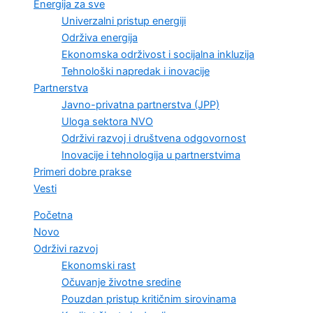
Energija za sve
Univerzalni pristup energiji
Održiva energija
Ekonomska održivost i socijalna inkluzija
Tehnološki napredak i inovacije
Partnerstva
Javno-privatna partnerstva (JPP)
Uloga sektora NVO
Održivi razvoj i društvena odgovornost
Inovacije i tehnologija u partnerstvima
Primeri dobre prakse
Vesti
Početna
Novo
Održivi razvoj
Ekonomski rast
Očuvanje životne sredine
Pouzdan pristup kritičnim sirovinama