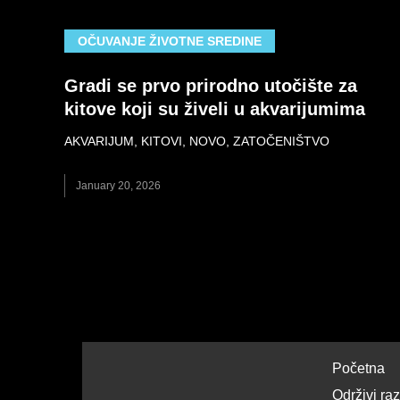
OČUVANJE ŽIVOTNE SREDINE
Gradi se prvo prirodno utočište za
kitove koji su živeli u akvarijumima
AKVARIJUM
,
KITOVI
,
NOVO
,
ZATOČENIŠTVO
January 20, 2026
Početna
Održivi ra