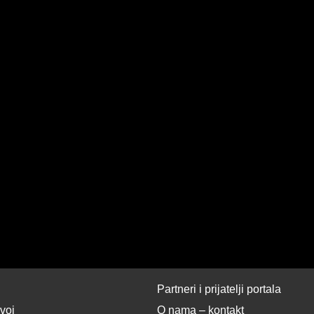
Partneri i prijatelji portala
zvoj
O nama – kontakt