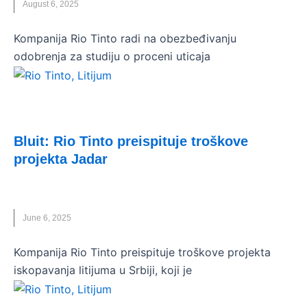
August 6, 2025
Kompanija Rio Tinto radi na obezbeđivanju
odobrenja za studiju o proceni uticaja
VESTI
Bluit: Rio Tinto preispituje troškove
projekta Jadar
JADAR
,
LITIJUM
,
RIO TINTO
June 6, 2025
Kompanija Rio Tinto preispituje troškove projekta
iskopavanja litijuma u Srbiji, koji je