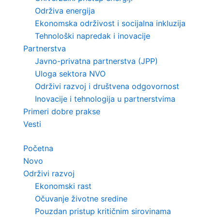
Održiva energija
Ekonomska održivost i socijalna inkluzija
Tehnološki napredak i inovacije
Partnerstva
Javno-privatna partnerstva (JPP)
Uloga sektora NVO
Održivi razvoj i društvena odgovornost
Inovacije i tehnologija u partnerstvima
Primeri dobre prakse
Vesti
Početna
Novo
Održivi razvoj
Ekonomski rast
Očuvanje životne sredine
Pouzdan pristup kritičnim sirovinama