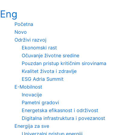
Skip
Eng
to
content
Početna
Novo
Održivi razvoj
Ekonomski rast
Očuvanje životne sredine
Pouzdan pristup kritičnim sirovinama
Kvalitet života i zdravlje
ESG Adria Summit
E-Mobilnost
Inovacije
Pametni gradovi
Energetska efikasnost i održivost
Digitalna infrastruktura i povezanost
Energija za sve
Univerzalni pristup energiji