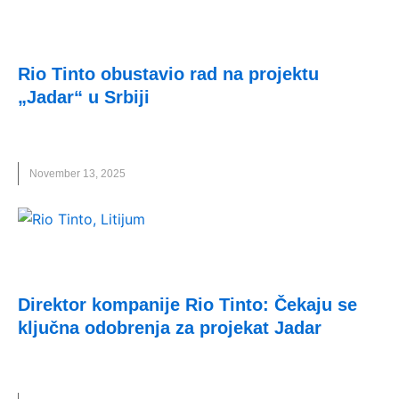
VESTI
Rio Tinto obustavio rad na projektu
„Jadar“ u Srbiji
NOVO
,
ODRŽIVOST
,
RIO TINTO
,
ZDRAVLJE
November 13, 2025
UNCATEGORIZED
Direktor kompanije Rio Tinto: Čekaju se
ključna odobrenja za projekat Jadar
JADAR
,
RIO TINTO