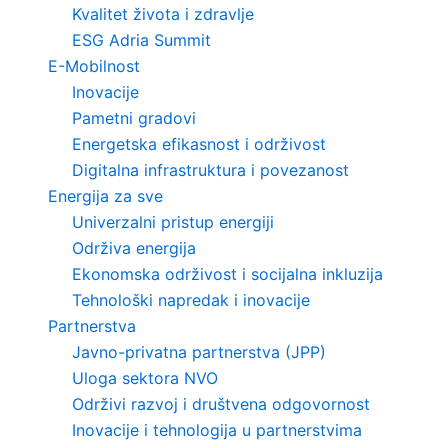
Kvalitet života i zdravlje
ESG Adria Summit
E-Mobilnost
Inovacije
Pametni gradovi
Energetska efikasnost i održivost
Digitalna infrastruktura i povezanost
Energija za sve
Univerzalni pristup energiji
Održiva energija
Ekonomska održivost i socijalna inkluzija
Tehnološki napredak i inovacije
Partnerstva
Javno-privatna partnerstva (JPP)
Uloga sektora NVO
Održivi razvoj i društvena odgovornost
Inovacije i tehnologija u partnerstvima