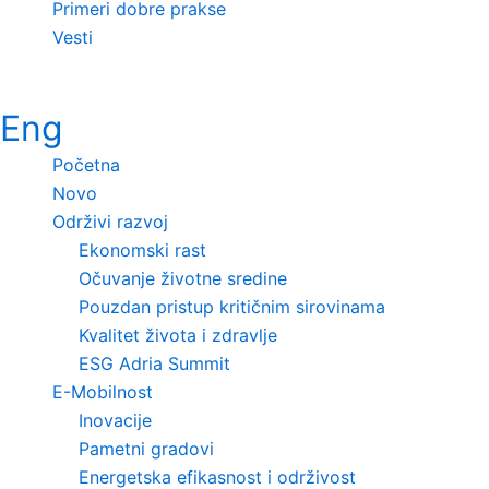
Primeri dobre prakse
Vesti
Eng
Početna
Novo
Održivi razvoj
Ekonomski rast
Očuvanje životne sredine
Pouzdan pristup kritičnim sirovinama
Kvalitet života i zdravlje
ESG Adria Summit
E-Mobilnost
Inovacije
Pametni gradovi
Energetska efikasnost i održivost