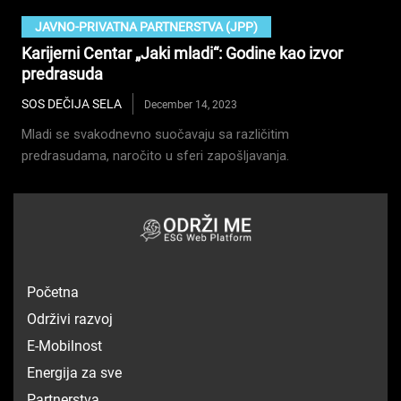
JAVNO-PRIVATNA PARTNERSTVA (JPP)
Karijerni Centar „Jaki mladi“: Godine kao izvor
predrasuda
SOS DEČIJA SELA
December 14, 2023
Mladi se svakodnevno suočavaju sa različitim
predrasudama, naročito u sferi zapošljavanja.
Početna
Održivi razvoj
E-Mobilnost
Energija za sve
Partnerstva