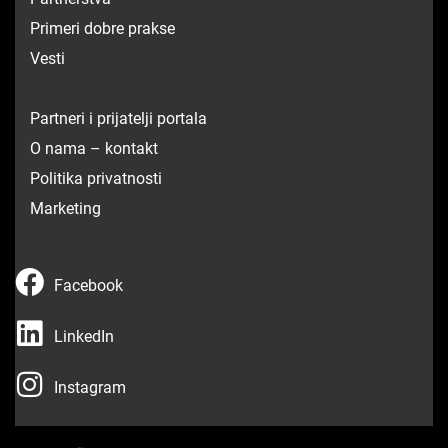
Primeri dobre prakse
Vesti
Partneri i prijatelji portala
O nama – kontakt
Politika privatnosti
Marketing
F
Facebook
a
L
c
LinkedIn
i
e
I
n
Instagram
b
n
k
o
s