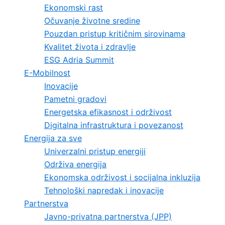
Ekonomski rast
Očuvanje životne sredine
Pouzdan pristup kritičnim sirovinama
Kvalitet života i zdravlje
ESG Adria Summit
E-Mobilnost
Inovacije
Pametni gradovi
Energetska efikasnost i održivost
Digitalna infrastruktura i povezanost
Energija za sve
Univerzalni pristup energiji
Održiva energija
Ekonomska održivost i socijalna inkluzija
Tehnološki napredak i inovacije
Partnerstva
Javno-privatna partnerstva (JPP)