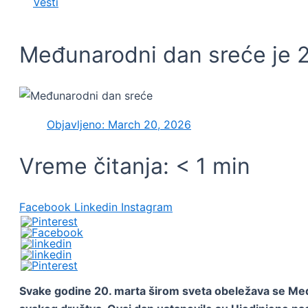
Vesti
Međunarodni dan sreće je 2
Objavljeno:
March 20, 2026
Vreme čitanja:
< 1
min
Facebook
Linkedin
Instagram
Svake godine 20. marta širom sveta obeležava se Međun