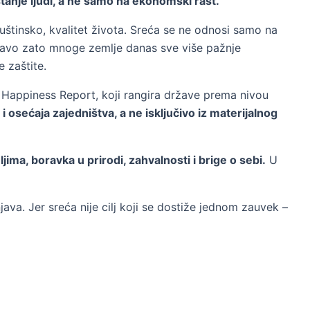
tanje ljudi, a ne samo na ekonomski rast.
tinsko, kvalitet života. Sreća se ne odnosi samo na
Upravo zato mnoge zemlje danas sve više pažnje
 zaštite.
d Happiness Report, koji rangira države prema nivou
 osećaja zajedništva, a ne isključivo iz materijalnog
ma, boravka u prirodi, zahvalnosti i brige o sebi.
U
ava. Jer sreća nije cilj koji se dostiže jednom zauvek –