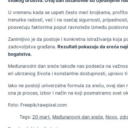
svakog društva. Ovaj dan ustanovile su Ujedinjene nac
U vremenu kada se uspeh često meri brojkama, profitom
trenutke radosti, već i na osećaj sigurnosti, pripadno
posvećuju faktorima poput ravnoteže između poslovnog 
Zanimljivo je da postoje i konkretna istraživanja koja
zadovoljstva građana.
Rezultati pokazuju da sreća najč
bogatstva.
Međunarodni dan sreće takođe nas podseća na važnost
eri ubrzanog života i konstantne dostupnosti, upravo ti
Iako ne postoji univerzalna formula za sreću, ovaj dan 
ona je proces, izbor i način na koji posmatramo svet o
Foto: Freepik/rawpixel.com
Tags:
20 mart
,
Međunarovni dan sreće
,
Novo
,
zdr