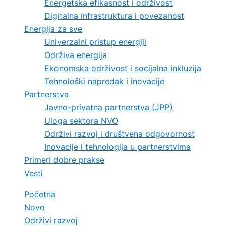
Energetska efikasnost i održivost
Digitalna infrastruktura i povezanost
Energija za sve
Univerzalni pristup energiji
Održiva energija
Ekonomska održivost i socijalna inkluzija
Tehnološki napredak i inovacije
Partnerstva
Javno-privatna partnerstva (JPP)
Uloga sektora NVO
Održivi razvoj i društvena odgovornost
Inovacije i tehnologija u partnerstvima
Primeri dobre prakse
Vesti
Početna
Novo
Održivi razvoj