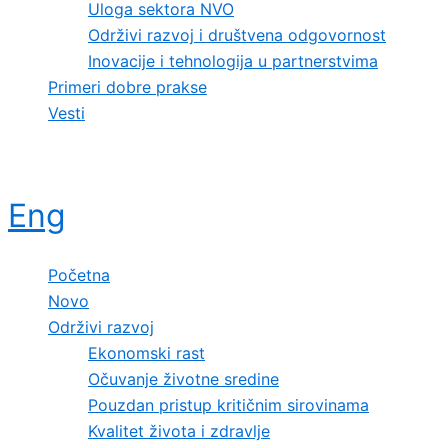
Uloga sektora NVO
Održivi razvoj i društvena odgovornost
Inovacije i tehnologija u partnerstvima
Primeri dobre prakse
Vesti
Eng
Početna
Novo
Održivi razvoj
Ekonomski rast
Očuvanje životne sredine
Pouzdan pristup kritičnim sirovinama
Kvalitet života i zdravlje