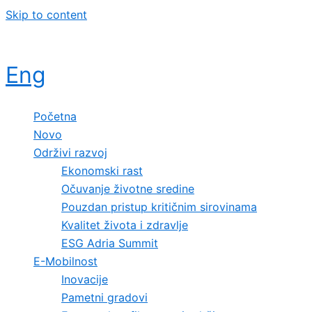
Skip to content
Eng
Početna
Novo
Održivi razvoj
Ekonomski rast
Očuvanje životne sredine
Pouzdan pristup kritičnim sirovinama
Kvalitet života i zdravlje
ESG Adria Summit
E-Mobilnost
Inovacije
Pametni gradovi