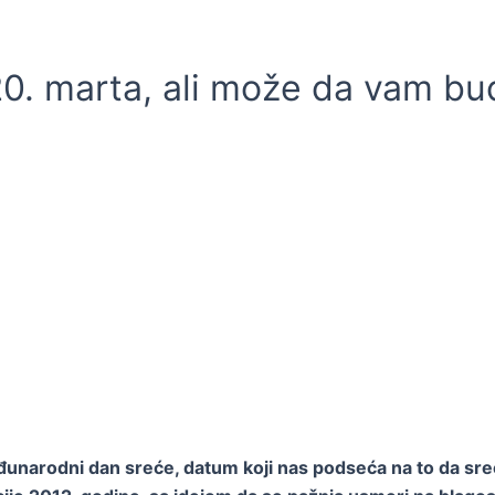
0. marta, ali može da vam bud
arodni dan sreće, datum koji nas podseća na to da sreća 