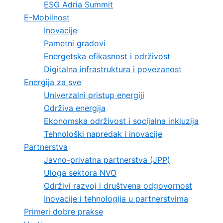
ESG Adria Summit
E-Mobilnost
Inovacije
Pametni gradovi
Energetska efikasnost i održivost
Digitalna infrastruktura i povezanost
Energija za sve
Univerzalni pristup energiji
Održiva energija
Ekonomska održivost i socijalna inkluzija
Tehnološki napredak i inovacije
Partnerstva
Javno-privatna partnerstva (JPP)
Uloga sektora NVO
Održivi razvoj i društvena odgovornost
Inovacije i tehnologija u partnerstvima
Primeri dobre prakse