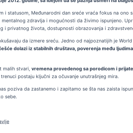
ije 2012. godine, sa idejom da se pažnja usmeri na blagos
 i statusom, Međunarodni dan sreće vraća fokus na ono suš
sti, mentalnog zdravlja i mogućnosti da živimo ispunjeno. 
i privatnog života, dostupnosti obrazovanja i zdravstvene
 pokušavaju da izmere sreću. Jedno od najpoznatijih je Worl
ešće dolazi iz stabilnih društava, poverenja među ljudima i
 malih stvari,
vremena provedenog sa porodicom i prijatelji
 trenuci postaju ključni za očuvanje unutrašnjeg mira.
nas poziva da zastanemo i zapitamo se šta nas zaista ispunj
ko sebe.
avlje