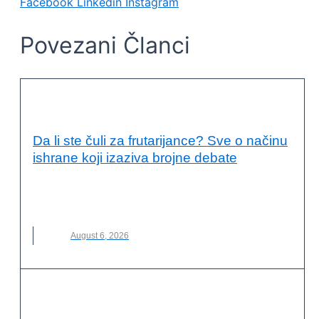
Facebook
Linkedin
Instagram
Povezani Članci
KVALITET ŽIVOTA I ZDRAVLJE
Da li ste čuli za frutarijance? Sve o načinu
ishrane koji izaziva brojne debate
FRUTARIJANCI
,
FRUTARIJANSKI NAČIN ISHRANE
,
ISHRANA
,
NOVO
,
VOĆE
August 6, 2026
KVALITET ŽIVOTA I ZDRAVLJE