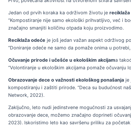
Prvo, povećana aktivnost na otvorenom stvara savršenu 
Jedan od prvih koraka ka održivom životu je
reciklaža
“Kompostiranje nije samo ekološki prihvatljivo, već i b
značajno smanjiti količinu otpada koju proizvodimo.
Reciklaža odeće
je još jedan važan aspekt održivog pona
“Doniranje odeće ne samo da pomaže onima u potrebi, v
Očuvanje prirode i učešće u ekološkim akcijam
a takođ
“Volontiranje u ekološkim akcijama pomaže očuvanju lo
Obrazovanje dece o važnosti ekološkog ponašanja
je 
kompostiranju i zaštiti prirode. “Deca su budućnost na
Network, 2022).
Zaključno, leto nudi jedinstvene mogućnosti za usvajan
obrazovanje dece, možemo značajno doprineti očuvanju n
2023). Iskoristimo leto kao savršenu priliku za početak