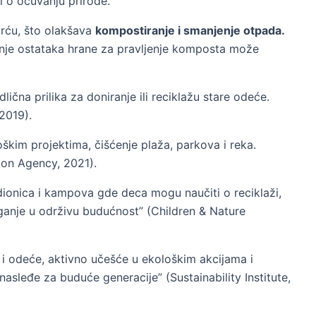
i o očuvanju prirode.
rću, što olakšava
kompostiranje i smanjenje otpada.
šćenje ostataka hrane za pravljenje komposta može
ična prilika za doniranje ili reciklažu stare odeće.
2019).
oškim projektima, čišćenje plaža, parkova i reka.
ion Agency, 2021).
adionica i kampova gde deca mogu naučiti o reciklaži,
aganje u održivu budućnost” (Children & Nature
 i odeće, aktivno učešće u ekološkim akcijama i
sleđe za buduće generacije” (Sustainability Institute,