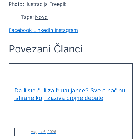
Photo: Ilustracija Freepik
Tags:
Novo
Facebook
Linkedin
Instagram
Povezani Članci
KVALITET ŽIVOTA I ZDRAVLJE
Da li ste čuli za frutarijance? Sve o načinu
ishrane koji izaziva brojne debate
FRUTARIJANCI
,
FRUTARIJANSKI NAČIN ISHRANE
,
ISHRANA
,
NOVO
,
VOĆE
August 6, 2026