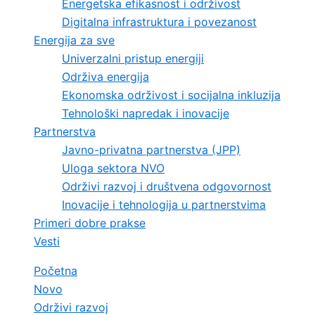
Energetska efikasnost i održivost
Digitalna infrastruktura i povezanost
Energija za sve
Univerzalni pristup energiji
Održiva energija
Ekonomska održivost i socijalna inkluzija
Tehnološki napredak i inovacije
Partnerstva
Javno-privatna partnerstva (JPP)
Uloga sektora NVO
Održivi razvoj i društvena odgovornost
Inovacije i tehnologija u partnerstvima
Primeri dobre prakse
Vesti
Početna
Novo
Održivi razvoj