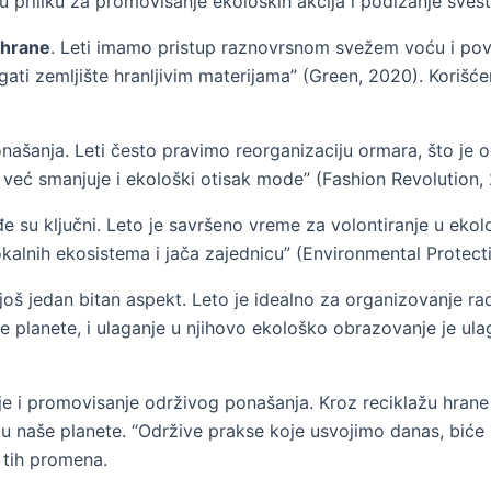
priliku za promovisanje ekoloških akcija i podizanje svest
 hrane
. Leti imamo pristup raznovrsnom svežem voću i pov
ogati zemljište hranljivim materijama” (Green, 2020). Kori
šanja. Leti često pravimo reorganizaciju ormara, što je odl
eć smanjuje i ekološki otisak mode” (Fashion Revolution, 
e su ključni. Leto je savršeno vreme za volontiranje u ekol
kalnih ekosistema i jača zajednicu” (Environmental Protect
još jedan bitan aspekt. Leto je idealno za organizovanje r
še planete, i ulaganje u njihovo ekološko obrazovanje je ul
je i promovisanje održivog ponašanja. Kroz reciklažu hrane
aše planete. “Održive prakse koje usvojimo danas, biće na
 tih promena.