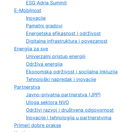
ESG Adria Summit
E-Mobilnost
Inovacije
Pametni gradovi
Energetska efikasnost i održivost
Digitalna infrastruktura i povezanost
Energija za sve
Univerzalni pristup energiji
Održiva energija
Ekonomska održivost i socijalna inkluzija
Tehnološki napredak i inovacije
Partnerstva
Javno-privatna partnerstva (JPP)
Uloga sektora NVO
Održivi razvoj i društvena odgovornost
Inovacije i tehnologija u partnerstvima
Primeri dobre prakse