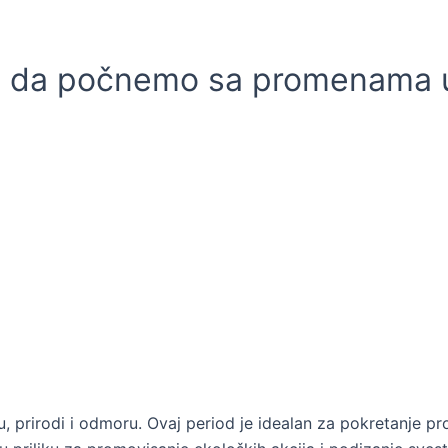
me da počnemo sa promenama u
u, prirodi i odmoru. Ovaj period je idealan za pokretanje p