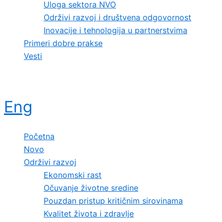
Uloga sektora NVO
Održivi razvoj i društvena odgovornost
Inovacije i tehnologija u partnerstvima
Primeri dobre prakse
Vesti
Eng
Početna
Novo
Održivi razvoj
Ekonomski rast
Očuvanje životne sredine
Pouzdan pristup kritičnim sirovinama
Kvalitet života i zdravlje