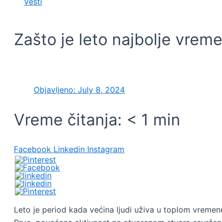
Vesti
Zašto je leto najbolje vre
Objavljeno:
July 8, 2024
Vreme čitanja:
< 1
min
Facebook
Linkedin
Instagram
Leto je period kada većina ljudi uživa u toplom vremen