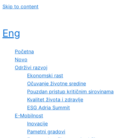
Skip to content
Eng
Početna
Novo
Održivi razvoj
Ekonomski rast
Očuvanje životne sredine
Pouzdan pristup kritičnim sirovinama
Kvalitet života i zdravlje
ESG Adria Summit
E-Mobilnost
Inovacije
Pametni gradovi