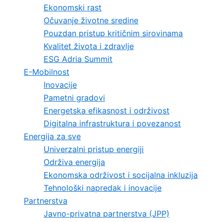
Ekonomski rast
Očuvanje životne sredine
Pouzdan pristup kritičnim sirovinama
Kvalitet života i zdravlje
ESG Adria Summit
E-Mobilnost
Inovacije
Pametni gradovi
Energetska efikasnost i održivost
Digitalna infrastruktura i povezanost
Energija za sve
Univerzalni pristup energiji
Održiva energija
Ekonomska održivost i socijalna inkluzija
Tehnološki napredak i inovacije
Partnerstva
Javno-privatna partnerstva (JPP)