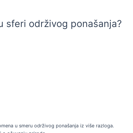
 sferi održivog ponašanja?
romena u smeru održivog ponašanja iz više razloga.