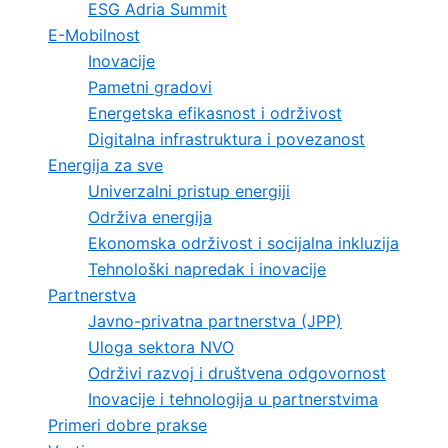
ESG Adria Summit
E-Mobilnost
Inovacije
Pametni gradovi
Energetska efikasnost i održivost
Digitalna infrastruktura i povezanost
Energija za sve
Univerzalni pristup energiji
Održiva energija
Ekonomska održivost i socijalna inkluzija
Tehnološki napredak i inovacije
Partnerstva
Javno-privatna partnerstva (JPP)
Uloga sektora NVO
Održivi razvoj i društvena odgovornost
Inovacije i tehnologija u partnerstvima
Primeri dobre prakse