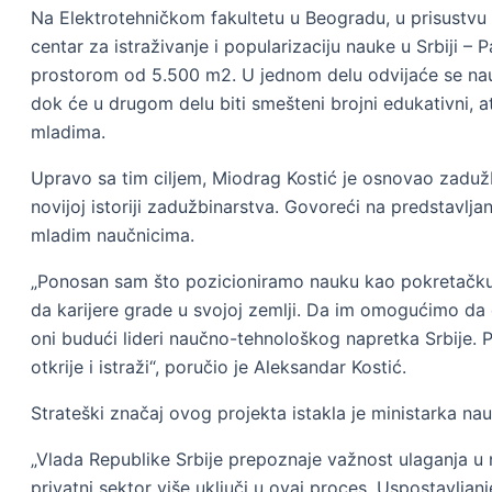
Na Elektrotehničkom fakultetu u Beogradu, u prisustvu 
centar za istraživanje i popularizaciju nauke u Srbiji – 
prostorom od 5.500 m2. U jednom delu odvijaće se naučn
dok će u drugom delu biti smešteni brojni edukativni, atr
mladima.
Upravo sa tim ciljem, Miodrag Kostić je osnovao zadužb
novijoj istoriji zadužbinarstva. Govoreći na predstavlj
mladim naučnicima.
„Ponosan sam što pozicioniramo nauku kao pokretačku s
da karijere grade u svojoj zemlji. Da im omogućimo da
oni budući lideri naučno-tehnološkog napretka Srbije. 
otkrije i istraži“, poručio je Aleksandar Kostić.
Strateški značaj ovog projekta istakla je ministarka nau
„Vlada Republike Srbije prepoznaje važnost ulaganja u 
privatni sektor više uključi u ovaj proces. Uspostavlja