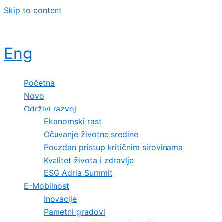
Skip to content
Eng
Početna
Novo
Održivi razvoj
Ekonomski rast
Očuvanje životne sredine
Pouzdan pristup kritičnim sirovinama
Kvalitet života i zdravlje
ESG Adria Summit
E-Mobilnost
Inovacije
Pametni gradovi