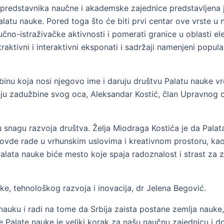
predstavnika naučne i akademske zajednice predstavljena j
Palatu nauke. Pored toga što će biti prvi centar ove vrste u n
o-istraživačke aktivnosti i pomerati granice u oblasti elek
aktivni i interaktivni eksponati i sadržaji namenjeni popular
inu koja nosi njegovo ime i daruju društvu Palatu nauke vr
anju zadužbine svog oca, Aleksandar Kostić, član Upravnog 
nagu razvoja društva. Želja Miodraga Kostića je da Palata 
 ovde rade u vrhunskim uslovima i kreativnom prostoru, kao
Palata nauke biće mesto koje spaja radoznalost i strast za 
ke, tehnološkog razvoja i inovacija, dr Jelena Begović.
nauku i radi na tome da Srbija zaista postane zemlja nauke
nje Palate nauke je veliki korak za našu naučnu zajednicu i 