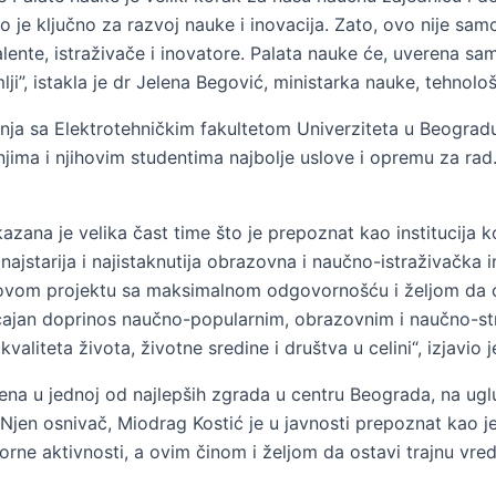
lo je ključno za razvoj nauke i inovacija. Zato, ovo nije samo
lente, istraživače i inovatore. Palata nauke će, uverena sam,
, istakla je dr Jelena Begović, ministarka nauke, tehnološ
a sa Elektrotehničkim fakultetom Univerziteta u Beogradu, č
ima i njihovim studentima najbolje uslove i opremu za rad
zana je velika čast time što je prepoznat kao institucija ko
starija i najistaknutija obrazovna i naučno-istraživačka ins
piti ovom projektu sa maksimalnom odgovornošću i željom d
značajan doprinos naučno-popularnim, obrazovnim i naučno-s
aliteta života, životne sredine i društva u celini“, izjavio j
na u jednoj od najlepših zgrada u centru Beograda, na uglu
 Njen osnivač, Miodrag Kostić je u javnosti prepoznat kao jed
orne aktivnosti, a ovim činom i željom da ostavi trajnu vre