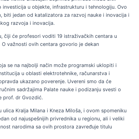
 investicija u objekte, infrastrukturu i tehnologiju. Ovo
 biti jedan od katalizatora za razvoj nauke i inovacija i
kog razvoja i inovacija.
iji će profesori voditi 19 istraživačkih centara u
. O važnosti ovih centara govorio je dekan
ja se na najbolji način može programski uklopiti i
titucija u oblasti elektrotehnike, računarstva i
a opravda ukazano poverenje. Uvereni smo da će
tručnim sadržajima Palate nauke i podizanju svesti o
e prof. dr Gvozdić.
 ulica Kralja Milana i Kneza Miloša, i ovom spomeniku
an od najuspešnijih privrednika u regionu, ali i veliki
dnost narodima sa ovih prostora zavređuje titulu