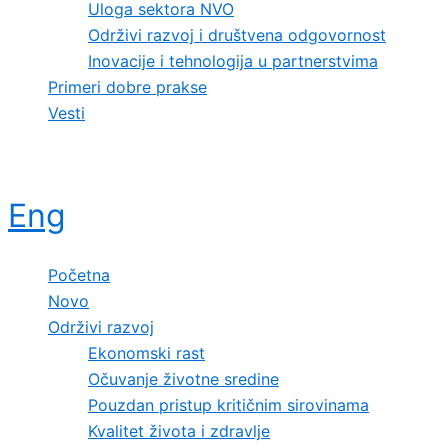
Uloga sektora NVO
Održivi razvoj i društvena odgovornost
Inovacije i tehnologija u partnerstvima
Primeri dobre prakse
Vesti
Eng
Početna
Novo
Održivi razvoj
Ekonomski rast
Očuvanje životne sredine
Pouzdan pristup kritičnim sirovinama
Kvalitet života i zdravlje