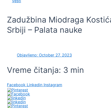
Vesti
Zadužbina Miodraga Kostića:
Srbiji – Palata nauke
Objavljeno:
October 27, 2023
Vreme čitanja:
3
min
Facebook
Linkedin
Instagram