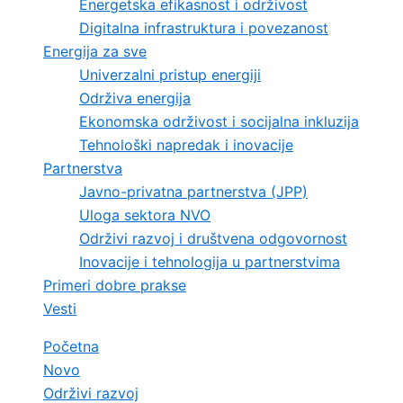
Energetska efikasnost i održivost
Digitalna infrastruktura i povezanost
Energija za sve
Univerzalni pristup energiji
Održiva energija
Ekonomska održivost i socijalna inkluzija
Tehnološki napredak i inovacije
Partnerstva
Javno-privatna partnerstva (JPP)
Uloga sektora NVO
Održivi razvoj i društvena odgovornost
Inovacije i tehnologija u partnerstvima
Primeri dobre prakse
Vesti
Početna
Novo
Održivi razvoj