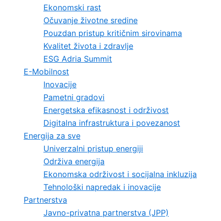
Ekonomski rast
Očuvanje životne sredine
Pouzdan pristup kritičnim sirovinama
Kvalitet života i zdravlje
ESG Adria Summit
E-Mobilnost
Inovacije
Pametni gradovi
Energetska efikasnost i održivost
Digitalna infrastruktura i povezanost
Energija za sve
Univerzalni pristup energiji
Održiva energija
Ekonomska održivost i socijalna inkluzija
Tehnološki napredak i inovacije
Partnerstva
Javno-privatna partnerstva (JPP)