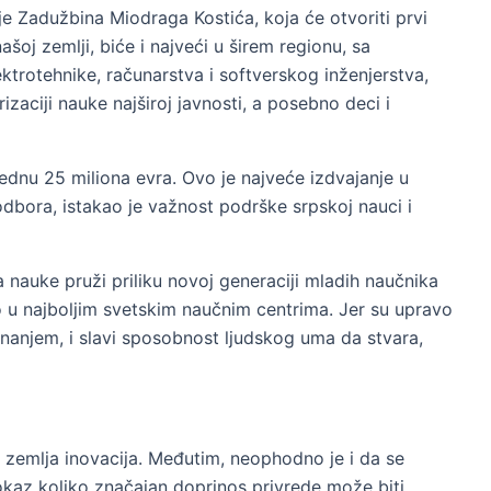
e Zadužbina Miodraga Kostića, koja će otvoriti prvi
ašoj zemlji, biće i najveći u širem regionu, sa
trotehnike, računarstva i softverskog inženjerstva,
izaciji nauke najširoj javnosti, a posebno deci i
ednu 25 miliona evra. Ovo je najveće izdvajanje u
odbora, istakao je važnost podrške srpskoj nauci i
nauke pruži priliku novoj generaciji mladih naučnika
 u najboljim svetskim naučnim centrima. Jer su upravo
znanjem, i slavi sposobnost ljudskog uma da stvara,
, zemlja inovacija. Međutim, neophodno je i da se
dokaz koliko značajan doprinos privrede može biti.