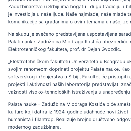
Zadužbinarstvo u Srbiji ima bogatu i dugu tradiciju, i bi
je investicija u naše ljude. Naše najmlađe, naše mlade ta
komunikacije sa građanima o ovim temama u našoj zemlji”
Na skupu je svečano predstavljena uspostavljena saradnj
Palati nauke. Zadužbina Miodraga Kostića obezbediće nj
Elektrotehničkog fakulteta, prof. dr Dejan Gvozdić.
„Elektrotehničkom fakultetu Univerziteta u Beogradu uka
svojim renomeom doprineti projektu Palate nauke. Kao naj
softverskog inženjerstva u Srbiji, Fakultet će pristu
projekti i aktivnosti naših laboratorija predstavljati 
važnosti visoko-tehnoloških istraživanja u unapređenju kv
Palata nauke – Zadužbina Miodraga Kostića biće smešte
kulture koji datira iz 1924. godine udahnuće novi život.
humanista i filantrop. Realizuje brojne društveno odgov
modernog zadužbinara.