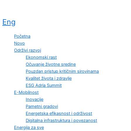
Eng
Početna
Novo
Održivi razvoj
Ekonomski rast
Očuvanje životne sredine
Pouzdan pristup kritičnim sirovinama
Kvalitet života i zdravlje
ESG Adria Summit
E-Mobilnost
Inovacije
Pametni gradovi
Energetska efikasnost i održivost
Digitalna infrastruktura i povezanost
Energija za sve