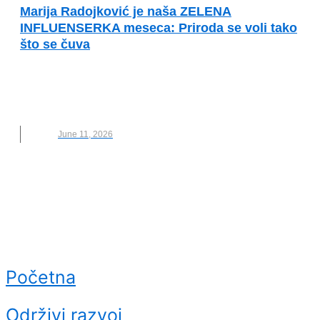
Marija Radojković je naša ZELENA
INFLUENSERKA meseca: Priroda se voli tako
što se čuva
HIGHLANDER SERBIA
,
MARIJA RADOJKOVIĆ
,
NOVO
,
ZELENI INFLUENSER
,
ZELENI INFLUENSER
MESECA
June 11, 2026
Početna
Održivi razvoj