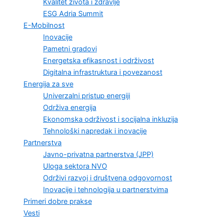
Kvalitet života i zdravlje
ESG Adria Summit
E-Mobilnost
Inovacije
Pametni gradovi
Energetska efikasnost i održivost
Digitalna infrastruktura i povezanost
Energija za sve
Univerzalni pristup energiji
Održiva energija
Ekonomska održivost i socijalna inkluzija
Tehnološki napredak i inovacije
Partnerstva
Javno-privatna partnerstva (JPP)
Uloga sektora NVO
Održivi razvoj i društvena odgovornost
Inovacije i tehnologija u partnerstvima
Primeri dobre prakse
Vesti