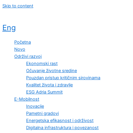
Skip to content
Eng
Početna
Novo
Održivi razvoj
Ekonomski rast
Očuvanje životne sredine
Pouzdan pristup kritičnim sirovinama
Kvalitet života i zdravlje
ESG Adria Summit
E-Mobilnost
Inovacije
Pametni gradovi
Energetska efikasnost i održivost
Digitalna infrastruktura i povezanost