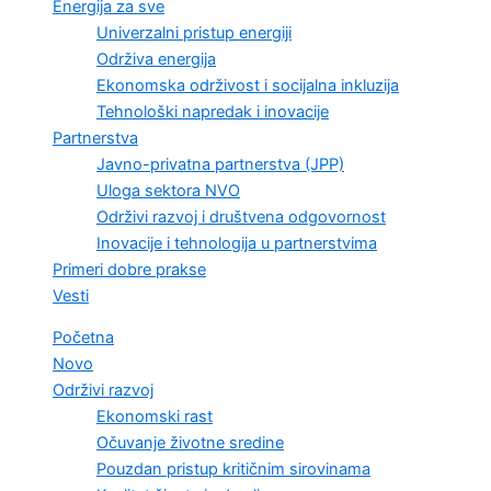
Energija za sve
Univerzalni pristup energiji
Održiva energija
Ekonomska održivost i socijalna inkluzija
Tehnološki napredak i inovacije
Partnerstva
Javno-privatna partnerstva (JPP)
Uloga sektora NVO
Održivi razvoj i društvena odgovornost
Inovacije i tehnologija u partnerstvima
Primeri dobre prakse
Vesti
Početna
Novo
Održivi razvoj
Ekonomski rast
Očuvanje životne sredine
Pouzdan pristup kritičnim sirovinama