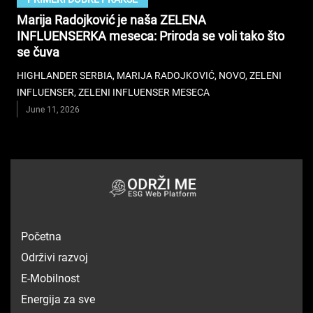
Marija Radojković je naša ZELENA
INFLUENSERKA meseca: Priroda se voli tako što
se čuva
HIGHLANDER SERBIA
,
MARIJA RADOJKOVIĆ
,
NOVO
,
ZELENI
INFLUENSER
,
ZELENI INFLUENSER MESECA
June 11, 2026
Početna
Održivi razvoj
E-Mobilnost
Energija za sve