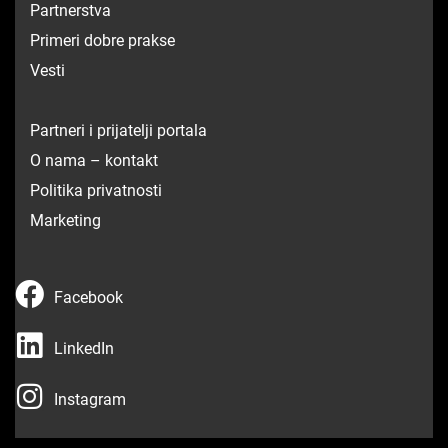
Partnerstva
Primeri dobre prakse
Vesti
Partneri i prijatelji portala
O nama – kontakt
Politika privatnosti
Marketing
F
Facebook
a
L
c
LinkedIn
i
e
I
n
Instagram
b
n
k
o