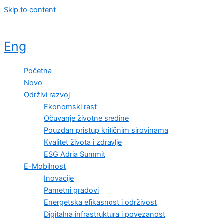
Skip to content
Eng
Početna
Novo
Održivi razvoj
Ekonomski rast
Očuvanje životne sredine
Pouzdan pristup kritičnim sirovinama
Kvalitet života i zdravlje
ESG Adria Summit
E-Mobilnost
Inovacije
Pametni gradovi
Energetska efikasnost i održivost
Digitalna infrastruktura i povezanost