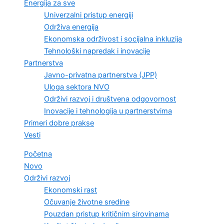
Energija za sve
Univerzalni pristup energiji
Održiva energija
Ekonomska održivost i socijalna inkluzija
Tehnološki napredak i inovacije
Partnerstva
Javno-privatna partnerstva (JPP)
Uloga sektora NVO
Održivi razvoj i društvena odgovornost
Inovacije i tehnologija u partnerstvima
Primeri dobre prakse
Vesti
Početna
Novo
Održivi razvoj
Ekonomski rast
Očuvanje životne sredine
Pouzdan pristup kritičnim sirovinama